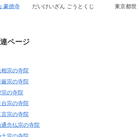
 豪徳寺
だいけいざん ごうとくじ
東京都世
連ページ
法相宗の寺院
華厳宗の寺院
律宗の寺院
天台宗の寺院
真言宗の寺院
融通念仏宗の寺院
浄土宗の寺院