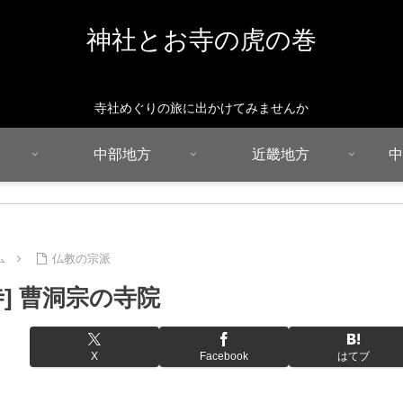
神社とお寺の虎の巻
寺社めぐりの旅に出かけてみませんか
中部地方
近畿地方
中
ム
仏教の宗派
寺] 曹洞宗の寺院
X
Facebook
はてブ