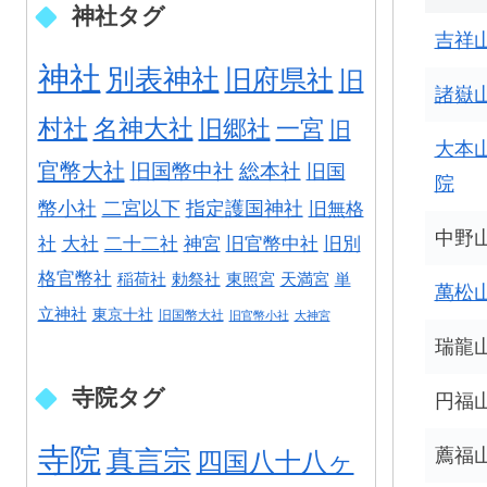
神社タグ
吉祥山
神社
別表神社
旧府県社
旧
諸嶽山
村社
名神大社
旧郷社
一宮
旧
大本
官幣大社
旧国幣中社
総本社
旧国
院
幣小社
二宮以下
指定護国神社
旧無格
中野山
社
大社
二十二社
神宮
旧官幣中社
旧別
格官幣社
稲荷社
勅祭社
東照宮
天満宮
単
萬松山
立神社
東京十社
旧国幣大社
旧官幣小社
大神宮
瑞龍山
寺院タグ
円福山
寺院
薦福山
真言宗
四国八十八ヶ