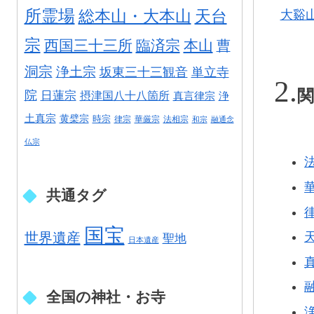
所霊場
総本山・大本山
天台
大谿山
宗
西国三十三所
臨済宗
本山
曹
洞宗
浄土宗
坂東三十三観音
単立寺
関
院
日蓮宗
摂津国八十八箇所
真言律宗
浄
土真宗
黄檗宗
時宗
律宗
華厳宗
法相宗
和宗
融通念
仏宗
共通タグ
国宝
世界遺産
聖地
日本遺産
全国の神社・お寺