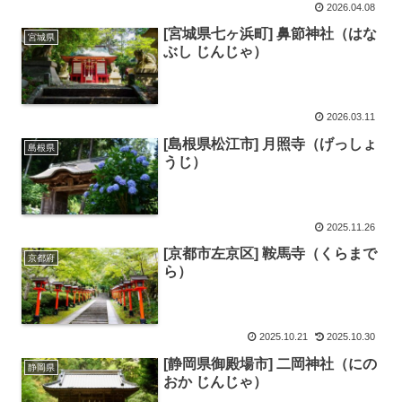
2026.04.08
[宮城県七ヶ浜町] 鼻節神社（はな
宮城県
ぶし じんじゃ）
2026.03.11
[島根県松江市] 月照寺（げっしょ
島根県
うじ）
2025.11.26
[京都市左京区] 鞍馬寺（くらまで
京都府
ら）
2025.10.21
2025.10.30
[静岡県御殿場市] 二岡神社（にの
静岡県
おか じんじゃ）