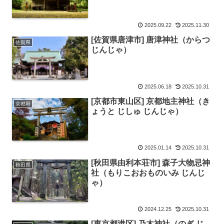
2025.09.22
2025.11.30
[佐賀県唐津市] 唐津神社（からつ
佐賀県
じんじゃ）
2025.06.18
2025.10.31
[京都市東山区] 京都地主神社（き
京都府
ょうと じしゅ じんじゃ）
2025.01.14
2025.10.31
[秋田県由利本荘市] 森子大物忌神
秋田県
社（もりこおおものいみ じんじ
ゃ）
2024.12.25
2025.10.31
[東京都港区] 乃木神社（のぎ じ