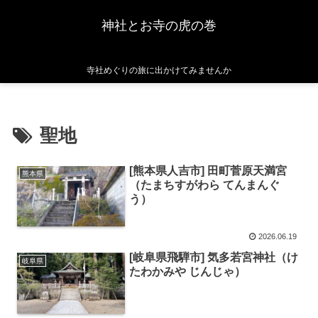
神社とお寺の虎の巻
寺社めぐりの旅に出かけてみませんか
聖地
[熊本県人吉市] 田町菅原天満宮
熊本県
（たまちすがわら てんまんぐ
う）
2026.06.19
[岐阜県飛騨市] 気多若宮神社（け
岐阜県
たわかみや じんじゃ）