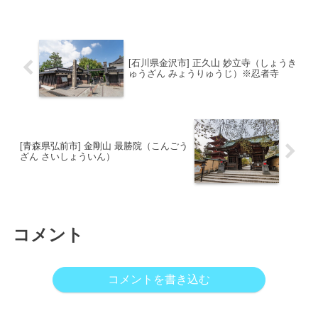
良縁成就、交通安全、勝負必勝、心身堅
固、海上安全、大漁満足の御利益がある
とされます。境内か...
[石川県金沢市] 正久山 妙立寺（しょうき
ゅうざん みょうりゅうじ）※忍者寺
[青森県弘前市] 金剛山 最勝院（こんごう
ざん さいしょういん）
コメント
コメントを書き込む