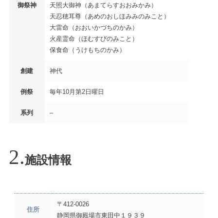
御祭神
天照大御神（あまてらすおおみかみ）
天忍穂耳尊（あめのおしほみみのみこと）
大雷命（おおいかづちのかみ）
火産霊命（ほむすびのみこと）
保食命（うけもちのかみ）
創建
神代
例祭
毎年10月第2日曜日
系列
–
施設情報
〒412-0026
住所
静岡県御殿場市東田中１９３９