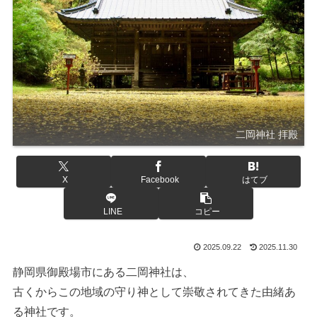
二岡神社 拝殿
X
Facebook
はてブ
LINE
コピー
2025.09.22
2025.11.30
静岡県御殿場市にある二岡神社は、
古くからこの地域の守り神として崇敬されてきた由緒あ
る神社です。