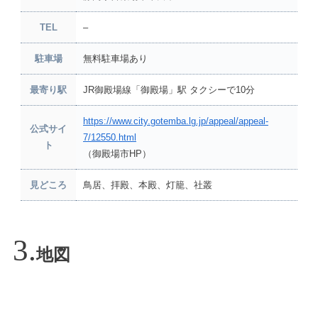
TEL
–
駐車場
無料駐車場あり
最寄り駅
JR御殿場線「御殿場」駅 タクシーで10分
https://www.city.gotemba.lg.jp/appeal/appeal-
公式サイ
7/12550.html
ト
（御殿場市HP）
見どころ
鳥居、拝殿、本殿、灯籠、社叢
地図