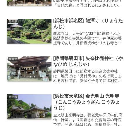
の歴史ある神社です。境内は老杉が繁り
「古代の森」と呼ばれるにふさわしい荘
厳な雰囲気が漂います。春は桜、初夏の
花菖蒲、秋の紅葉、冬の梅と一年を通し
て見どころがあり多くの人が訪れます遠
[浜松市浜名区] 龍潭寺（りょうた
静岡県
江国の一宮神社特に紅...
んじ）
龍潭寺は、天平5年(733年)に創建された
臨済宗妙心寺派の寺院です。井伊家の菩
提寺であり、井伊直虎ゆかりのお寺とし
て知られます。東海一の名園とも言われ
る小堀遠州作の美しい庭園が有名で国の
名勝にも指定されています。境内には梅
[静岡県磐田市] 矢奈比売神社（や
静岡県
やツバキ、サザンカ...
なひめ じんじゃ）
静岡県磐田市に鎮座する矢奈比売神社
は、地元では「見付天神」の名で親しま
れる古社です。安産や子育てに御利益が
あるとされる矢奈比売命を主祭神とし、
後に学問の神様である菅原道真が合祀さ
れたことから、現在は受験合格や学業成
[浜松市天竜区] 金光明山 光明寺
静岡県
就を願う参拝客が絶えません...
（こんこうみょうざん こうみょ
うじ）
金光明山光明寺は、養老元年(717年)に高
僧・行基により開創された曹洞宗の寺院
です。開運厄除はじめ、無病息災、社業
繁栄、商売繁盛、学業成就・合格祈願、