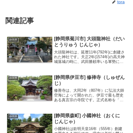
tora
関連記事
[静岡県菊川市] 大頭龍神社（だい
静岡県
とうりゅう じんじゃ）
大頭龍神社は、延暦11年(792年)に創建さ
れた神社です。天正2年(1574年)の高天神
城落城の時に、武田勝頼率いる軍勢によ
り焼失しましたが天正8年(1580年)に再建
されるという歴史があります。疫病鎮
護・水難除けに御利益があると伝わり地
[静岡県伊豆市] 修禅寺（しゅぜん
静岡県
元...
じ）
修善寺は、大同2年（807年）に弘法大師
空海によって開かれた、伊豆で最も歴史
ある真言宗の寺院です。正式名称を「福
地山修禅寺（ふくちざんしゅぜんじ）」
と言います。伊豆半島のほぼ中央に位置
し、「伊豆の小京都」と称される修善寺
[静岡県森町] 小國神社（おくに
静岡県
温泉の中心にあります...
じんじゃ）
小國神社は欽明天皇16年（555年）創建