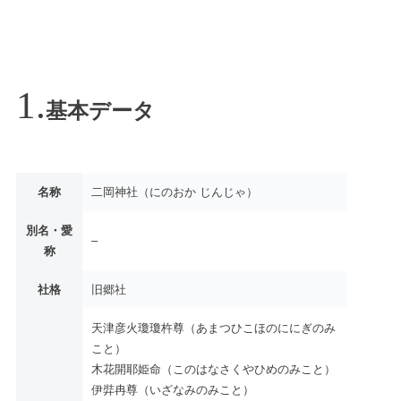
基本データ
名称
二岡神社（にのおか じんじゃ）
別名・愛
–
称
社格
旧郷社
天津彦火瓊瓊杵尊（あまつひこほのににぎのみ
こと）
木花開耶姫命（このはなさくやひめのみこと）
伊弉冉尊（いざなみのみこと）