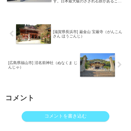
す。日本最大級のさざれ石群があること
で有名です。隣接する洞窟には鵜戸神社
があり、洞窟奥から入口付近を眺めると
「昇り龍」のシルエットを見ることがで
きます。地元では「日向のお...
[滋賀県長浜市] 巌金山 宝厳寺（がんこん
さん ほうごんじ）
[広島県福山市] 沼名前神社（ぬなくま じ
んじゃ）
コメント
コメントを書き込む