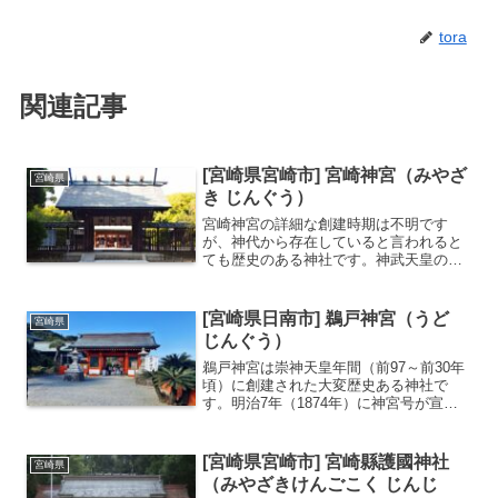
tora
関連記事
[宮崎県宮崎市] 宮崎神宮（みやざ
宮崎県
き じんぐう）
宮崎神宮の詳細な創建時期は不明です
が、神代から存在していると言われると
ても歴史のある神社です。神武天皇の
孫・健磐龍命（たけいわたつのみこと）
が創建したと伝わります。初代天皇・神
武天皇を祀り、地元では「神武さま」と
[宮崎県日南市] 鵜戸神宮（うど
宮崎県
親しまれています。宮崎神宮大...
じんぐう）
鵜戸神宮は崇神天皇年間（前97～前30年
頃）に創建された大変歴史ある神社で
す。明治7年（1874年）に神宮号が宣下
されて現在の名称となりました。本殿は
日向灘に面した洞窟の中にあり、周りは
太平洋と奇岩に囲まれており絶景を眺め
[宮崎県宮崎市] 宮崎縣護國神社
宮崎県
ることができます。...
（みやざきけんごこく じんじ