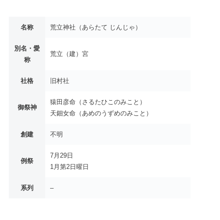
名称
荒立神社（あらたて じんじゃ）
別名・愛
荒立（建）宮
称
社格
旧村社
猿田彦命（さるたひこのみこと）
御祭神
天鈿女命（あめのうずめのみこと）
創建
不明
7月29日
例祭
1月第2日曜日
系列
–