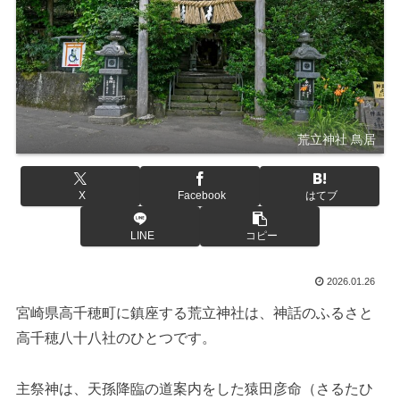
荒立神社 鳥居
X
Facebook
はてブ
LINE
コピー
2026.01.26
宮崎県高千穂町に鎮座する荒立神社は、神話のふるさと
高千穂八十八社のひとつです。
主祭神は、天孫降臨の道案内をした猿田彦命（さるたひ