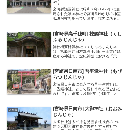
ゃ）
宮崎縣護國神社は昭和30年(1955年)に創
建された護国神社で宮崎県ゆかりの神霊
41,874柱を祀っています。境内にある遺
品館では戦没者の遺品や資料を見ること
ができます。宮崎県ゆかりの神霊41,874
柱を祀る内務大臣指定の護国神社遺品館
[宮崎県高千穂町] 槵觸神社（くし
宮崎県
では...
ふる じんじゃ）
神社概要槵觸神社（くしふるじんじゃ）
は、宮崎県西臼杵郡高千穂町三田井に鎮
座する神社で、記紀神話における「天孫
降臨」の地として伝えられる槵觸（くし
ふる）峰の中腹に建つ古社です。『古事
記』には「筑紫の日向の高千穂の久士布
[宮崎県日南市] 吾平津神社（あび
宮崎県
流多気（くじふるたけ）に...
らつ じんじゃ）
宮崎県日南市に鎮座する吾平津神社は、
「乙姫神社」として親しまれる歴史ある
古社です。創建は和銅2年（709年）と伝
わり、古くから漁業や交易で栄えた港
町・油津の総鎮守として信仰されてきま
した。主祭神は、神武天皇の妃である吾
[宮崎県日向市] 大御神社（おおみ
宮崎県
平津毘売命です。神武天...
じんじゃ）
大御神社は太平洋を見渡す柱状岩の上に
建つ天照大御神をご祭神とする神社で