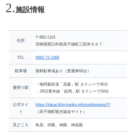
施設情報
〒882-1101
住所
宮崎県西臼杵郡高千穂町三田井６６７
TEL
0982-72-2368
駐車場
無料駐車場あり（普通車60台）
・南阿蘇鉄道「高森」駅 タクシーで45分
最寄り駅
・JR日豊本線「延岡」駅 タクシーで50分
公式サイ
https://takachiho-kanko.info/sightseeing/7/
ト
（高千穂町観光協会サイト）
見どころ
鳥居、拝殿、神殿、神楽殿