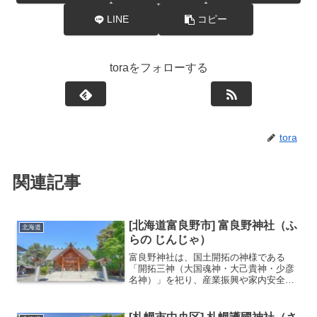
LINE
コピー
toraをフォローする
tora
関連記事
[北海道富良野市] 富良野神社（ふ
北海道
らの じんじゃ）
富良野神社は、国土開拓の神様である
「開拓三神（大国魂神・大己貴神・少彦
名神）」を祀り、産業振興や家内安全の
守護神として市民から親しまれていま
す。大正時代に現在の地へと移転し、昭
和15年には郷社へと昇格した歴史を持