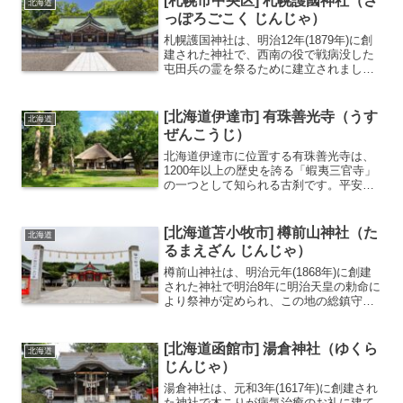
[札幌市中央区] 札幌護國神社（さ
北海道
ち、境内には樹齢を重ねた豊か...
っぽろごこく じんじゃ）
札幌護国神社は、明治12年(1879年)に創
建された神社で、西南の役で戦病没した
屯田兵の霊を祭るために建立されまし
た。その後、130年以上に渡って起こっ
た戦争における戦死者の霊を合祀してい
ます。そのため、創建当初からの祭神を
[北海道伊達市] 有珠善光寺（うす
北海道
祀る本殿と、多賀...
ぜんこうじ）
北海道伊達市に位置する有珠善光寺は、
1200年以上の歴史を誇る「蝦夷三官寺」
の一つとして知られる古刹です。平安時
代の天長3年（826年）、比叡山の慈覚大
師円仁によって開山されたと伝えられ、
江戸時代には徳川家康の命により官寺と
[北海道苫小牧市] 樽前山神社（た
北海道
なりました。境内...
るまえざん じんじゃ）
樽前山神社は、明治元年(1868年)に創建
された神社で明治8年に明治天皇の勅命に
より祭神が定められ、この地の総鎮守郷
社として奉斎されたのが始まりです。苫
小牧ナンバーワンの初詣スポットで、正
月三が日には多くの参拝客でにぎわいま
[北海道函館市] 湯倉神社（ゆくら
北海道
す。苫小牧の人気...
じんじゃ）
湯倉神社は、元和3年(1617年)に創建され
た神社で木こりが病気治癒のお礼に建て