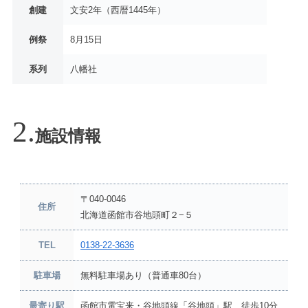
創建
文安2年（西暦1445年）
例祭
8月15日
系列
八幡社
施設情報
〒040-0046
住所
北海道函館市谷地頭町２−５
TEL
0138-22-3636
駐車場
無料駐車場あり（普通車80台）
最寄り駅
函館市電宝来・谷地頭線「谷地頭」駅 徒歩10分