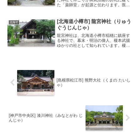
た「薬師堂」が起源と伝わります。医薬
と温泉の神を祀っており、病気平癒・商
売繁盛・家内安全の御利益があるとされ
ます。「なでうさぎ」や「イチイの木」
[北海道小樽市] 龍宮神社（りゅう
北海道
などの見どころが...
ぐうじんじゃ）
龍宮神社は、北海道小樽市稲穂に鎮座す
る神社で、幕末・明治の偉人、榎本武揚
ゆかりの社として知られています。榎本
武揚が遠祖である桓武天皇を祀ったのを
始まりとし、明治9年（1876年）の国有
地払い下げの折に創建されました。鎮座
地はもとアイヌの人々...
[島根県松江市] 熊野大社（くまの たいし
ゃ）
[神戸市中央区] 湊川神社（みなとがわ じ
んじゃ）