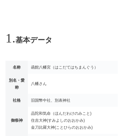
基本データ
名称
函館八幡宮（はこだてはちまんぐう）
別名・愛
八幡さん
称
社格
旧国幣中社、別表神社
品陀和気命（ほんだわけのみこと)
御祭神
住吉大神(すみよしのおおかみ)
金刀比羅大神(ことひらのおおかみ)