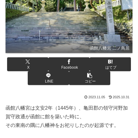
函館八幡宮 二ノ鳥居
X
Facebook
はてブ
LINE
コピー
2023.11.05
2025.10.31
函館八幡宮は文安2年（1445年）、亀田郡の領守河野加
賀守政通が函館に館を築いた時に、
その東南の隅に八幡神をお祀りしたのが起源です。