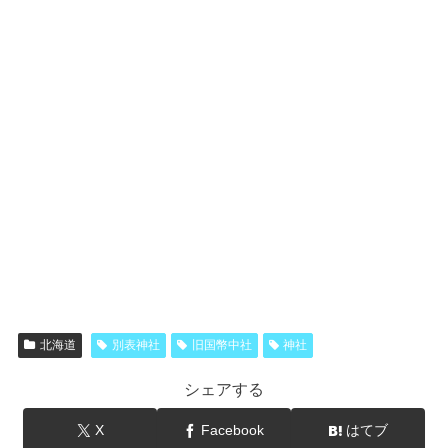
北海道
別表神社
旧国幣中社
神社
シェアする
X
Facebook
はてブ