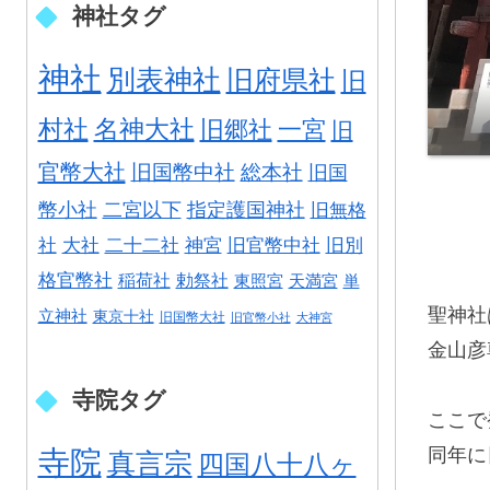
神社タグ
神社
別表神社
旧府県社
旧
村社
名神大社
旧郷社
一宮
旧
官幣大社
旧国幣中社
総本社
旧国
幣小社
二宮以下
指定護国神社
旧無格
社
大社
二十二社
神宮
旧官幣中社
旧別
格官幣社
稲荷社
勅祭社
東照宮
天満宮
単
聖神社
立神社
東京十社
旧国幣大社
旧官幣小社
大神宮
金山彦
寺院タグ
ここで
寺院
同年に
真言宗
四国八十八ヶ