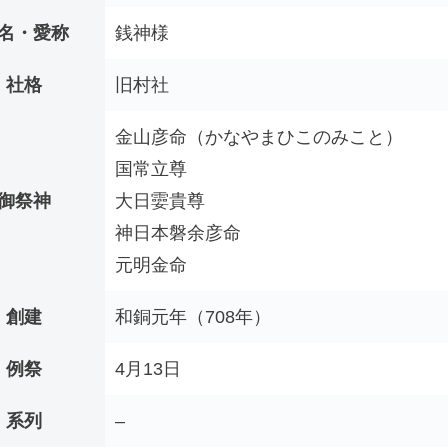
名・愛称
銭神様
社格
旧村社
金山彦命（かなやまひこのみこと）
国常立尊
御祭神
大日孁貴尊
神日本磐余彦命
元明金命
創建
和銅元年（708年）
例祭
4月13日
系列
–