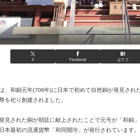
X
Facebook
はてブ
は、和銅元年(708年)に日本で初めて自然銅が発見され
尊を祀り創建されました。
発見された銅が朝廷に献上されたことで元号が「和銅」
日本最初の流通貨幣「和同開珎」が発行されています。