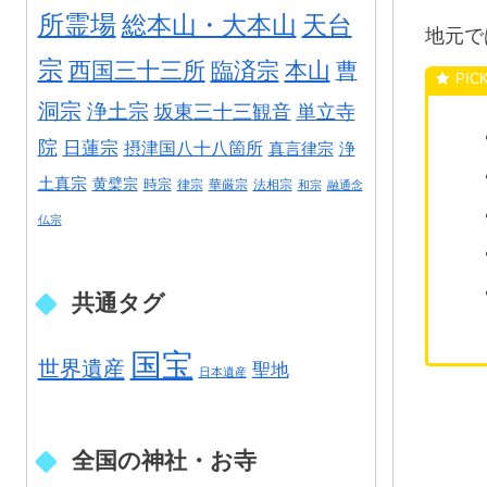
所霊場
総本山・大本山
天台
地元で
宗
西国三十三所
臨済宗
本山
曹
洞宗
浄土宗
坂東三十三観音
単立寺
院
日蓮宗
摂津国八十八箇所
真言律宗
浄
土真宗
黄檗宗
時宗
律宗
華厳宗
法相宗
和宗
融通念
仏宗
共通タグ
国宝
世界遺産
聖地
日本遺産
全国の神社・お寺