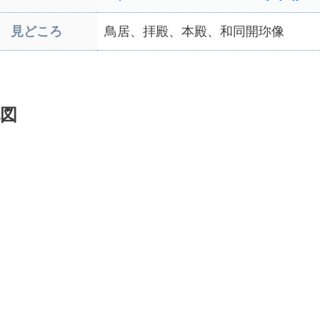
見どころ
鳥居、拝殿、本殿、和同開珎像
図