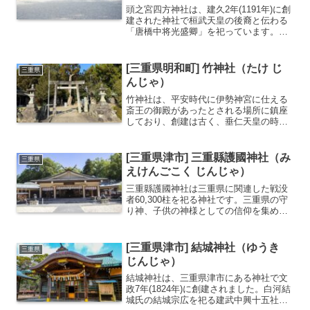
頭之宮四方神社は、建久2年(1191年)に創
建された神社で桓武天皇の後裔と伝わる
「唐橋中将光盛卿」を祀っています。社
名から学力向上や合格祈願、仕事運アッ
プなど、頭に関する諸祈願で多くの人が
参拝に訪れます。また、頭に関連して全
[三重県明和町] 竹神社（たけ じ
三重県
国で唯一ヘルメッ...
んじゃ）
竹神社は、平安時代に伊勢神宮に仕える
斎王の御殿があったとされる場所に鎮座
しており、創建は古く、垂仁天皇の時代
に竹氏という豪族が当地に留まり祀った
のが始まりと伝わります。明治時代に
は、旧斎宮村にあった25社の神を合祀し
[三重県津市] 三重縣護國神社（み
三重県
て現在の形となりました。...
えけんごこく じんじゃ）
三重縣護國神社は三重県に関連した戦没
者60,300柱を祀る神社です。三重県の守
り神、子供の神様としての信仰を集めて
います。内務大臣指定の護国神社基本デ
ータ名称三重縣護國神社（みえけんごこ
く じんじゃ）別名・愛称三重県護国神社
[三重県津市] 結城神社（ゆうき
三重県
社格内務大臣指定...
じんじゃ）
結城神社は、三重県津市にある神社で文
政7年(1824年)に創建されました。白河結
城氏の結城宗広を祀る建武中興十五社の