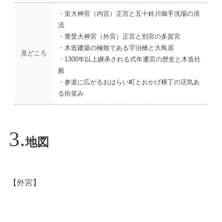
・皇大神宮（内宮）正宮と五十鈴川御手洗場の清
流
・豊受大神宮（外宮）正宮と別宮の多賀宮
・木造建築の極致である宇治橋と大鳥居
見どころ
・1300年以上継承される式年遷宮の歴史と木造社
殿
・参道に広がるおはらい町とおかげ横丁の活気あ
る街並み
地図
【外宮】