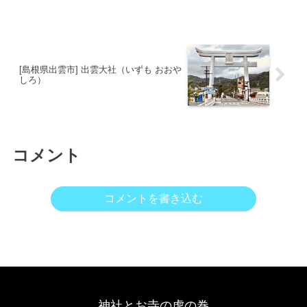
一つに数えられます。２月下旬から３月
にかけて約300本の華麗なしだれ梅が咲
き乱れる花の名所としても知られます。
建武中興十五社...
[島根県出雲市] 出雲大社（いずも おおや
しろ）
コメント
コメントを書き込む
神社とお寺の虎の巻