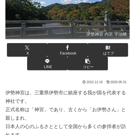
伊勢神宮 内宮 宇治橋
X
Facebook
はてブ
LINE
コピー
2022.12.15
2026.05.31
伊勢神宮は、三重県伊勢市に鎮座する我が国を代表する
神社です。
正式名称は「神宮」であり、古くから「お伊勢さん」と
親しまれ、
日本人の心のふるさととして全国から多くの参拝者が訪
れます。