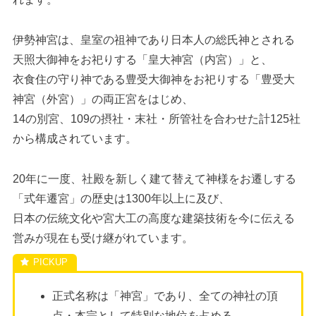
伊勢神宮は、皇室の祖神であり日本人の総氏神とされる
天照大御神をお祀りする「皇大神宮（内宮）」と、
衣食住の守り神である豊受大御神をお祀りする「豊受大
神宮（外宮）」の両正宮をはじめ、
14の別宮、109の摂社・末社・所管社を合わせた計125社
から構成されています。
20年に一度、社殿を新しく建て替えて神様をお遷しする
「式年遷宮」の歴史は1300年以上に及び、
日本の伝統文化や宮大工の高度な建築技術を今に伝える
営みが現在も受け継がれています。
正式名称は「神宮」であり、全ての神社の頂
点・本宗として特別な地位を占める