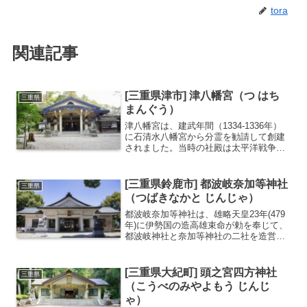
tora
関連記事
[三重県津市] 津八幡宮（つ はち
三重県
まんぐう）
津八幡宮は、建武年間（1334-1336年）
に石清水八幡宮から分霊を勧請して創建
されました。当時の社殿は太平洋戦争で
焼失してしまいましたが昭和42年(1967
年)に再建されました。毎年10月には、津
まつりの一部として「津八幡宮例大祭」
[三重県鈴鹿市] 都波岐奈加等神社
三重県
が盛大...
（つばきなかと じんじゃ）
都波岐奈加等神社は、雄略天皇23年(479
年)に伊勢国の造高雄束命が勅を奉じて、
都波岐神社と奈加等神社の二社を造営し
たのが始まりです。当初は都波岐神社と
奈加等神社は別の神社でしたが明治時代
に「都波岐神社奈加等神社」として両社
[三重県大紀町] 頭之宮四方神社
三重県
が合併し現在は2...
（こうべのみやよもう じんじ
ゃ）