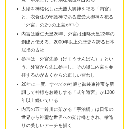
太陽を神格化した天照大御神を祀る「内宮」
と、衣食住の守護神である豊受大御神を祀る
「外宮」の2つの正宮が中心
内宮は垂仁天皇26年、外宮は雄略天皇22年の
創建と伝える、2000年以上の歴史を誇る日本
屈指の古社
参拝は「外宮先参（げくうせんぱん）」とい
う、外宮から先に参拝し、その後に内宮を参
拝するのが古くからの正しい習わし
20年に一度、すべての社殿と御装束神宝を新
調して神様をお遷しする「式年遷宮」が1300
年以上続いている
内宮の五十鈴川に架かる「宇治橋」は日常の
世界から神聖な世界への架け橋とされ、檜造
りの美しいアーチを描く