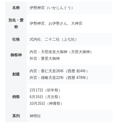
名称
伊勢神宮（いせじんぐう）
別名・愛
伊勢神宮、お伊勢さん、大神宮
称
社格
式内社、二十二社（上七社）
内宮：天照坐皇大御神（天照大御神）
御祭神
外宮：豊受大御神
内宮：垂仁天皇26年（西暦 前4年）
創建
外宮：雄略天皇22年（西暦 478年）
2月17日（祈年祭）
例祭
6月15日（月次祭）
10月25日（神嘗祭）
系列
神明社