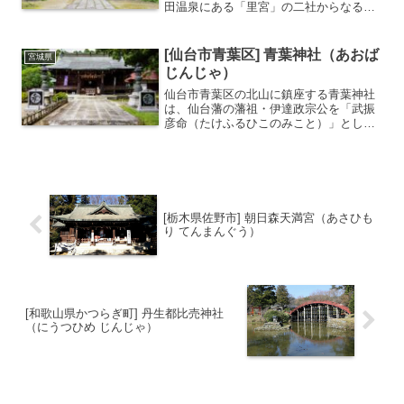
田温泉にある「里宮」の二社からなる珍
しい形式の神社です。御神体である「蔵
王権現（日本武尊）」は、厳しい冬の間
は里宮に遷座し、雪解けとともに山頂の
[仙台市青葉区] 青葉神社（あおば
宮城県
奥宮へと戻る「季節遷座」...
じんじゃ）
仙台市青葉区の北山に鎮座する青葉神社
は、仙台藩の藩祖・伊達政宗公を「武振
彦命（たけふるひこのみこと）」として
祀る神社です。明治7年（1874年）に、
旧家臣たちの熱い願いによって創建され
ました。伊達家の菩提寺である東昌寺の
跡地に建てられた境内...
[栃木県佐野市] 朝日森天満宮（あさひも
り てんまんぐう）
[和歌山県かつらぎ町] 丹生都比売神社
（にうつひめ じんじゃ）