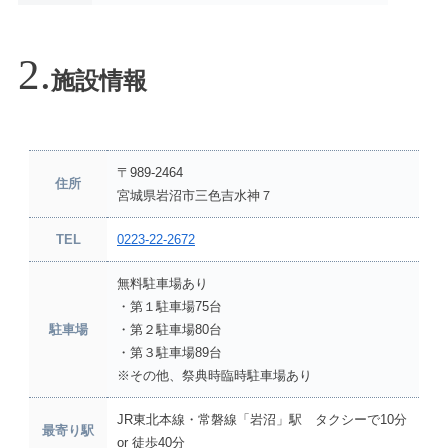
施設情報
〒989-2464
住所
宮城県岩沼市三色吉水神７
TEL
0223-22-2672
無料駐車場あり
・第１駐車場75台
駐車場
・第２駐車場80台
・第３駐車場89台
※その他、祭典時臨時駐車場あり
JR東北本線・常磐線「岩沼」駅 タクシーで10分
最寄り駅
or 徒歩40分