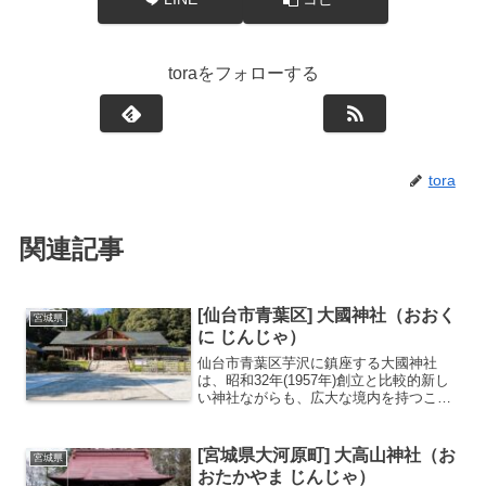
toraをフォローする
tora
関連記事
[仙台市青葉区] 大國神社（おおく
宮城県
に じんじゃ）
仙台市青葉区芋沢に鎮座する大國神社
は、昭和32年(1957年)創立と比較的新し
い神社ながらも、広大な境内を持つこと
で知られています。主祭神は大国主大神
で、大黒様として親しまれ、縁結び、商
売繁盛、健康長寿など多岐にわたるご利
[宮城県大河原町] 大高山神社（お
宮城県
益があるとされます...
おたかやま じんじゃ）