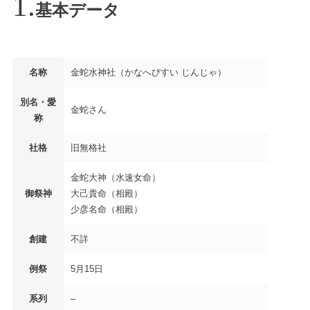
基本データ
名称
金蛇水神社（かなへびすい じんじゃ）
別名・愛
金蛇さん
称
社格
旧無格社
金蛇大神（水速女命）
御祭神
大己貴命（相殿）
少彦名命（相殿）
創建
不詳
例祭
5月15日
系列
–