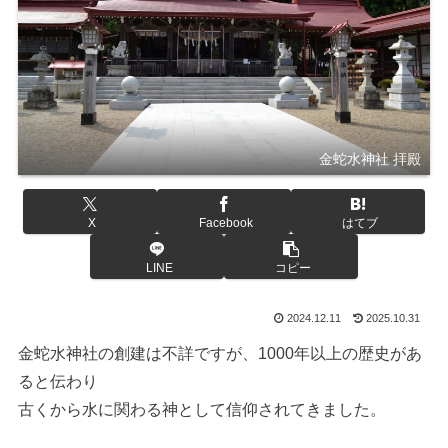
金蛇水神社 拝殿
X
Facebook
はてブ
LINE
コピー
2024.12.11
2025.10.31
金蛇水神社の創建は不詳ですが、1000年以上の歴史があ
ると伝わり
古くから水に関わる神として信仰されてきました。