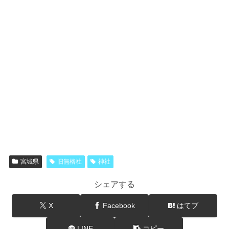
宮城県
旧無格社
神社
シェアする
X
Facebook
はてブ
LINE
コピー