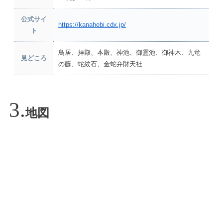
公式サイ
https://kanahebi.cdx.jp/
ト
鳥居、拝殿、本殿、神池、御霊池、御神木、九竜
見どころ
の藤、蛇紋石、金蛇弁財天社
地図