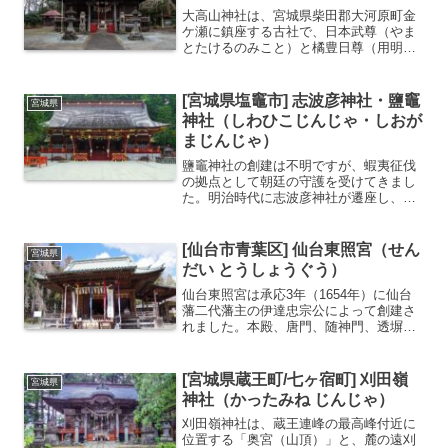
大高山神社は、宮城県柴田郡大河原町金
ケ瀬に鎮座する古社で、日本武尊（やま
とたけるのみこと）と橘豊日尊（用明天
皇）をお祀りしています。社伝によれ
ば、敏達天皇元年（572年）の創建と伝
えられます。日本武尊が蝦夷征伐の東征
[宮城県塩竈市] 志波彦神社・鹽竈
宮城県
の折にこの地へ仮宮を立て...
神社（しわひこじんじゃ・しおが
まじんじゃ）
鹽竈神社の創建は不明ですが、蝦夷征伐
の拠点として朝廷の守護を受けてきまし
た。明治時代に志波彦神社が遷座し、同
じ境内に２つの神社が存在しています。
同じ境内に志波彦神社が存在する全国に
存在する鹽竈神社の総本社基本データ名
[仙台市青葉区] 仙台東照宮（せん
宮城県
称志波彦神社（しわひこじ...
だい とうしょうぐう）
仙台東照宮は承応3年（1654年）に仙台
藩二代藩主の伊達忠宗公によって創建さ
れました。本殿、唐門、随神門、透塀、
鳥居、石灯籠が国の重要文化財に指定さ
れています。初詣スポットとしても有名
で例年多くの参拝者が訪れます。東北一
[宮城県蔵王町/七ヶ宿町] 刈田嶺
宮城県
の初詣スポットどんと...
神社（かったみね じんじゃ）
刈田嶺神社は、蔵王連峰の最高峰付近に
位置する「奥宮（山頂）」と、麓の遠刈