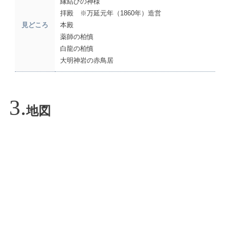
縁結びの神様
拝殿 ※万延元年（1860年）造営
見どころ
本殿
薬師の柏慎
白龍の柏慎
大明神岩の赤鳥居
地図