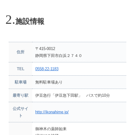
施設情報
〒415-0012
住所
静岡県下田市白浜２７４０
TEL
0558-22-1183
駐車場
無料駐車場あり
最寄り駅
伊豆急行「伊豆急下田駅」 バスで約10分
公式サイ
http://ikonahime.jp/
ト
御神木の薬師如来