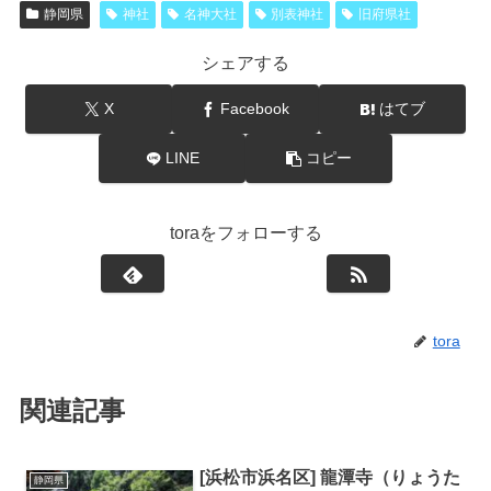
静岡県
神社
名神大社
別表神社
旧府県社
シェアする
X
Facebook
はてブ
LINE
コピー
toraをフォローする
tora
関連記事
[浜松市浜名区] 龍潭寺（りょうた
静岡県