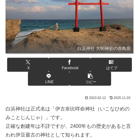
白浜神社 大明神岩の赤鳥居
X
Facebook
はてブ
LINE
コピー
2023.02.12
2025.11.03
白浜神社は正式名は「伊古奈比咩命神社（いこなひめの
みことじんじゃ）」です。
正確な創建年は不詳ですが、2400年もの歴史があると言
われ伊豆最古の神社として知られます。