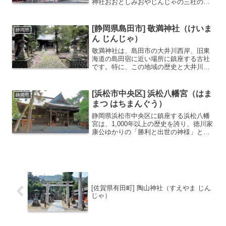
神社おおとしみおやじんじゃの三社の総
称した名称です。現在の社殿は江戸時代
に建てられたもので、総漆塗り極彩色で
大変豪華なため「東海の日光」とも呼ば
[静岡県島田市] 敬満神社（けいま
静岡県
れます。徳川家康が元服式...
ん じんじゃ）
敬満神社は、島田市の大井川西岸、旧東
海道の島田宿に近い場所に鎮座する古社
です。特に、この地域の歴史と大井川の
治水に深く関わる神社として知られてい
ます。垂仁天皇26年（紀元前4年）に創
建されたと伝わり、古くは奈良時代に編
[浜松市中央区] 浜松八幡宮（はま
静岡県
纂された『続日本紀』に...
まつ はちまんぐう）
静岡県浜松市中央区に鎮座する浜松八幡
宮は、1,000年以上の歴史を誇り、徳川家
康公ゆかりの「勝利と出世の神様」とし
て知られる名社です。平安時代の『延喜
式』にも記された古社で、かつては浜松
城の鬼門を守護する神社として歴代城主
から厚い崇敬を受け...
[佐賀県有田町] 陶山神社（すえやま じん
じゃ）