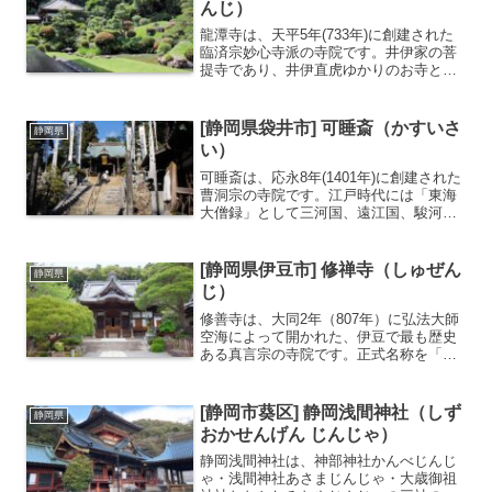
んじ）
龍潭寺は、天平5年(733年)に創建された
臨済宗妙心寺派の寺院です。井伊家の菩
提寺であり、井伊直虎ゆかりのお寺とし
て知られます。東海一の名園とも言われ
る小堀遠州作の美しい庭園が有名で国の
名勝にも指定されています。境内には梅
[静岡県袋井市] 可睡斎（かすいさ
静岡県
やツバキ、サザンカ...
い）
可睡斎は、応永8年(1401年)に創建された
曹洞宗の寺院です。江戸時代には「東海
大僧録」として三河国、遠江国、駿河
国、伊豆国の曹洞宗寺院を支配下に収
め、関三刹と同等の権威を誇っていまし
た。広大な境内には本堂、書院、方丈な
[静岡県伊豆市] 修禅寺（しゅぜん
静岡県
ど多くの建造物が立ち...
じ）
修善寺は、大同2年（807年）に弘法大師
空海によって開かれた、伊豆で最も歴史
ある真言宗の寺院です。正式名称を「福
地山修禅寺（ふくちざんしゅぜんじ）」
と言います。伊豆半島のほぼ中央に位置
し、「伊豆の小京都」と称される修善寺
[静岡市葵区] 静岡浅間神社（しず
静岡県
温泉の中心にあります...
おかせんげん じんじゃ）
静岡浅間神社は、神部神社かんべじんじ
ゃ・浅間神社あさまじんじゃ・大歳御祖