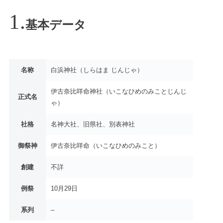
基本データ
名称
白浜神社（しらはま じんじゃ）
伊古奈比咩命神社（いこなひめのみことじんじ
正式名
ゃ）
社格
名神大社、旧県社、別表神社
御祭神
伊古奈比咩命（いこなひめのみこと）
創建
不詳
例祭
10月29日
系列
–