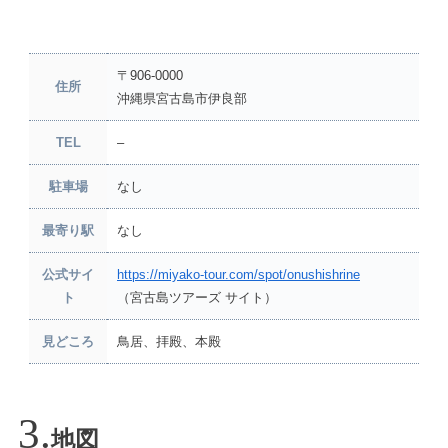
〒906-0000
住所
沖縄県宮古島市伊良部
TEL
–
駐車場
なし
最寄り駅
なし
公式サイ
https://miyako-tour.com/spot/onushishrine
ト
（宮古島ツアーズ サイト）
見どころ
鳥居、拝殿、本殿
地図