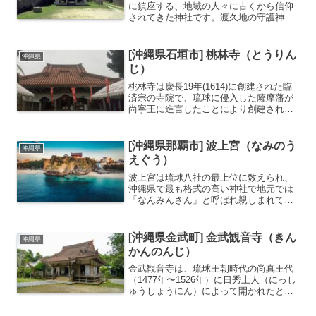
に鎮座する、地域の人々に古くから信仰
されてきた神社です。渡久地の守護神で
ある「ヨケの嶽」を背にした拝所であ
り、地域の人々の信仰の中心となってい
ます。集落の中にありながら境内に一歩
[沖縄県石垣市] 桃林寺（とうりん
沖縄県
足を踏み入れると、静かで落...
じ）
桃林寺は慶長19年(1614)に創建された臨
済宗の寺院で、琉球に侵入した薩摩藩が
尚寧王に進言したことにより創建されま
した。木造の建物としては沖縄最古のも
のであり、また日本最南端の寺院として
知られます。日本最南端の寺院沖縄最古
[沖縄県那覇市] 波上宮（なみのう
沖縄県
の木造建築物山門...
えぐう）
波上宮は琉球八社の最上位に数えられ、
沖縄県で最も格式の高い神社で地元では
「なんみんさん」と呼ばれ親しまれてい
ます。この地はかつて理想郷とされるニ
ライカナイへ祈りを捧げる聖地でした。
そのため、現在もパワースポットととし
[沖縄県金武町] 金武観音寺（きん
沖縄県
て多くの人が訪れます。琉...
かんのんじ）
金武観音寺は、琉球王朝時代の尚真王代
（1477年〜1526年）に日秀上人（にっし
ゅうしょうにん）によって開かれたと伝
えられる、臨済宗妙心寺派の寺院です。
沖縄本島中部の金武町（きんちょう）に