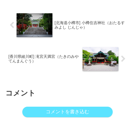
位置し、鍾乳洞の中に本堂があるという
珍しい構造が特徴...
[北海道小樽市] 小樽住吉神社（おたるす
みよし じんじゃ）
[香川県綾川町] 滝宮天満宮（たきのみや
てんまんぐう）
コメント
コメントを書き込む