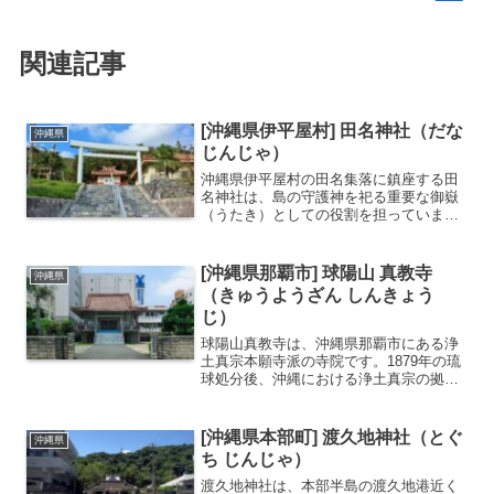
関連記事
[沖縄県伊平屋村] 田名神社（だな
沖縄県
じんじゃ）
沖縄県伊平屋村の田名集落に鎮座する田
名神社は、島の守護神を祀る重要な御嶽
（うたき）としての役割を担っていま
す。周囲をうっそうとした樹木に囲まれ
た境内は、一歩足を踏み入れると空気が
変わるような、厳かで神秘的な雰囲気に
[沖縄県那覇市] 球陽山 真教寺
沖縄県
満ちています。琉球王国時代...
（きゅうようざん しんきょう
じ）
球陽山真教寺は、沖縄県那覇市にある浄
土真宗本願寺派の寺院です。1879年の琉
球処分後、沖縄における浄土真宗の拠点
として創建されました。本尊は阿弥陀如
来で、地域の人々の心の拠り所となって
います。寺名の「球陽」は沖縄の古称に
[沖縄県本部町] 渡久地神社（とぐ
沖縄県
由来し、沖縄の地に根...
ち じんじゃ）
渡久地神社は、本部半島の渡久地港近く