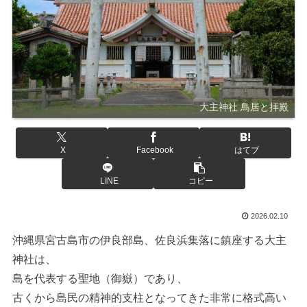
大主神社 鳥居と拝殿
X
Facebook
はてブ
LINE
コピー
2026.02.10
沖縄県宮古島市の伊良部島、佐良浜集落に鎮座する大主
神社は、
島を代表する聖地（御嶽）であり、
古くから島民の精神的支柱となってきた非常に格式高い