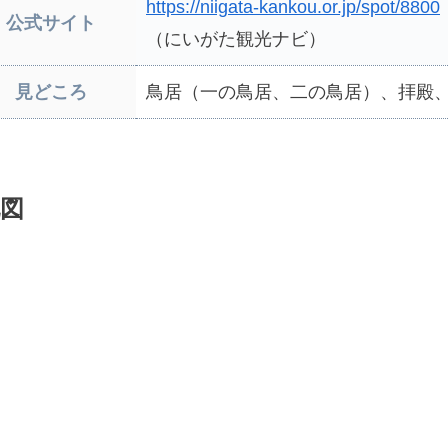
https://niigata-kankou.or.jp/spot/8800
公式サイト
（にいがた観光ナビ）
見どころ
鳥居（一の鳥居、二の鳥居）、拝殿
図