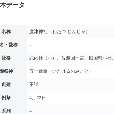
本データ
名称
度津神社（わたつ じんじゃ）
名・愛称
–
社格
式内社（小）、佐渡国一宮、旧国幣小社
御祭神
五十猛命（いたけるのみこと）
創建
不詳
例祭
4月23日
系列
–