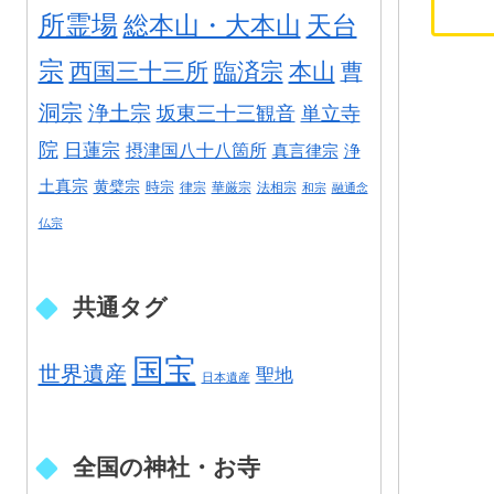
所霊場
総本山・大本山
天台
宗
西国三十三所
臨済宗
本山
曹
洞宗
浄土宗
坂東三十三観音
単立寺
院
日蓮宗
摂津国八十八箇所
真言律宗
浄
土真宗
黄檗宗
時宗
律宗
華厳宗
法相宗
和宗
融通念
仏宗
共通タグ
国宝
世界遺産
聖地
日本遺産
全国の神社・お寺