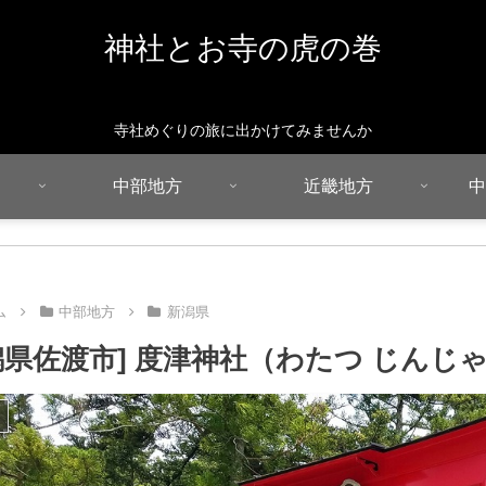
神社とお寺の虎の巻
寺社めぐりの旅に出かけてみませんか
中部地方
近畿地方
中
ム
中部地方
新潟県
潟県佐渡市] 度津神社（わたつ じんじ