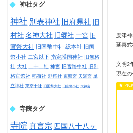
神社タグ
神社
別表神社
旧府県社
旧
村社
名神大社
旧郷社
一宮
旧
度津神
延喜式
官幣大社
旧国幣中社
総本社
旧国
幣小社
二宮以下
指定護国神社
旧無格
文明2
社
大社
二十二社
神宮
旧官幣中社
旧別
現在の
格官幣社
稲荷社
勅祭社
東照宮
天満宮
単
立神社
東京十社
旧国幣大社
旧官幣小社
大神宮
寺院タグ
寺院
真言宗
四国八十八ヶ