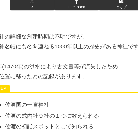
X
Facebook
はてブ
社の詳細な創建時期は不明ですが、
神名帳にも名を連ねる1000年以上の歴史がある神社で
年(1470年)の洪水により古文書等が流失したため
位置に移ったとの記録があります。
佐渡国の一宮神社
佐渡の式内社９社の１つに数えられる
佐渡の初詣スポットとして知られる