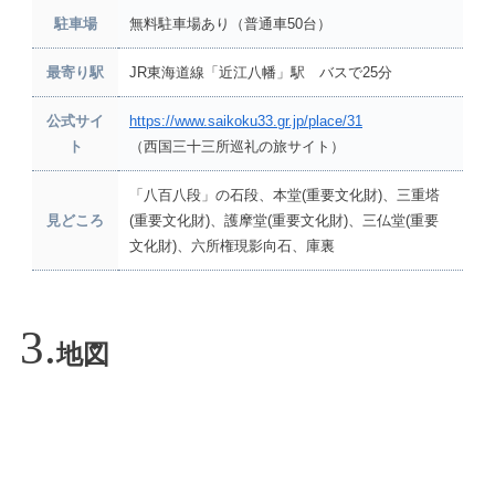
駐車場
無料駐車場あり（普通車50台）
最寄り駅
JR東海道線「近江八幡」駅 バスで25分
公式サイ
https://www.saikoku33.gr.jp/place/31
ト
（西国三十三所巡礼の旅サイト）
「八百八段」の石段、本堂(重要文化財)、三重塔
見どころ
(重要文化財)、護摩堂(重要文化財)、三仏堂(重要
文化財)、六所権現影向石、庫裏
地図