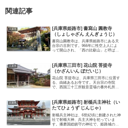
関連記事
[兵庫県姫路市] 書寫山 圓教寺
兵庫県
（しょしゃざん えんぎょうじ）
書寫山圓教寺は、兵庫県姫路市にある天
台宗の古刹です。966年に性空上人によ
って開山され、「西の比叡山」と呼ばれ
るほどの格式を誇ります。広大な境内は
書寫山山頂に位置し、東谷・西谷・中谷
の3つのエリアに分かれています。境内に
[兵庫県三田市] 花山院 菩提寺
兵庫県
は大講堂、食堂、常行...
（かざんいん ぼだいじ）
花山院 菩提寺は、兵庫県三田市に位置す
る、由緒あるお寺です。天台宗の寺院
で、西国三十三所観音霊場の番外札所と
して多くの参拝者が訪れます。花山法皇
が出家された後に、この地で修行された
と伝えられており、境内には花山法皇ゆ
[兵庫県姫路市] 射楯兵主神社（い
兵庫県
かりの史跡が多数残されて...
たてひょうず じんじゃ）
射楯兵主神社は、6世紀頃に創建された神
社で射楯大神、兵主大神を祀っていま
す。播磨国総鎮守の神社で、姫路城の歴