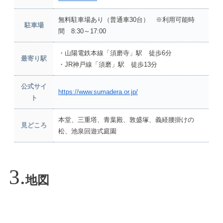
無料駐車場あり（普通車30台） ※利用可能時
駐車場
間 8:30～17:00
・山陽電鉄本線「須磨寺」駅 徒歩6分
最寄り駅
・JR神戸線「須磨」駅 徒歩13分
公式サイ
https://www.sumadera.or.jp/
ト
本堂、三重塔、青葉殿、敦盛塚、義経腰掛けの
見どころ
松、池泉回遊式庭園
地図