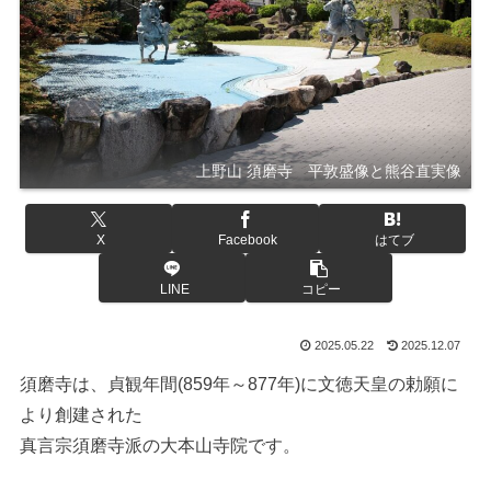
上野山 須磨寺 平敦盛像と熊谷直実像
X
Facebook
はてブ
LINE
コピー
2025.05.22
2025.12.07
須磨寺は、貞観年間(859年～877年)に文徳天皇の勅願に
より創建された
真言宗須磨寺派の大本山寺院です。