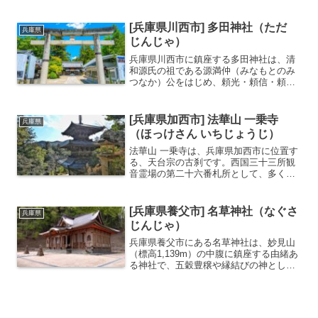
代城主からも崇敬されてきた「姫路城鎮
護の社」としても知られます。縁結びの
神様が祀られていることからカップルや
[兵庫県川西市] 多田神社（ただ
兵庫県
良縁を求めるひとが多く訪...
じんじゃ）
兵庫県川西市に鎮座する多田神社は、清
和源氏の祖である源満仲（みなもとのみ
つなか）公をはじめ、頼光・頼信・頼
義・義家の五公を祀る「源氏発祥の地」
として名高い名社です。平安時代、この
地に多田院が建立されたのが始まりで、
[兵庫県加西市] 法華山 一乗寺
兵庫県
かつては「多田大権現」とし...
（ほっけさん いちじょうじ）
法華山 一乗寺は、兵庫県加西市に位置す
る、天台宗の古刹です。西国三十三所観
音霊場の第二十六番札所として、多くの
方が参拝に訪れます。創建は法道仙人に
よると伝えられ、推古天皇の時代に聖徳
太子が開いたとも言われています。境内
[兵庫県養父市] 名草神社（なぐさ
兵庫県
で最も目を引くのが、国...
じんじゃ）
兵庫県養父市にある名草神社は、妙見山
（標高1,139m）の中腹に鎮座する由緒あ
る神社で、五穀豊穣や縁結びの神として
信仰されています。境内の見どころは、
国指定の重要文化財に指定された本殿、
拝殿、三重塔の3棟で、これらが並ぶ神社
は北近畿でも珍し...