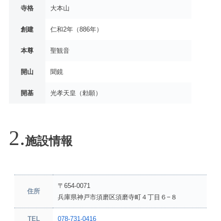
寺格
大本山
創建
仁和2年（886年）
本尊
聖観音
開山
聞鏡
開基
光孝天皇（勅願）
施設情報
〒654-0071
住所
兵庫県神戸市須磨区須磨寺町４丁目６−８
TEL
078-731-0416