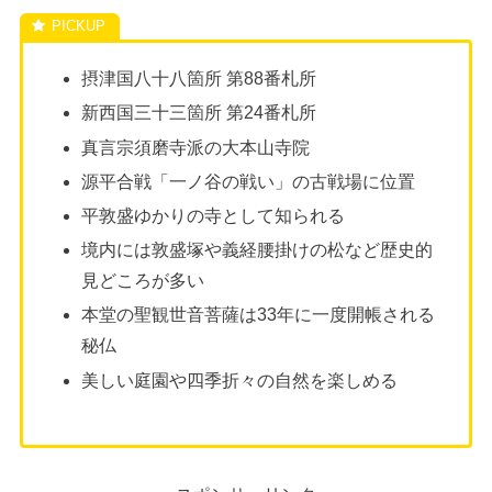
摂津国八十八箇所 第88番札所
新西国三十三箇所 第24番札所
真言宗須磨寺派の大本山寺院
源平合戦「一ノ谷の戦い」の古戦場に位置
平敦盛ゆかりの寺として知られる
境内には敦盛塚や義経腰掛けの松など歴史的
見どころが多い
本堂の聖観世音菩薩は33年に一度開帳される
秘仏
美しい庭園や四季折々の自然を楽しめる