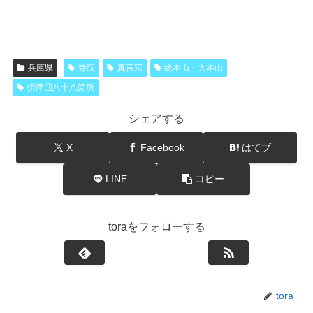
兵庫県
寺院
真言宗
総本山・大本山
摂津国八十八箇所
シェアする
X
Facebook
はてブ
LINE
コピー
toraをフォローする
tora