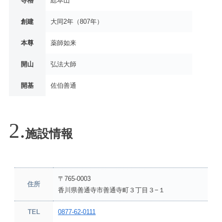
寺格
総本山
創建
大同2年（807年）
本尊
薬師如来
開山
弘法大師
開基
佐伯善通
施設情報
〒765-0003
住所
香川県善通寺市善通寺町３丁目３−１
TEL
0877-62-0111