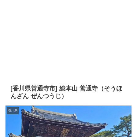
[香川県善通寺市] 総本山 善通寺（そうほ
んざん ぜんつうじ）
香川県