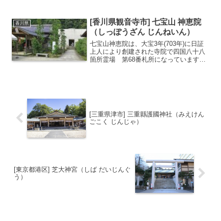
されたと伝わる古寺で、本尊は阿弥陀如
来です。後に弘法大師空海が訪れ、自ら
の像を刻んで厄除けの誓願をされたこと
[香川県観音寺市] 七宝山 神恵院
香川県
から、「厄除けう...
（しっぽうざん じんねいん）
七宝山神恵院は、大宝3年(703年)に日証
上人により創建された寺院で四国八十八
箇所霊場 第68番札所になっています。
第69番札所の観音寺も琴弾公園内の琴弾
山の中腹にあり2つの札所が同じ境内に存
在しています。平成14年(2002年)に建立
され...
[三重県津市] 三重縣護國神社（みえけん
ごこく じんじゃ）
[東京都港区] 芝大神宮（しば だいじんぐ
う）