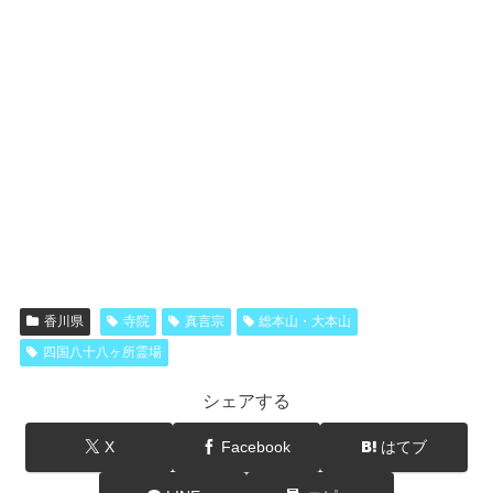
香川県
寺院
真言宗
総本山・大本山
四国八十八ヶ所霊場
シェアする
X
Facebook
はてブ