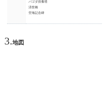
パゴダ供養塔
済世橋
空海記念碑
地図