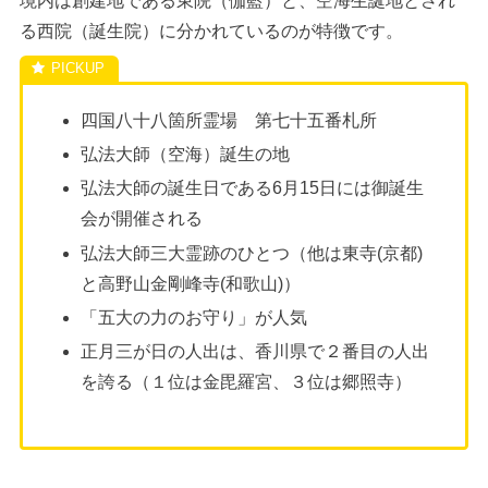
境内は創建地である東院（伽藍）と、空海生誕地とされ
る西院（誕生院）に分かれているのが特徴です。
四国八十八箇所霊場 第七十五番札所
弘法大師（空海）誕生の地
弘法大師の誕生日である6月15日には御誕生
会が開催される
弘法大師三大霊跡のひとつ（他は東寺(京都)
と高野山金剛峰寺(和歌山)）
「五大の力のお守り」が人気
正月三が日の人出は、香川県で２番目の人出
を誇る（１位は金毘羅宮、３位は郷照寺）