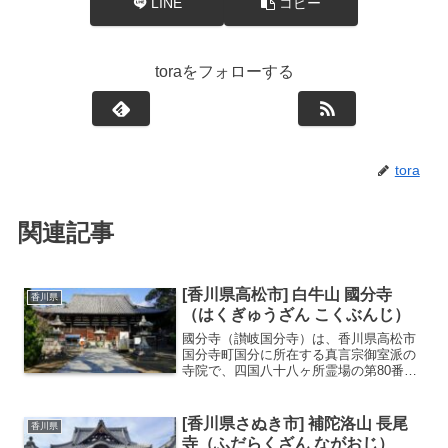
LINE
コピー
toraをフォローする
tora
関連記事
[香川県高松市] 白牛山 國分寺
香川県
（はくぎゅうざん こくぶんじ）
國分寺（讃岐国分寺）は、香川県高松市
国分寺町国分に所在する真言宗御室派の
寺院で、四国八十八ヶ所霊場の第80番札
所、また新四国曼荼羅霊場の第77番札所
でもあります。奈良時代、聖武天皇の勅
命「諸国国分寺建立の詔」（天平13年・
[香川県さぬき市] 補陀洛山 長尾
香川県
741年）により、...
寺（ふだらくざん ながおじ）