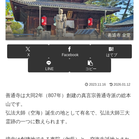
善通寺 金堂
X
Facebook
はてブ
LINE
コピー
2023.11.16
2026.01.12
善通寺は大同2年（807年）創建の真言宗善通寺派の総本
山です。
弘法大師（空海）誕生の地として有名で、弘法大師三大
霊跡の一つに数えられます。