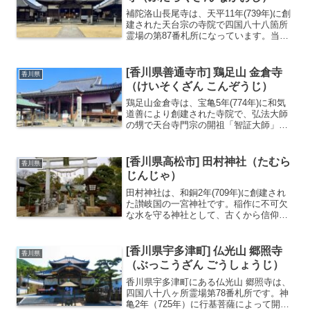
補陀洛山長尾寺は、天平11年(739年)に創
建された天台宗の寺院で四国八十八箇所
霊場の第87番札所になっています。当地
を訪れた行基が楊柳に霊夢を感じその木
で聖観音菩薩像を刻み、堂宇に安置した
のが始まりと伝わります。四国八十八箇
[香川県善通寺市] 鶏足山 金倉寺
香川県
所霊場 第八十...
（けいそくざん こんぞうじ）
鶏足山金倉寺は、宝亀5年(774年)に和気
道善により創建された寺院で、弘法大師
の甥で天台寺門宗の開祖「智証大師」が
誕生した地にあります。四国八十八箇所
霊場の第76番札所になっています。乃木
希典(のぎまれすけ)将軍が、明治31年
[香川県高松市] 田村神社（たむら
香川県
(1898年)...
じんじゃ）
田村神社は、和銅2年(709年)に創建され
た讃岐国の一宮神社です。稲作に不可欠
な水を守る神社として、古くから信仰を
集めており地元では「いちのみやさん」
と呼ばれ親しまれています。讃岐国の一
宮神社摂社である「宇都伎社」には高さ
[香川県宇多津町] 仏光山 郷照寺
香川県
5.7mもの龍神様...
（ぶっこうざん ごうしょうじ）
香川県宇多津町にある仏光山 郷照寺は、
四国八十八ヶ所霊場第78番札所です。神
亀2年（725年）に行基菩薩によって開創