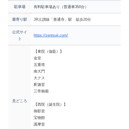
駐車場
有料駐車場あり（普通車350台）
最寄り駅
JR土讃線「善通寺」駅 徒歩20分
公式サイ
https://zentsuji.com/
ト
【東院（伽藍）】
金堂
五重塔
南大門
大クス
釈迦堂
三帝御廟
見どころ
【西院（誕生院）】
御影堂
宝物館
護摩堂