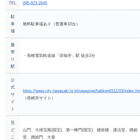
TEL
095-823-2645
駐
車
無料駐車場あり（普通車10台）
場
最
寄
・長崎電気軌道線「崇福寺」駅 徒歩2分
り
駅
公
式
https://www.city.nagasaki.lg.jp/nagazine/hakken0111/03/index.ht
サ
（長崎市サイト）
イ
ト
見
ど
山門、大雄宝殿(国宝)、第一峰門(国宝)、鐘鼓楼、護法堂、媽姐
こ
堂、媽姐門、大釜