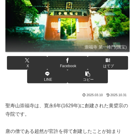
崇福寺 第一峰門(国宝)
X
Facebook
はてブ
LINE
コピー
2025.03.10
2025.10.31
聖寿山崇福寺は、寛永6年(1629年)に創建された黄檗宗の
寺院です。
唐の僧である超然が官許を得て創建したことが始まり