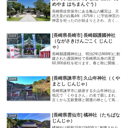
ことで知られます。毎...
めやま はちまんぐう）
長崎県佐世保市にある亀山八幡宮は、天
武天皇の白鳳4年（675年）に宇佐神宮の
神霊を祀ったのが始まりとされ、古くか
ら西海鎮護の神として崇敬されてきまし
た。明治時代以降は、軍港佐世保の鎮守
神として海軍将兵からも篤い信仰を集め
[長崎県長崎市] 長崎縣護國神社
長崎県
ました。主祭神は応神...
（ながさきけんごこく じんじ
ゃ）
長崎縣護國神社は、明治2年(1869年)に創
建された護国神社で長崎県出身の英霊
60,800余柱を祀ります。春と秋に開催さ
れる庭フェスでは境内に約８０ものテナ
ントが立ち並ぶ人気イベントです。内務
大臣指定の護国神社長崎県出身の英霊
[長崎県諫早市] 久山年神社（くや
長崎県
60,800余...
まとし じんじゃ）
長崎県諫早市に鎮座する久山年神社は、
地元で「くやまさん」の名で親しまれ、
古くから五穀豊穣と開運の神として篤い
信仰を集めている神社です。創建の詳細
は古く、古事記に登場する大年神（おお
としのかみ）を主祭神として祀っていま
[長崎県雲仙市] 橘神社（たちばな
長崎県
す。かつて戦国時代の戦火...
じんじゃ）
橘神社は昭和15年(1940年)に創建された