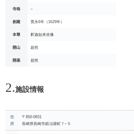
寺格
–
創建
寛永6年（1629年）
本尊
釈迦如来坐像
開山
超然
開基
超然
施設情報
住
〒850-0831
所
長崎県長崎市鍛冶屋町７−５