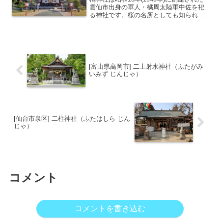
雲仙市出身の軍人・橘周太陸軍中佐を祀
る神社です。桜の名所としても知られ、
春には約800本のソメイヨシノを見に多
くの人が訪れます。長崎県では鎮西大社
諏訪神社に次ぐ第2位の初詣参拝者を誇る
神社としても...
[富山県高岡市] 二上射水神社（ふたがみ
いみず じんじゃ）
[仙台市泉区] 二柱神社（ふたはしら じん
じゃ）
コメント
コメントを書き込む