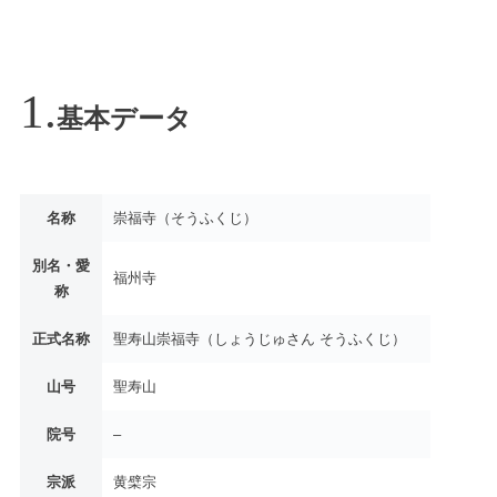
基本データ
名称
崇福寺（そうふくじ）
別名・愛
福州寺
称
正式名称
聖寿山崇福寺（しょうじゅさん そうふくじ）
山号
聖寿山
院号
–
宗派
黄檗宗