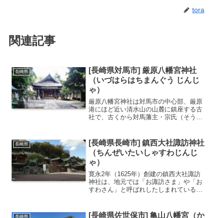
tora
関連記事
[長崎県対馬市] 厳原八幡宮神社
長崎県
（いづはらはちまんぐう じんじ
ゃ）
厳原八幡宮神社は対馬市の中心部、厳原
港にほど近い清水山の山麓に鎮座する古
社で、古くから対馬藩主・宗氏（そう
し）をはじめとする島民の崇敬を集めて
きました。社伝では、神功皇后が三韓征
伐からの帰途にこの地で祭祀を行い、異
[長崎県長崎市] 鎮西大社諏訪神社
長崎県
国からの守護を祈ったのが起...
（ちんぜいたいしゃすわじんじ
ゃ）
寛永2年（1625年）創建の鎮西大社諏訪
神社は、地元では「お諏訪さま」や「お
すわさん」と呼ばれしたしまれている神
社です。やめごと成就の狛犬、銭洗い狛
犬、願かけ狛犬、とげぬき狛犬、カッパ
狛犬などおもしろい狛犬がたくさんいる
[長崎県佐世保市] 亀山八幡宮（か
長崎県