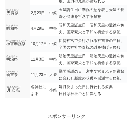
展、国力の充実が祈られる
天皇誕生日に奉祝の意を表し天皇の長
てんちょうさい
天長祭
2月23日
中祭
寿と健康を祈念する祭祀
昭和天皇誕生日 昭和天皇の遺徳を称
しょうわさい
昭和祭
4月29日
中祭
え、国家繁栄と平和を祈念する祭祀
伊勢神宮で斎行される神嘗祭の当日、
かんなめほうしゅくさい
神嘗奉祝祭
10月17日
中祭
全国の神社で奉祝の誠を捧げる祭典
明治天皇誕生日 明治天皇の遺徳を称
めいじさい
明治祭
11月3日
中祭
え、国家繁栄と平和を祈念する祭祀
勤労感謝の日 宮中で営まれる新嘗祭
にいなめさい
新嘗祭
11月23日
大祭
に合わせ新穀の収穫を感謝する祭祀
各神社に
毎月決まった日に行われる祭典
つきなみのまつり
月次祭
小祭
よる
日付は神社ごとに異なる
スポンサーリンク