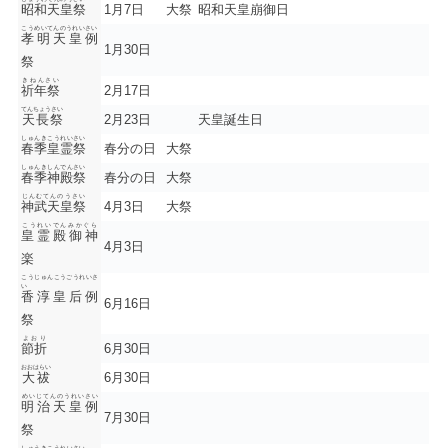
昭和天皇祭
1月7日
大祭
昭和天皇崩御日
こうめいてんのうれいさい
孝明天皇例
1月30日
祭
きねんさい
祈年祭
2月17日
てんちょうさい
天長祭
2月23日
天皇誕生日
しゅんきこうれいさい
春季皇霊祭
春分の日
大祭
しゅんきしんでんさい
春季神殿祭
春分の日
大祭
じんむてんのうさい
神武天皇祭
4月3日
大祭
こうれいでんみかぐら
皇霊殿御神
4月3日
楽
こうじゅんこうごうれいさ
い
香淳皇后例
6月16日
祭
よおり
節折
6月30日
おおはらい
大祓
6月30日
めいじてんのうれいさい
明治天皇例
7月30日
祭
しゅうきこうれいさい