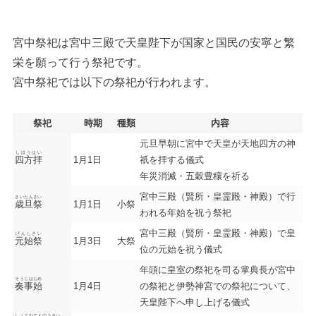
宮中祭祀は宮中三殿で天皇陛下が国家と国民の安寧と繁
栄を願って行う祭祀です。
宮中祭祀では以下の祭祀が行われます。
祭祀
時期
種類
内容
元旦早朝に宮中で天皇が天地四方の神
しほうはい
四方拝
1月1日
祇を拝する儀式
年災消滅・五穀豊穰を祈る
宮中三殿（賢所・皇霊殿・神殿）で行
さいたんさい
歳旦祭
1月1日
小祭
われる年始を祝う祭祀
宮中三殿（賢所・皇霊殿・神殿）で皇
げんしさい
元始祭
1月3日
大祭
位の元始を祝う儀式
年頭に皇室の祭祀を司る掌典長が宮中
そうじはじめ
奏事始
1月4日
の祭祀と伊勢神宮での祭祀について、
天皇陛下へ申し上げる儀式
しょうわてんのうさい