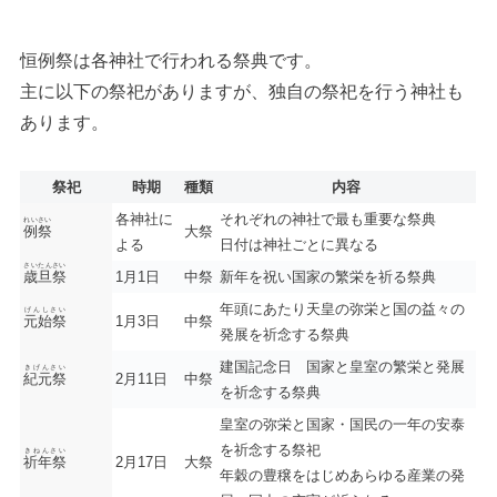
恒例祭は各神社で行われる祭典です。
主に以下の祭祀がありますが、独自の祭祀を行う神社も
あります。
祭祀
時期
種類
内容
各神社に
それぞれの神社で最も重要な祭典
れいさい
例祭
大祭
よる
日付は神社ごとに異なる
さいたんさい
歳旦祭
1月1日
中祭
新年を祝い国家の繁栄を祈る祭典
年頭にあたり天皇の弥栄と国の益々の
げんしさい
元始祭
1月3日
中祭
発展を祈念する祭典
建国記念日 国家と皇室の繁栄と発展
きげんさい
紀元祭
2月11日
中祭
を祈念する祭典
皇室の弥栄と国家・国民の一年の安泰
を祈念する祭祀
きねんさい
祈年祭
2月17日
大祭
年穀の豊穣をはじめあらゆる産業の発