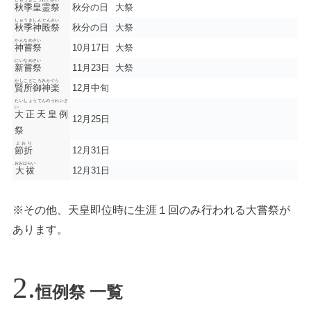
秋季皇霊祭
秋分の日
大祭
しゅうきしんでんさい
秋季神殿祭
秋分の日
大祭
かんなめさい
神嘗祭
10月17日
大祭
にいなめさい
新嘗祭
11月23日
大祭
かしこどころみかぐら
賢所御神楽
12月中旬
たいしょうてんのうれいさ
い
大正天皇例
12月25日
祭
よおり
節折
12月31日
おおはらい
大祓
12月31日
※その他、天皇即位時に生涯１回のみ行われる大嘗祭が
あります。
恒例祭 一覧