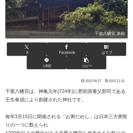
千栗八幡宮 本殿
X
Facebook
はてブ
LINE
コピー
2023.09.27
2025.11.01
千栗八幡宮は、神亀元年(724年)に肥前国養父郡司である
壬生春成により創建された神社です。
毎年3月15日に開催される「お粥だめし」は日本三大粥祭
りの一つに数えられ