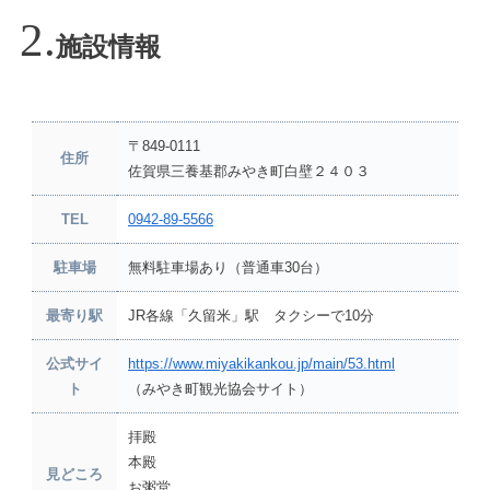
施設情報
〒849-0111
住所
佐賀県三養基郡みやき町白壁２４０３
TEL
0942-89-5566
駐車場
無料駐車場あり（普通車30台）
最寄り駅
JR各線「久留米」駅 タクシーで10分
公式サイ
https://www.miyakikankou.jp/main/53.html
ト
（みやき町観光協会サイト）
拝殿
本殿
見どころ
お粥堂