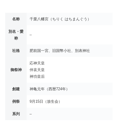
名称
千栗八幡宮（ちりく はちまんぐう）
別名・愛
–
称
社格
肥前国一宮、旧国幣小社、別表神社
応神天皇
御祭神
仲哀天皇
神功皇后
創建
神亀元年（西暦724年）
例祭
9月15日（放生会）
系列
–