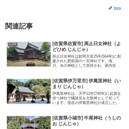
tora
関連記事
[佐賀県佐賀市] 與止日女神社（よ
佐賀県
どひめ じんじゃ）
與止日女神社は欽明天皇25年(564年)に創
建された肥前国の一宮神社です。海、
川、水の神様として崇拝され、家内安
全、交通安全などの御利益があるとされ
ます。肥前国の一宮神社御神木の大楠は
樹齢1500年を誇る基本データ名称與止日
[佐賀県伊万里市] 伊萬里神社（い
佐賀県
女神社（よどひめ...
まり じんじゃ）
伊萬里神社は、天平12年(740年)に起源を
持つ神社で橘諸兄を主祭神として祀って
います。現在の伊萬里神社が成立したの
は昭和37年(1962年)で、旧県社の香橘神
社（こうきつじんじゃ）と戸渡嶋神社
（ととしまじんじゃ）、岩栗神社（いわ
[佐賀県小城市] 牛尾神社（うしの
佐賀県
くりじんじ...
お じんじゃ）