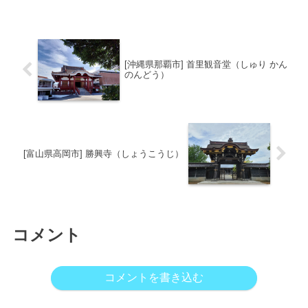
祖・多久太郎宗直が鎌倉の鶴岡八幡宮か
ら若宮八幡を勧請し、当地に創建したと
伝えられる古社です。御祭...
[沖縄県那覇市] 首里観音堂（しゅり かん
のんどう）
[富山県高岡市] 勝興寺（しょうこうじ）
コメント
コメントを書き込む