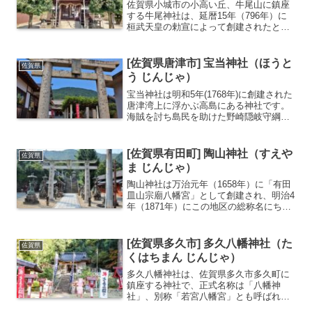
佐賀県小城市の小高い丘、牛尾山に鎮座
する牛尾神社は、延暦15年（796年）に
桓武天皇の勅宣によって創建されたと伝
わる古社です。かつては若王子大権現と
称され、肥前国の修験の本拠地として栄
えました。源義経や武蔵坊弁慶が腰旗を
[佐賀県唐津市] 宝当神社（ほうと
佐賀県
奉納し、源頼朝が神領...
う じんじゃ）
宝当神社は明和5年(1768年)に創建された
唐津湾上に浮かぶ高島にある神社です。
海賊を討ち島民を助けた野崎隠岐守綱吉
を祀る祠を建てたことが由来で当時は
「綱吉神社」と呼ばれましたが、明治時
代になり「宝当神社」となりました。高
[佐賀県有田町] 陶山神社（すえや
佐賀県
島の島民が宝くじの...
ま じんじゃ）
陶山神社は万治元年（1658年）に「有田
皿山宗廟八幡宮」として創建され、明治4
年（1871年）にこの地区の総称名にちな
んで「陶山神社」に改称されました。有
田焼の産地として知られる有田町にあ
り、有田焼きで作られた鳥居や狛犬、灯
[佐賀県多久市] 多久八幡神社（た
佐賀県
籠などがあること...
くはちまん じんじゃ）
多久八幡神社は、佐賀県多久市多久町に
鎮座する神社で、正式名称は「八幡神
社」、別称「若宮八幡宮」とも呼ばれて
います。建久4年（1193年）、多久の