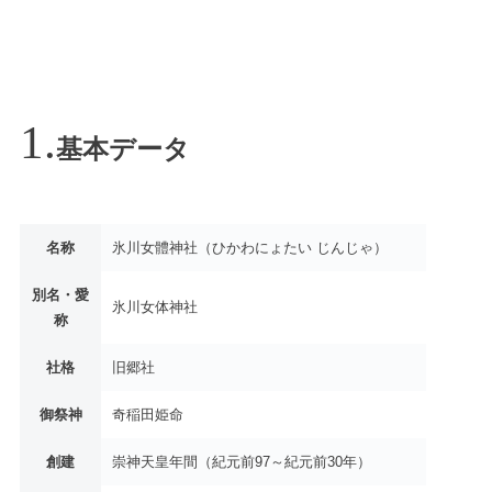
基本データ
名称
氷川女體神社（ひかわにょたい じんじゃ）
別名・愛
氷川女体神社
称
社格
旧郷社
御祭神
奇稲田姫命
創建
崇神天皇年間（紀元前97～紀元前30年）