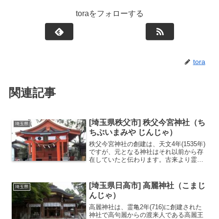
toraをフォローする
tora
関連記事
[埼玉県秩父市] 秩父今宮神社（ち
埼玉県
ちぶいまみや じんじゃ）
秩父今宮神社の創建は、天文4年(1535年)
ですが、元となる神社はそれ以前から存
在していたと伝わります。古来より霊泉
の地として伊邪那岐大神・伊邪那美大神
が祀られていた地で武甲山の伏流水が湧
く｢龍神池｣や｢清龍の滝｣があり秩父エリ
[埼玉県日高市] 高麗神社（こまじ
埼玉県
アで風水の力...
んじゃ）
高麗神社は、霊亀2年(716)に創建された
神社で高句麗からの渡来人である高麗王