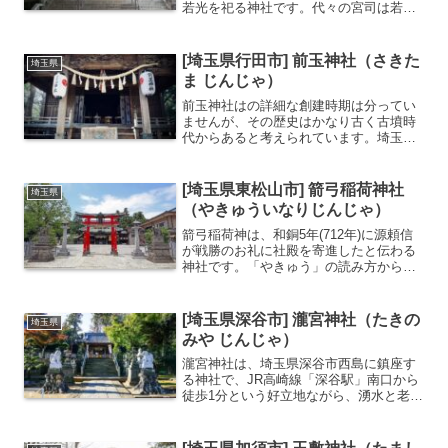
若光を祀る神社です。代々の宮司は若光
の子孫が務めています。高麗神社へ参拝
後に総理大臣になった政治家が６人もい
ることから、出世明神とも呼ばれます。
[埼玉県行田市] 前玉神社（さきた
埼玉県
高句麗からの渡来人...
ま じんじゃ）
前玉神社はの詳細な創建時期は分ってい
ませんが、その歴史はかなり古く古墳時
代からあると考えられています。埼玉古
墳群内にあり、社殿も浅間塚古墳の上に
鎮座しています。ご祭神の前玉比売神(さ
きたまひめのみこと)と前玉彦命(さきた
[埼玉県東松山市] 箭弓稲荷神社
埼玉県
まひこのみこと)は、...
（やきゅういなりじんじゃ）
箭弓稲荷神は、和銅5年(712年)に源頼信
が戦勝のお礼に社殿を寄進したと伝わる
神社です。「やきゅう」の読み方から野
球関係者から篤く信仰されています。牡
丹も有名で、4月下旬～5月上旬には境内
にある約1300株が見事な花を咲かせま
[埼玉県深谷市] 瀧宮神社（たきの
埼玉県
す。野球関係者...
みや じんじゃ）
瀧宮神社は、埼玉県深谷市西島に鎮座す
る神社で、JR高崎線「深谷駅」南口から
徒歩1分という好立地ながら、湧水と老樹
に囲まれた静謐な杜を保つ「霊泉の杜」
と称される神社です。創建は不詳です
が、秩父山地に降った雨が荒川の流れと