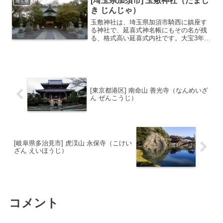
[埼玉県加須市] 玉敷神社（たまし
埼玉県
なり地中深くを通って湧...
き じんじゃ）
玉敷神社は、埼玉県加須市騎西に鎮座す
る神社で、延喜式神名帳にもその名が残
る、格式高い延喜式内社です。大宝3年
（703年）の創建と伝えられ、かつては
騎西領48箇村の総鎮守として、地域の信
仰を集めてきました。また、関東地方を
中心に広がる久伊豆（...
[東京都港区] 南命山 善光寺（なんめいざ
ん ぜんこうじ）
[岐阜県多治見市] 虎渓山 永保寺（こけい
ざん えいほうじ）
コメント