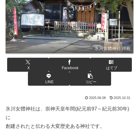
氷川女體神社 拝殿
X
Facebook
はてブ
LINE
コピー
2025.06.08
2025.10.31
氷川女體神社は、崇神天皇年間(紀元前97～紀元前30年)
に
創建されたと伝わる大変歴史ある神社です。