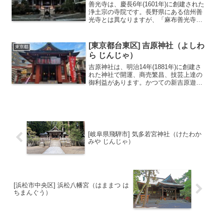
善光寺は、慶長6年(1601年)に創建された
浄土宗の寺院です。長野県にある信州善
光寺とは異なりますが、「麻布善光寺」
として地域に親しまれてきました。江戸
時代には、江戸三十三観音霊場の第二十
九番札所として多くの参拝者で賑わいま
[東京都台東区] 吉原神社（よしわ
東京都
した。現在の本堂...
ら じんじゃ）
吉原神社は、明治14年(1881年)に創建さ
れた神社で開運、商売繁昌、技芸上達の
御利益があります。かつての新吉原遊廓
を守護していた氏神様であり、5つの稲荷
神社と吉原弁財天を合わせて6つの神さま
をお祀りしています。境内入口にある逢
初桜は縁結び...
[岐阜県飛騨市] 気多若宮神社（けたわか
みや じんじゃ）
[浜松市中央区] 浜松八幡宮（はままつ は
ちまんぐう）