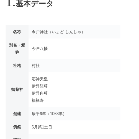
基本データ
名称
今戸神社（いまど じんじゃ）
別名・愛
今戸八幡
称
社格
村社
応神天皇
伊弉諾尊
御祭神
伊弉冉尊
福禄寿
創建
康平6年（1063年）
例祭
6月第1土日