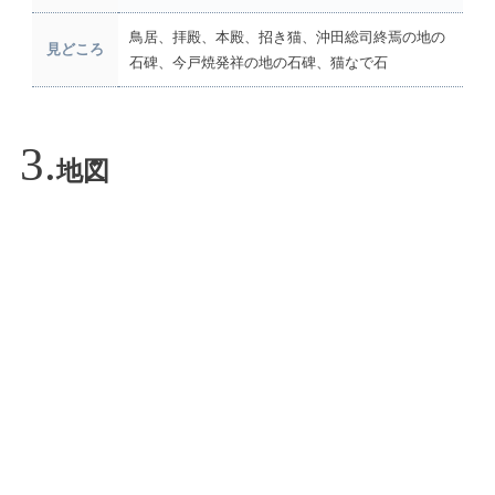
鳥居、拝殿、本殿、招き猫、沖田総司終焉の地の
見どころ
石碑、今戸焼発祥の地の石碑、猫なで石
地図