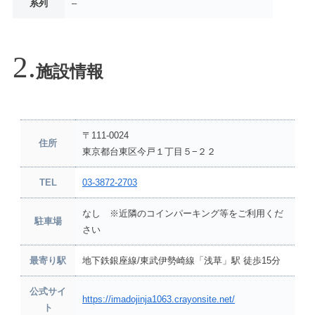
系列
–
施設情報
〒111-0024
住所
東京都台東区今戸１丁目５−２２
TEL
03-3872-2703
なし ※近隣のコインパーキング等をご利用くだ
駐車場
さい
最寄り駅
地下鉄銀座線/東武伊勢崎線「浅草」駅 徒歩15分
公式サイ
https://imadojinja1063.crayonsite.net/
ト