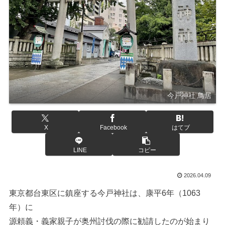
今戸神社 鳥居
X
Facebook
はてブ
LINE
コピー
2026.04.09
東京都台東区に鎮座する今戸神社は、康平6年（1063
年）に
源頼義・義家親子が奥州討伐の際に勧請したのが始まり