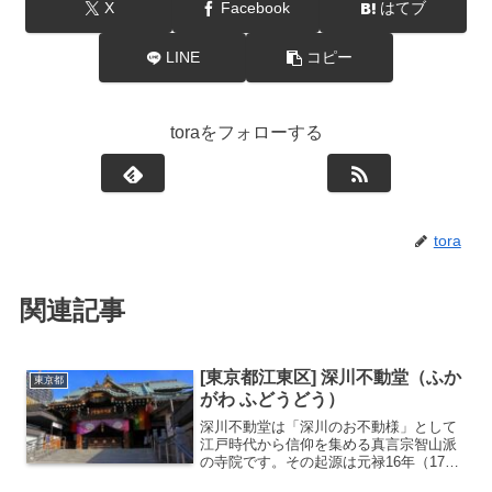
X
Facebook
はてブ
LINE
コピー
toraをフォローする
tora
関連記事
[東京都江東区] 深川不動堂（ふか
東京都
がわ ふどうどう）
深川不動堂は「深川のお不動様」として
江戸時代から信仰を集める真言宗智山派
の寺院です。その起源は元禄16年（1703
年）、成田山新勝寺のご本尊を江戸で拝