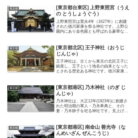
観したいという人々の熱望に応えた出開
帳に遡ります。ご本尊は、成田山新勝寺
[東京都台東区] 上野東照宮（うえ
東京都
の不動明王のご分身...
の とうしょうぐう）
上野東照宮は寛永4年（1627年）に創建
された徳川家康を祭る神社です。上野公
園内にあり金色殿とも呼ばれる豪華な社
殿がひときわ目をひきます。上野戦争や
関東大震災、太平洋戦争など大きな苦難
を常に逃れてきた大変強運な神社で出
[東京都北区] 王子神社（おうじ
東京都
世、勝利、健康長寿にご...
じんじゃ）
王子神社は、古くから東京の北区王子に
鎮座し、王子という地名の由来となった
とされる歴史ある神社です。徳川家康公
も参詣したと伝えられ、江戸時代には江
戸城の鬼門鎮護として、また東国におけ
る熊野信仰の中心として篤い崇敬を集め
[東京都港区] 乃木神社（のぎ じ
東京都
ました。開運招福、厄除け...
んじゃ）
乃木神社は、大正12年(1923年)に創建さ
れた明治期の軍人・乃木希典と、その
妻・乃木静子を祀る神社です。見上げる
と六本木のビル群が見える都心にありな
がら喧騒から離れた静かな雰囲気を感じ
ることができます。明治期の軍人・乃木
[東京都港区] 南命山 善光寺（な
東京都
希典と、その妻・乃...
んめいざん ぜんこうじ）