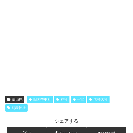
富山県
旧国幣中社
神社
一宮
名神大社
別表神社
シェアする