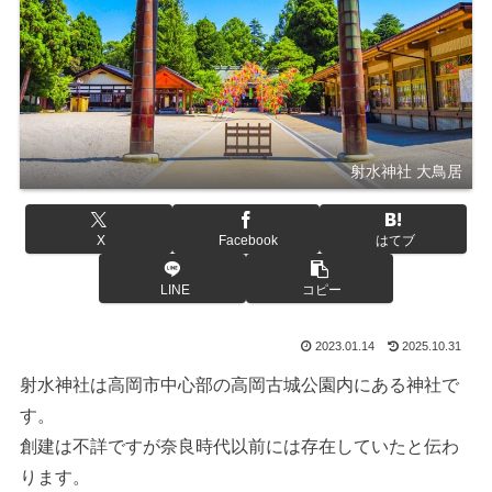
射水神社 大鳥居
X
Facebook
はてブ
LINE
コピー
2023.01.14
2025.10.31
射水神社は高岡市中心部の高岡古城公園内にある神社で
す。
創建は不詳ですが奈良時代以前には存在していたと伝わ
ります。