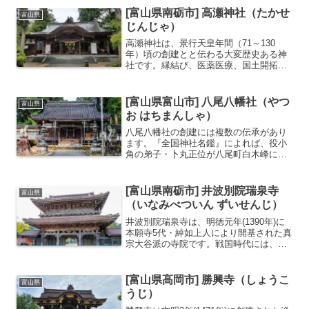
てきました。最大の見どころは、高さ約
[富山県南砺市] 高瀬神社（たかせ
富山県
3.5メートルの巨大な...
じんじゃ）
高瀬神社は、景行天皇年間（71～130
年）頃の創建とと伝わる大変歴史ある神
社です。縁結び、医薬医療、国土開拓、
農耕の神様である大己貴命（大国主命）
を主神に、無病息災、延命長寿の神様で
ある天活玉命、産業の神様である五十猛
[富山県富山市] 八尾八幡社（やつ
富山県
命を祀っています。境内...
お はちまんしゃ）
八尾八幡社の創建には複数の伝承があり
ます。『全国神社名鑑』によれば、役小
角の弟子・卜丸正位が八尾町白木峰に金
剛蔵王権現を勧請して金剛堂を開き、行
基菩薩像・聖徳太子像を安置したのが始
まりとされます。当初、白木峰の地にあ
[富山県南砺市] 井波別院瑞泉寺
富山県
った社は、天正4年（15...
（いなみべついん ずいせんじ）
井波別院瑞泉寺は、明徳元年(1390年)に
本願寺5代・綽如上人により開基された真
宗大谷派の寺院です。戦国時代には、越
中一向一揆の拠点となったことから伽藍
は堅牢な石垣に囲まれています。建物の
彫刻が特徴的で、すべて井波彫刻職人の
[富山県高岡市] 勝興寺（しょうこ
富山県
手によって彫られ...
うじ）