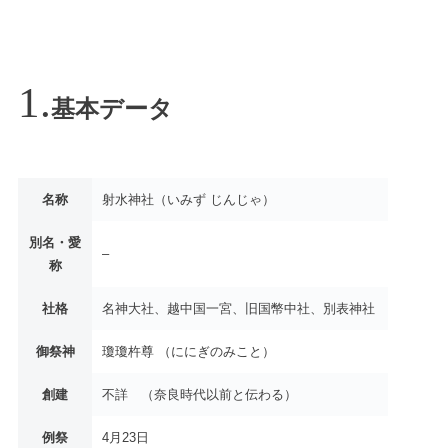
基本データ
名称
射水神社（いみず じんじゃ）
別名・愛
–
称
社格
名神大社、越中国一宮、旧国幣中社、別表神社
御祭神
瓊瓊杵尊 （ににぎのみこと）
創建
不詳 （奈良時代以前と伝わる）
例祭
4月23日