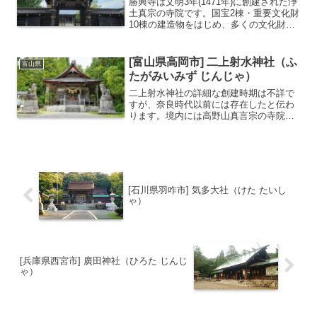
勝興寺は文明3年(1471年)に創建された浄
土真宗の寺院です。国宝2棟・重要文化財
10棟の建造物をはじめ、多くの文化財を
有していることで知られます。実ならず
の銀杏、天から降った石、水の涸れない
池など、七不思議があります。地元の人
[富山県高岡市] 二上射水神社（ふ
富山県
からは「ふる...
たがみいみず じんじゃ）
二上射水神社の詳細な創建時期は不詳で
すが、奈良時代以前には存在したと伝わ
ります。境内には高野山真言宗の寺院・
慈尊院が併設されており、かつての神仏
習合の名残がみられます。4月23日に行
われる築山行事が有名で高岡御車山の原
型とも言われる古式ゆか...
[石川県羽咋市] 気多大社（けた たいし
ゃ）
[兵庫県西宮市] 廣田神社（ひろた じんじ
ゃ）