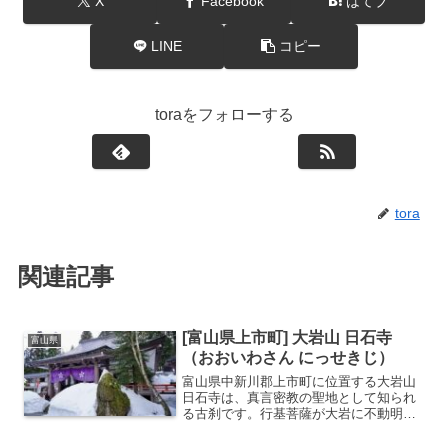
X
Facebook
はてブ
LINE
コピー
toraをフォローする
tora
関連記事
[富山県上市町] 大岩山 日石寺
富山県
（おおいわさん にっせきじ）
富山県中新川郡上市町に位置する大岩山
日石寺は、真言密教の聖地として知られ
る古刹です。行基菩薩が大岩に不動明王
を刻んだことが始まりとされ、古くから
「大岩のお不動さん」の愛称で親しまれ