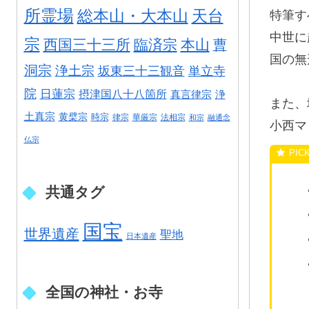
所霊場
総本山・大本山
天台
特筆す
中世に
宗
西国三十三所
臨済宗
本山
曹
国の無
洞宗
浄土宗
坂東三十三観音
単立寺
院
日蓮宗
摂津国八十八箇所
真言律宗
浄
また、
土真宗
黄檗宗
時宗
律宗
華厳宗
法相宗
和宗
融通念
小西マ
仏宗
共通タグ
国宝
世界遺産
聖地
日本遺産
全国の神社・お寺