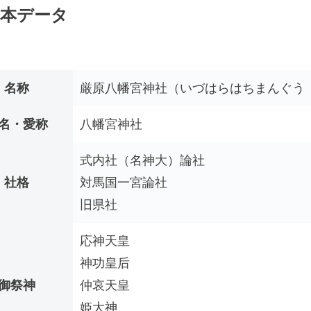
本データ
名称
厳原八幡宮神社（いづはらはちまんぐう 
名・愛称
八幡宮神社
式内社（名神大）論社
社格
対馬国一宮論社
旧県社
応神天皇
神功皇后
御祭神
仲哀天皇
姫大神