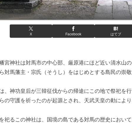
X
Facebook
はてブ
幡宮神社は対馬市の中心部、厳原港にほど近い清水山の
ら対馬藩主・宗氏（そうし）をはじめとする島民の崇敬
は、神功皇后が三韓征伐からの帰途にこの地で祭祀を行
らの守護を祈ったのが起源とされ、天武天皇の勅により
を祀るこの神社は、国境の島である対馬の歴史において