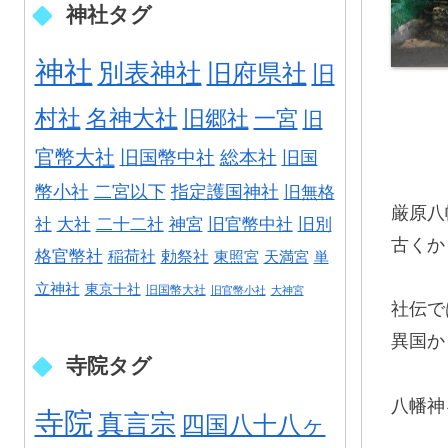
神社タグ
神社
別表神社
旧府県社
旧
村社
名神大社
旧郷社
一宮
旧
官幣大社
旧国幣中社
総本社
旧国
幣小社
二宮以下
指定護国神社
旧無格
厳原八
社
大社
二十二社
神宮
旧官幣中社
旧別
古くか
格官幣社
稲荷社
勅祭社
東照宮
天満宮
単
立神社
東京十社
旧国幣大社
旧官幣小社
大神宮
社伝で
異国か
寺院タグ
八幡神
寺院
真言宗
四国八十八ヶ