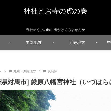
神社とお寺の虎の巻
寺社めぐりの旅に出かけてみませんか
中部地方
近畿地方
中
ム
九州・沖縄地方
長崎県
崎県対馬市] 厳原八幡宮神社（いづは