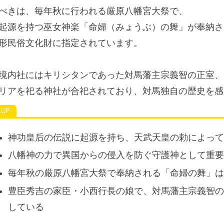
べきは、毎年秋に行われる厳原八幡宮大祭で、
起源を持つ巫女神楽「命婦（みょうぶ）の舞」が奉納さ
形民俗文化財に指定されています。
境内社にはキリシタンであった対馬藩主宗義智の正室、
リアを祀る神社が合祀されており、対馬独自の歴史を感
神功皇后の伝説に起源を持ち、天武天皇の勅によっ
八幡神の力で異国からの侵入を防ぐ守護神として重
毎年秋の厳原八幡宮大祭で奉納される「命婦の舞」
豊臣秀吉の家臣・小西行長の娘で、対馬藩主宗義智
している