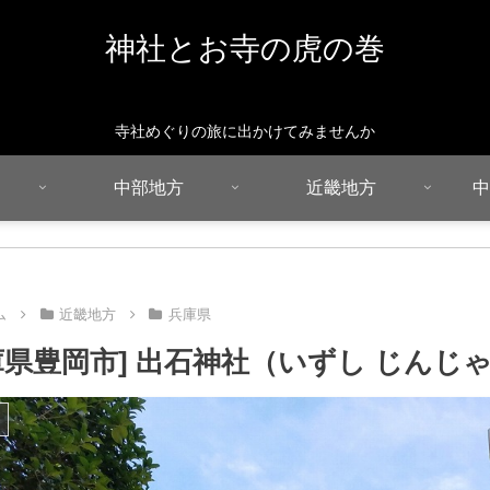
神社とお寺の虎の巻
寺社めぐりの旅に出かけてみませんか
中部地方
近畿地方
中
ム
近畿地方
兵庫県
庫県豊岡市] 出石神社（いずし じんじ