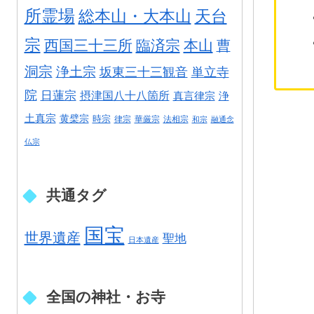
所霊場
総本山・大本山
天台
宗
西国三十三所
臨済宗
本山
曹
洞宗
浄土宗
坂東三十三観音
単立寺
院
日蓮宗
摂津国八十八箇所
真言律宗
浄
土真宗
黄檗宗
時宗
律宗
華厳宗
法相宗
和宗
融通念
仏宗
共通タグ
国宝
世界遺産
聖地
日本遺産
全国の神社・お寺