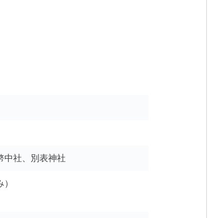
幣中社、別表神社
み）