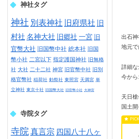
神社タグ
神社
別表神社
旧府県社
旧
村社
名神大社
旧郷社
一宮
旧
出石神
地元で
官幣大社
旧国幣中社
総本社
旧国
幣小社
二宮以下
指定護国神社
旧無格
詳細な
社
大社
二十二社
神宮
旧官幣中社
旧別
今から
格官幣社
稲荷社
勅祭社
東照宮
天満宮
単
立神社
東京十社
旧国幣大社
旧官幣小社
大神宮
天日槍
国土開
寺院タグ
寺院
真言宗
四国八十八ヶ