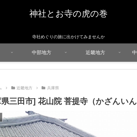
神社とお寺の虎の巻
寺社めぐりの旅に出かけてみませんか
中部地方
近畿地方
中
ム
近畿地方
兵庫県
庫県三田市] 花山院 菩提寺（かざんい