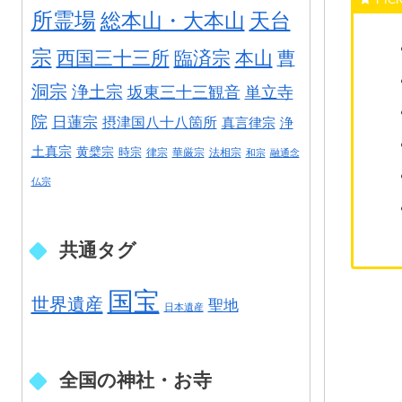
所霊場
総本山・大本山
天台
宗
西国三十三所
臨済宗
本山
曹
洞宗
浄土宗
坂東三十三観音
単立寺
院
日蓮宗
摂津国八十八箇所
真言律宗
浄
土真宗
黄檗宗
時宗
律宗
華厳宗
法相宗
和宗
融通念
仏宗
共通タグ
国宝
世界遺産
聖地
日本遺産
全国の神社・お寺