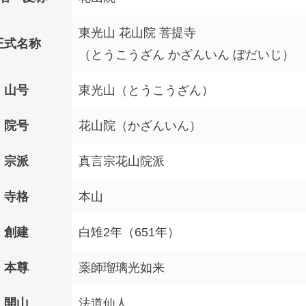
東光山 花山院 菩提寺
正式名称
（とうこうざん かざんいん ぼだいじ）
山号
東光山（とうこうざん）
院号
花山院（かざんいん）
宗派
真言宗花山院派
寺格
本山
創建
白雉2年（651年）
本尊
薬師瑠璃光如来
開山
法道仙人