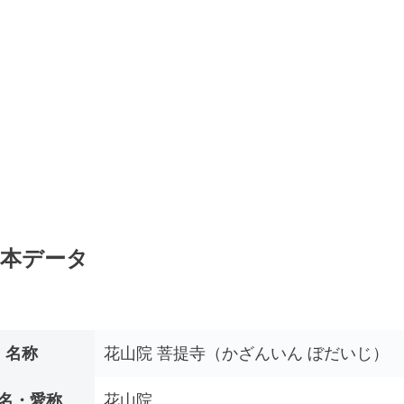
本データ
名称
花山院 菩提寺（かざんいん ぼだいじ）
名・愛称
花山院