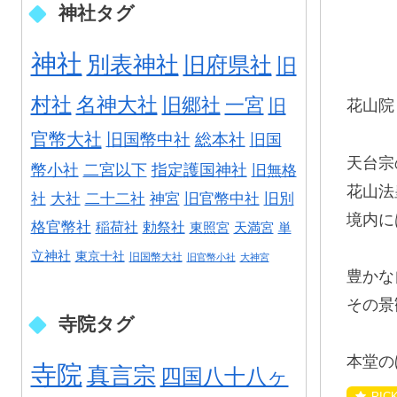
神社タグ
神社
別表神社
旧府県社
旧
村社
名神大社
旧郷社
一宮
旧
花山院
官幣大社
旧国幣中社
総本社
旧国
天台宗
幣小社
二宮以下
指定護国神社
旧無格
花山法
社
大社
二十二社
神宮
旧官幣中社
旧別
境内に
格官幣社
稲荷社
勅祭社
東照宮
天満宮
単
立神社
東京十社
旧国幣大社
旧官幣小社
大神宮
豊かな
その景
寺院タグ
本堂の
寺院
真言宗
四国八十八ヶ