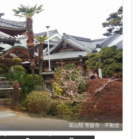
花山院 菩提寺 不動堂