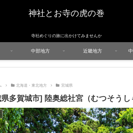
神社とお寺の虎の巻
寺社めぐりの旅に出かけてみませんか
中部地方
近畿地方
中
ム
北海道・東北地方
宮城県
城県多賀城市] 陸奥総社宮（むつそう