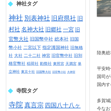
神社タグ
神社
別表神社
旧府県社
旧
村社
名神大社
旧郷社
一宮
旧
官幣大社
旧国幣中社
総本社
旧国
幣小社
二宮以下
指定護国神社
旧無格
陸奥総
社
大社
二十二社
神宮
旧官幣中社
旧別
格官幣社
稲荷社
勅祭社
東照宮
天満宮
単
平安時
立神社
東京十社
旧国幣大社
旧官幣小社
大神宮
国司が
国内す
寺院タグ
多賀城
寺院
真言宗
四国八十八ヶ
今なお