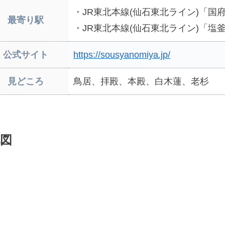
・JR東北本線(仙石東北ライン)「国
最寄り駅
・JR東北本線(仙石東北ライン)「塩
公式サイト
https://sousyanomiya.jp/
見どころ
鳥居、拝殿、本殿、白木蓮、老杉
図