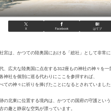
X
Facebook
はてブ
社宮は、かつての陸奥国における「総社」として非常に
代、広大な陸奥国に点在する312座もの神社の神々を
各神社を個別に巡る代わりにここを参拝すれば、
べての神々に祈りを捧げたことになるとされていました
跡の北東に位置する境内は、かつての国府の守護という
古の趣と静寂な空気が漂っています。