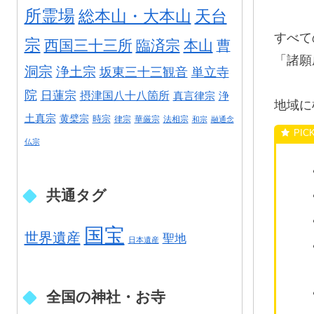
所霊場
総本山・大本山
天台
すべて
宗
西国三十三所
臨済宗
本山
曹
「諸願
洞宗
浄土宗
坂東三十三観音
単立寺
院
日蓮宗
摂津国八十八箇所
真言律宗
浄
地域に
土真宗
黄檗宗
時宗
律宗
華厳宗
法相宗
和宗
融通念
仏宗
共通タグ
国宝
世界遺産
聖地
日本遺産
全国の神社・お寺