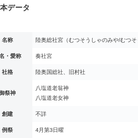
本データ
名称
陸奥総社宮（むつそうしゃのみや/むつそ
名・愛称
奏社宮
社格
陸奥国総社、旧村社
八塩道老翁神
御祭神
八塩道老女神
創建
不詳
例祭
4月第3日曜