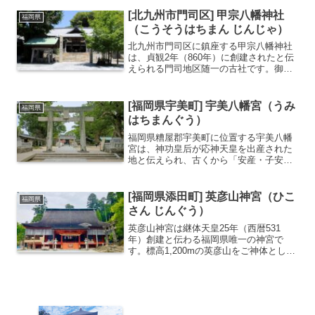
る県指定天然記念物の「将軍藤」です。
これは南北朝時代、大保原合戦で負傷し
[北九州市門司区] 甲宗八幡神社
福岡県
た懐良（かねよし）親...
（こうそうはちまん じんじゃ）
北九州市門司区に鎮座する甲宗八幡神社
は、貞観2年（860年）に創建されたと伝
えられる門司地区随一の古社です。御祭
神として応神天皇を祀り、古くから「門
司の総鎮守」として地域の人々に親しま
れてきました。この神社の特筆すべき点
[福岡県宇美町] 宇美八幡宮（うみ
福岡県
は、源平合戦との深い...
はちまんぐう）
福岡県糟屋郡宇美町に位置する宇美八幡
宮は、神功皇后が応神天皇を出産された
地と伝えられ、古くから「安産・子安の
神」として深い信仰を集めています。境
内に入ると、まず目を引くのが樹齢2000
年を超える巨大な楠（くすのき）の群生
[福岡県添田町] 英彦山神宮（ひこ
福岡県
で、その圧倒的な生命...
さん じんぐう）
英彦山神宮は継体天皇25年（西暦531
年）創建と伝わる福岡県唯一の神宮で
す。標高1,200mの英彦山をご神体とし、
英彦山全域に摂末社が点在しています。
以前は英彦山神社という名称でしたが、
昭和50年6月24日に全国で第三番目の
「神宮」に改称さ...