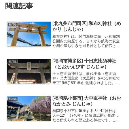
関連記事
[北九州市門司区] 和布刈神社（め
福岡県
かり じんじゃ）
和布刈神社は、関門海峡に面した和布刈
公園内に鎮座する、古くから航海の安全
や潮の満ち引きを司る神として信仰され
てきた神社です。仲哀天皇9年(西暦200
年)に創建されたと伝わり、本州と九州を
結ぶ関門海峡の要衝として非常に古い歴
[福岡市博多区] 十日恵比須神社
福岡県
史があります。毎年...
（とおかえびす じんじゃ）
十日恵比須神社は、事代主命（恵比須
神）と大国主命（大黒神）を祀る神社で
天正19年(1591年)に創建されました。博
多の武内家が香椎宮、筥崎宮への参詣の
帰途に浜辺で恵比須像二体を拾い社を建
てたことが始まりと伝わります。毎年1月
[福岡県小郡市] 大中臣神社（おお
福岡県
8～11日まで開...
なかとみ じんじゃ）
福岡県小郡市に鎮座する大中臣神社は、
天平12年（740年）に藤原広嗣が創建し
たと伝えられる歴史ある神社です。この
神社の象徴となっているのが、境内にあ