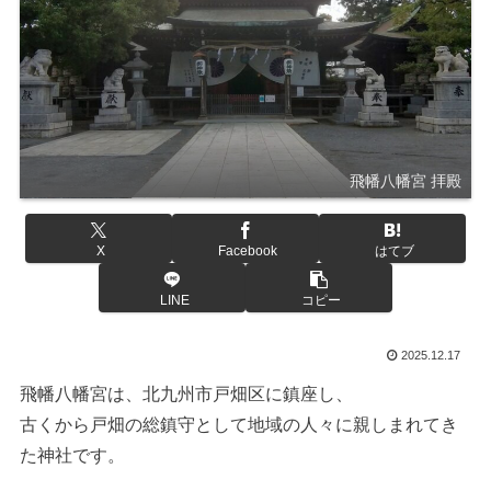
飛幡八幡宮 拝殿
X
Facebook
はてブ
LINE
コピー
2025.12.17
飛幡八幡宮は、北九州市戸畑区に鎮座し、
古くから戸畑の総鎮守として地域の人々に親しまれてき
た神社です。