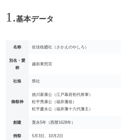
基本データ
名称
佐佳枝廼社（さかえのやしろ）
別名・愛
越前東照宮
称
社格
県社
徳川家康公（江戸幕府初代将軍）
御祭神
松平秀康公（福井藩祖）
松平慶永公（福井藩十六代藩主）
創建
寛永5年（西暦1628年）
例祭
5月3日、10月2日