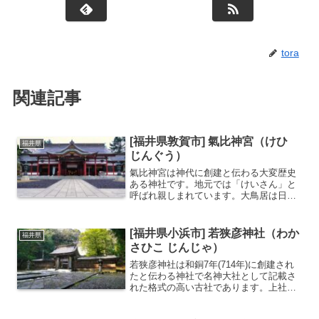
tora
関連記事
[福井県敦賀市] 氣比神宮（けひ
福井県
じんぐう）
氣比神宮は神代に創建と伝わる大変歴史
ある神社です。地元では「けいさん」と
呼ばれ親しまれています。大鳥居は日本
三大鳥居のひとつに数えられ、重要文化
財に指定されています。飲むと長生きで
きるとされる「長命水」が有名です。越
[福井県小浜市] 若狭彦神社（わか
福井県
前国の一宮神社明治28年...
さひこ じんじゃ）
若狭彦神社は和銅7年(714年)に創建され
たと伝わる神社で名神大社として記載さ
れた格式の高い古社であります。上社と
下社に分かれていて若狭彦神社が上社、
若狭姫神社が下社となっています。若狭