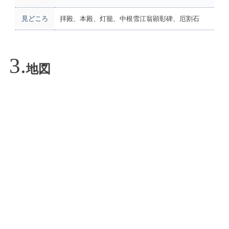
見どころ
拝殿、本殿、灯籠、中根雪江翁顕彰碑、厄割石
地図