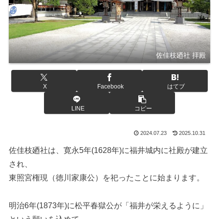
佐佳枝廼社 拝殿
X
Facebook
はてブ
LINE
コピー
2024.07.23
2025.10.31
佐佳枝廼社は、寛永5年(1628年)に福井城内に社殿が建立
され、
東照宮権現（徳川家康公）を祀ったことに始まります。
明治6年(1873年)に松平春獄公が「福井が栄えるように」