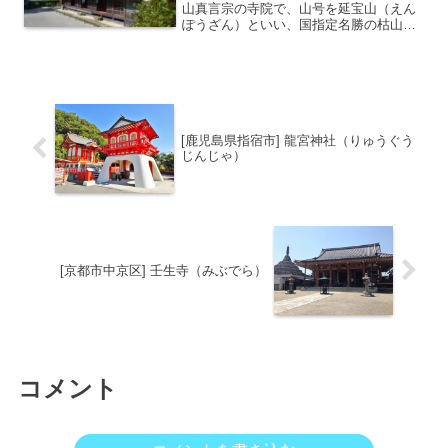
山真言宗の寺院で、山号を延宝山（えん
ぽうざん）といい、国指定名勝の枯山水
庭園で知られています。前身は天台宗の
極楽寺で、室町時代の応安年間（1368〜
1374年）、安芸国円明寺の覚応法印がこ
の地を訪れ、真言...
[鹿児島県指宿市] 龍宮神社（りゅうぐう
じんじゃ）
[京都市中京区] 壬生寺（みぶでら）
コメント