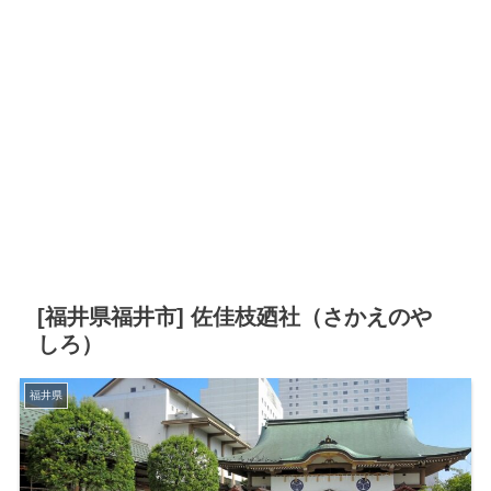
[福井県福井市] 佐佳枝廼社（さかえのや
しろ）
福井県