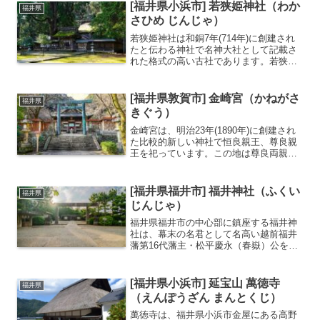
彦神社は畳・敷物業の神として知られ、
[福井県小浜市] 若狭姫神社（わか
福井県
インテリア関係の信...
さひめ じんじゃ）
若狭姫神社は和銅7年(714年)に創建され
たと伝わる神社で名神大社として記載さ
れた格式の高い古社であります。若狭彦
神社の下社が若狭姫神社となっていま
す。（若狭彦神社が上社です）若狭姫神
社は安産・育児にご利益があるとされま
[福井県敦賀市] 金崎宮（かねがさ
福井県
す。上社、下社ともに...
きぐう）
金崎宮は、明治23年(1890年)に創建され
た比較的新しい神社で恒良親王、尊良親
王を祀っています。この地は尊良両親王
を守護した新田義貞が足利軍と戦った古
戦場にあり、戦国時代には朝倉・浅井軍
vs 信長・秀吉・家康の戦いの場にもなっ
[福井県福井市] 福井神社（ふくい
福井県
ています。...
じんじゃ）
福井県福井市の中心部に鎮座する福井神
社は、幕末の名君として名高い越前福井
藩第16代藩主・松平慶永（春嶽）公を主
祭神として祀る神社です。明治時代に創
建された比較的新しい神社でありなが
ら、福井の復興と発展を象徴する特別な
[福井県小浜市] 延宝山 萬徳寺
福井県
存在として市民に親しまれ...
（えんぽうざん まんとくじ）
萬徳寺は、福井県小浜市金屋にある高野