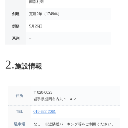
南部利敬
創建
寛延2年（1749年）
例祭
5月26日
系列
–
施設情報
〒020-0023
住所
岩手県盛岡市内丸１−４２
TEL
019-622-2061
駐車場
なし ※近隣近パーキング等をご利用ください。