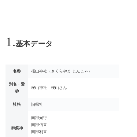
基本データ
名称
桜山神社（さくらやま じんじゃ）
別名・愛
桜山神社、桜山さん
称
社格
旧県社
南部光行
南部信直
御祭神
南部利直