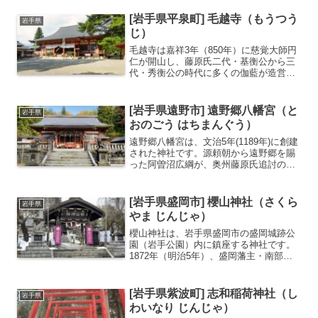
[岩手県平泉町] 毛越寺（もうつう
岩手県
じ）
毛越寺は嘉祥3年（850年）に慈覚大師円
仁が開山し、藤原氏二代・基衡公から三
代・秀衡公の時代に多くの伽藍が造営さ
れました。その後度重なる災禍により多
くが焼失してしまいましたが、現在大泉
が池を中心とする「浄土庭園」はほぼ完
[岩手県遠野市] 遠野郷八幡宮（と
岩手県
全な状態で保存されて...
おのごう はちまんぐう）
遠野郷八幡宮は、文治5年(1189年)に創建
された神社です。源頼朝から遠野郷を賜
った阿曽沼広綱が、奥州藤原氏追討の従
軍功績により遠野郷の統治を始め松崎村
駒木に舘を築いたことが始まりとされて
います。９月に開催される例大祭や、
[岩手県盛岡市] 櫻山神社（さくら
岩手県
「日本のふるさと遠...
やま じんじゃ）
櫻山神社は、岩手県盛岡市の盛岡城跡公
園（岩手公園）内に鎮座する神社です。
1872年（明治5年）、盛岡藩主・南部氏
を祀るために創建されました。御祭神は
南部家初代の南部光行公をはじめとする
歴代藩主で、藩祖の霊を慰めるととも
[岩手県紫波町] 志和稲荷神社（し
岩手県
に、地域の守護神として...
わいなり じんじゃ）