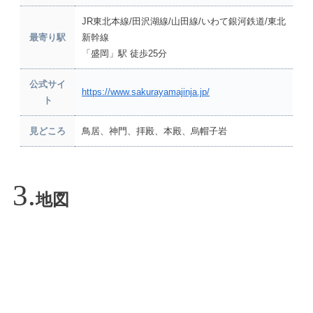
JR東北本線/田沢湖線/山田線/いわて銀河鉄道/東北
最寄り駅
新幹線
「盛岡」駅 徒歩25分
公式サイ
https://www.sakurayamajinja.jp/
ト
見どころ
鳥居、神門、拝殿、本殿、烏帽子岩
地図