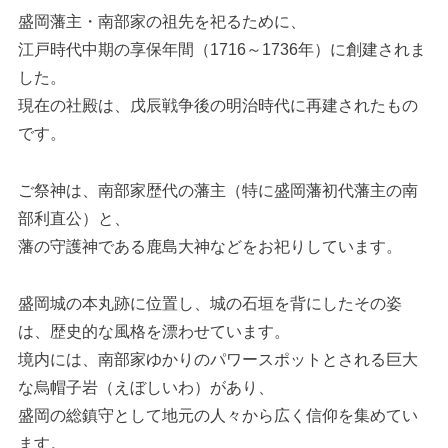
盛岡藩主・南部家の祖先を祀るために、
江戸時代中期の享保年間（1716～1736年）に創建されま
した。
現在の社殿は、戊辰戦争後の明治時代に再建されたもの
です。
ご祭神は、南部家歴代の藩主（特に盛岡藩初代藩主の南
部利直公）と、
藩の守護神である鹿島大神などをお祀りしています。
盛岡城の本丸跡に位置し、城の石垣を背にしたその姿
は、歴史的な風格を漂わせています。
境内には、南部家ゆかりのパワースポットとされる巨大
な烏帽子岩（えぼしいわ）があり、
盛岡の総鎮守として地元の人々から広く信仰を集めてい
ます。