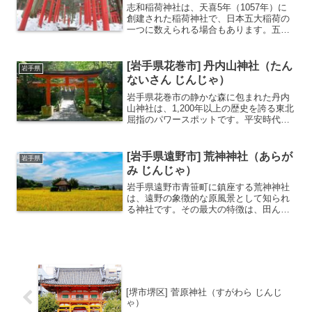
志和稲荷神社は、天喜5年（1057年）に
創建された稲荷神社で、日本五大稲荷の
一つに数えられる場合もあります。五穀
豊穣、大漁、交通安全の守り神として崇
敬を集め、地元では、志和のおいなりさ
んと呼ばれ親しまれています。日本五大
[岩手県花巻市] 丹内山神社（たん
岩手県
稲荷の一つに数えられ...
ないさん じんじゃ）
岩手県花巻市の静かな森に包まれた丹内
山神社は、1,200年以上の歴史を誇る東北
屈指のパワースポットです。平安時代、
弘法大師の弟子である日代上人によって
創建されたと伝えられ、古くから修験道
の霊場として崇められてきました。なか
[岩手県遠野市] 荒神神社（あらが
岩手県
でも目を引くのは、...
み じんじゃ）
岩手県遠野市青笹町に鎮座する荒神神社
は、遠野の象徴的な原風景として知られ
る神社です。その最大の特徴は、田んぼ
の真ん中に茅葺き屋根の小さな社殿がぽ
つんと佇む光景にあります。御神体は権
現様（獅子頭）で、隣の地域の権現様と
喧嘩をして片耳を食いちぎ...
[堺市堺区] 菅原神社（すがわら じんじ
ゃ）