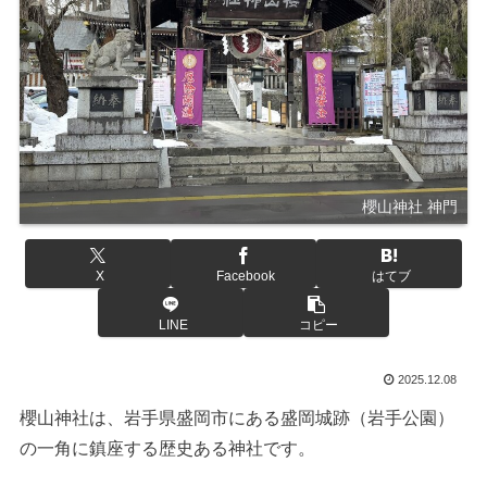
櫻山神社 神門
X
Facebook
はてブ
LINE
コピー
2025.12.08
櫻山神社は、岩手県盛岡市にある盛岡城跡（岩手公園）
の一角に鎮座する歴史ある神社です。