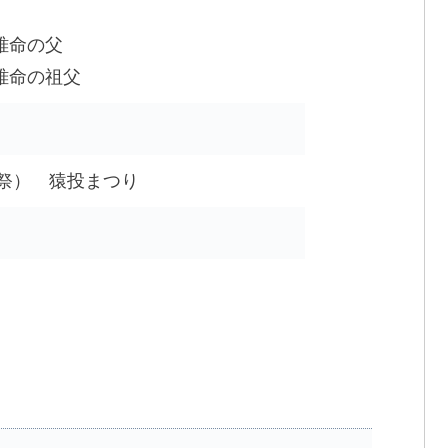
碓命の父
碓命の祖父
楽祭） 猿投まつり