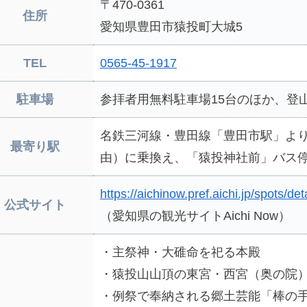
〒470-0361
住所
愛知県豊田市猿投町大城5
TEL
0565-45-1917
駐車場
参拝者用無料駐車場15台のほか、登山
名鉄三河線・豊田線「豊田市駅」よ
最寄り駅
由）に乗換え、「猿投神社前」バス
https://aichinow.pref.aichi.jp/spots/det
公式サイト
（愛知県の観光サイトAichi Now）
・主祭神・大碓命を祀る本殿
・猿投山山頂の東宮・西宮（奥の院
・例祭で奉納される郷土芸能「棒の