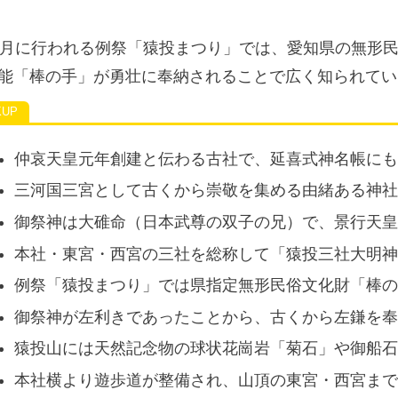
0月に行われる例祭「猿投まつり」では、愛知県の無形
能「棒の手」が勇壮に奉納されることで広く知られてい
仲哀天皇元年創建と伝わる古社で、延喜式神名帳に
三河国三宮として古くから崇敬を集める由緒ある神
御祭神は大碓命（日本武尊の双子の兄）で、景行天
本社・東宮・西宮の三社を総称して「猿投三社大明
例祭「猿投まつり」では県指定無形民俗文化財「棒
御祭神が左利きであったことから、古くから左鎌を
猿投山には天然記念物の球状花崗岩「菊石」や御船
本社横より遊歩道が整備され、山頂の東宮・西宮ま