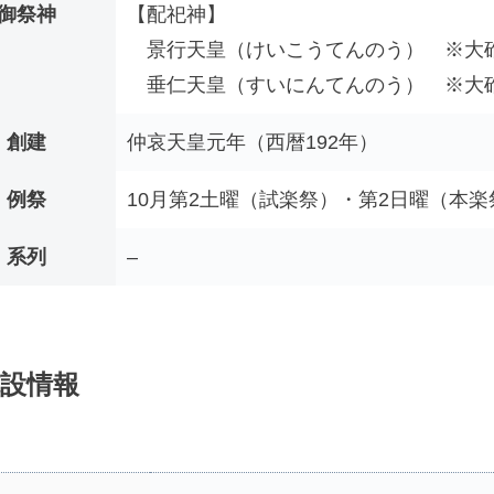
御祭神
【配祀神】
景行天皇（けいこうてんのう） ※大
垂仁天皇（すいにんてんのう） ※大
創建
仲哀天皇元年（西暦192年）
例祭
10月第2土曜（試楽祭）・第2日曜（本
系列
–
設情報