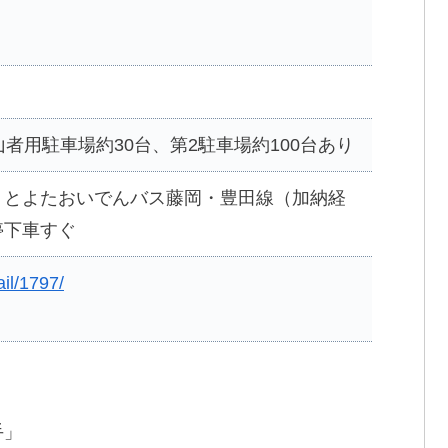
者用駐車場約30台、第2駐車場約100台あり
りとよたおいでんバス藤岡・豊田線（加納経
停下車すぐ
ail/1797/
）
手」