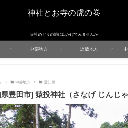
神社とお寺の虎の巻
寺社めぐりの旅に出かけてみませんか
中部地方
近畿地方
中
ム
中部地方
愛知県
知県豊田市] 猿投神社（さなげ じんじ