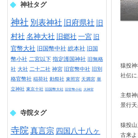
神社タグ
神社
別表神社
旧府県社
旧
村社
名神大社
旧郷社
一宮
旧
官幣大社
旧国幣中社
総本社
旧国
幣小社
二宮以下
指定護国神社
旧無格
猿投神
社
大社
二十二社
神宮
旧官幣中社
旧別
社伝に
格官幣社
稲荷社
勅祭社
東照宮
天満宮
単
立神社
東京十社
旧国幣大社
旧官幣小社
大神宮
主祭神
景行天
寺院タグ
猿投山
寺院
真言宗
四国八十八ヶ
古来よ