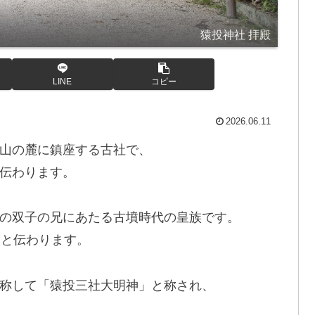
猿投神社 拝殿
LINE
コピー
2026.06.11
山の麓に鎮座する古社で、
伝わります。
の双子の兄にあたる古墳時代の皇族です。
たと伝わります。
称して「猿投三社大明神」と称され、