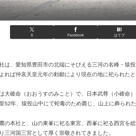
X
Facebook
はてブ
社は、愛知県豊田市の北端にそびえる三河の名峰・猿投
よれば仲哀天皇元年の勅願により現在の地に祀られたと
は大碓命（おおうすのみこと）で、日本武尊（小碓命）
皇52年、猿投山中にて蛇毒のため薨じ、山上に葬られ
麓の本社と、山の東峯に祀る東宮、西峯に祀る西宮を総
り三河国三宮として厚く崇敬されてきました。