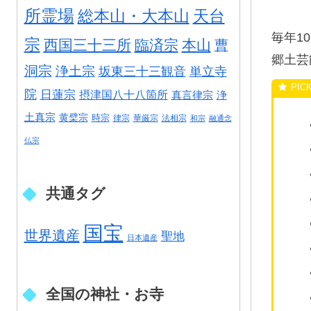
所霊場
総本山・大本山
天台
毎年1
宗
西国三十三所
臨済宗
本山
曹
郷土芸
洞宗
浄土宗
坂東三十三観音
単立寺
院
日蓮宗
摂津国八十八箇所
真言律宗
浄
土真宗
黄檗宗
時宗
律宗
華厳宗
法相宗
和宗
融通念
仏宗
共通タグ
国宝
世界遺産
聖地
日本遺産
全国の神社・お寺