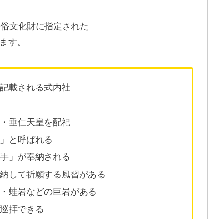
民俗文化財に指定された
ます。
も記載される式内社
社
皇・垂仁天皇を配祀
神」と呼ばれる
の手」が奉納される
奉納して祈願する風習がある
石・蛙岩などの巨岩がある
で巡拝できる