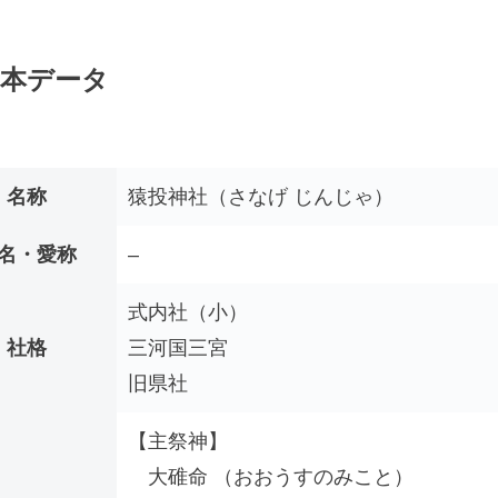
本データ
名称
猿投神社（さなげ じんじゃ）
名・愛称
–
式内社（小）
社格
三河国三宮
旧県社
【主祭神】
大碓命 （おおうすのみこと）