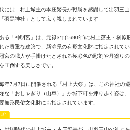
代には、村上城主の本庄繁長が戦勝を感謝して出羽三山
「羽黒神社」として広く親しまれています。
ある「神明宮」は、元禄3年(1690年)に村上藩主・榊原
れた貴重な建築で、新潟県の有形文化財に指定されてい
照宮の職人が手掛けたとされる極彩色の彫刻や丹塗りの
を圧倒する美しさです。
毎年7月7日に開催される「村上大祭」は、この神社の
爛な「おしゃぎり（山車）」が城下町を練り歩く姿は、
要無形民俗文化財にも指定されています。
戦国時代の村上城主・本庄繁長が、出羽三山の神々