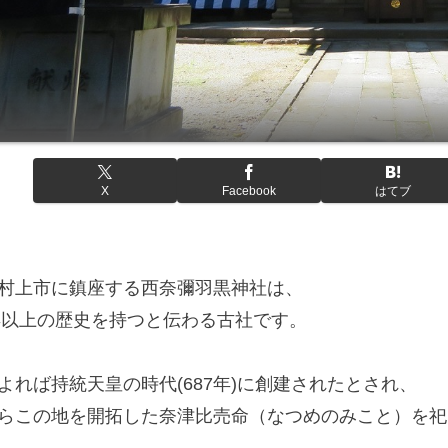
X
Facebook
はてブ
村上市に鎮座する西奈彌羽黒神社は、
0年以上の歴史を持つと伝わる古社です。
よれば持統天皇の時代(687年)に創建されたとされ、
らこの地を開拓した奈津比売命（なつめのみこと）を祀