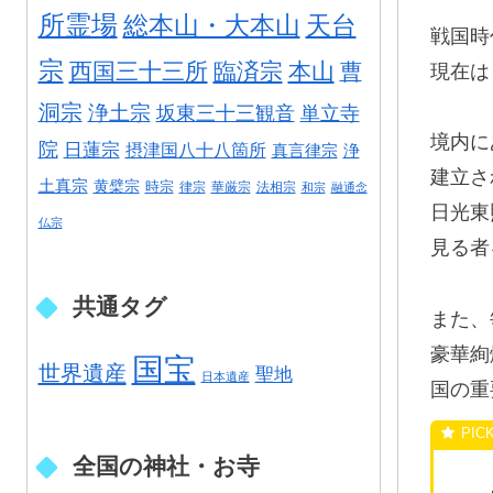
所霊場
総本山・大本山
天台
戦国時
宗
西国三十三所
臨済宗
本山
曹
現在は
洞宗
浄土宗
坂東三十三観音
単立寺
境内に
院
日蓮宗
摂津国八十八箇所
真言律宗
浄
建立さ
土真宗
黄檗宗
時宗
律宗
華厳宗
法相宗
和宗
融通念
日光東
仏宗
見る者
共通タグ
また、
豪華絢
国宝
世界遺産
聖地
日本遺産
国の重
全国の神社・お寺