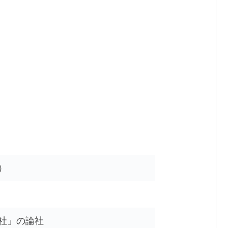
）
社」の論社