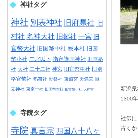
神社タグ
神社
別表神社
旧府県社
旧
村社
名神大社
旧郷社
一宮
旧
官幣大社
旧国幣中社
総本社
旧国
幣小社
二宮以下
指定護国神社
旧無格
社
大社
二十二社
神宮
旧官幣中社
旧別
格官幣社
稲荷社
勅祭社
東照宮
天満宮
単
新潟県
立神社
東京十社
旧国幣大社
旧官幣小社
大神宮
130
寺院タグ
社伝に
寺院
古くか
真言宗
四国八十八ヶ