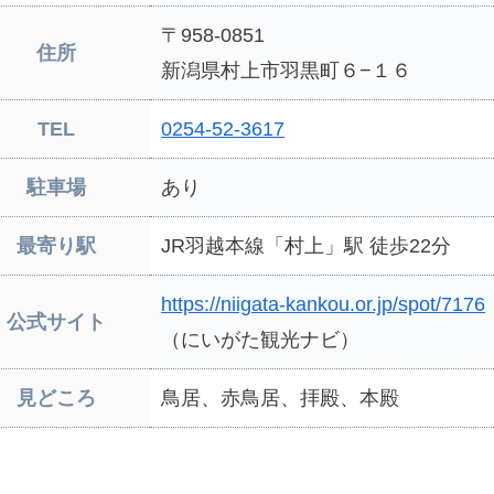
〒958-0851
住所
新潟県村上市羽黒町６−１６
TEL
0254-52-3617
駐車場
あり
最寄り駅
JR羽越本線「村上」駅 徒歩22分
https://niigata-kankou.or.jp/spot/7176
公式サイト
（にいがた観光ナビ）
見どころ
鳥居、赤鳥居、拝殿、本殿