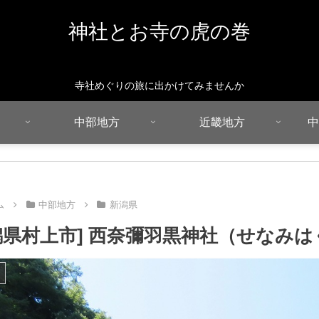
神社とお寺の虎の巻
寺社めぐりの旅に出かけてみませんか
中部地方
近畿地方
中
ム
中部地方
新潟県
潟県村上市] 西奈彌羽黒神社（せなみは