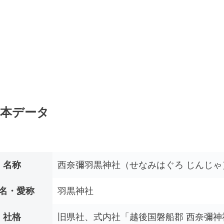
本データ
名称
西奈彌羽黒神社（せなみはぐろ じんじゃ
名・愛称
羽黒神社
社格
旧県社、式内社「越後国磐船郡 西奈彌神