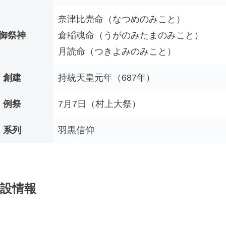
奈津比売命（なつめのみこと）
御祭神
倉稲魂命（うがのみたまのみこと）
月読命（つきよみのみこと）
創建
持統天皇元年（687年）
例祭
7月7日（村上大祭）
系列
羽黒信仰
設情報