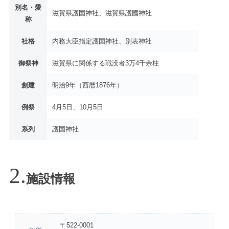
別名・愛
滋賀県護国神社、滋賀県護國神社
称
社格
内務大臣指定護国神社、別表神社
御祭神
滋賀県に関係する戦没者3万4千余柱
創建
明治9年（西暦1876年）
例祭
4月5日、10月5日
系列
護国神社
施設情報
〒522-0001