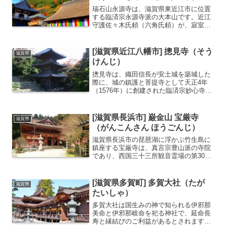
瑞石山永源寺は、滋賀県東近江市に位置
する臨済宗永源寺派の大本山です。近江
守護佐々木氏頼（六角氏頼）が、寂室元
光禅師を開山として創建しました。鈴鹿
山脈の豊かな自然に囲まれた美しい場所
にあり、特に紅葉の名所として知られて
[滋賀県近江八幡市] 摠見寺（そう
滋賀県
います。秋には多くの参拝...
けんじ）
摠見寺は、織田信長が安土城を築城した
際に、城の鎮護と菩提寺として天正4年
（1576年）に創建された臨済宗妙心寺派
の寺院です。安土城址（あづちじょう
し）にあり、信長が天下統一を夢見た壮
大な城の面影を今に伝えています。信長
[滋賀県長浜市] 巌金山 宝厳寺
滋賀県
の死後、寺も一時衰退し...
（がんこんさん ほうごんじ）
滋賀県長浜市の琵琶湖に浮かぶ竹生島に
鎮座する宝厳寺は、真言宗豊山派の寺院
であり、西国三十三所観音霊場の第30番
札所です。神亀元年（724年）に聖武天
皇の勅願を受けた行基によって開創され
たと伝えられ、古くから「神の棲む島」
[滋賀県多賀町] 多賀大社（たが
滋賀県
として信仰を集めてき...
たいしゃ）
多賀大社は国生みの神で知られる伊邪那
美命と伊邪那岐命を祀る神社で、延命長
寿と縁結びのご利益があるとされます。