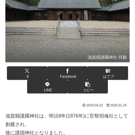
滋賀縣護國神社 拝殿
X
Facebook
はてブ
LINE
コピー
2024.04.22
2026.01.24
滋賀縣護國神社は、明治9年(1876年)に官祭招魂社として
創建され、
後に護国神社となりました。