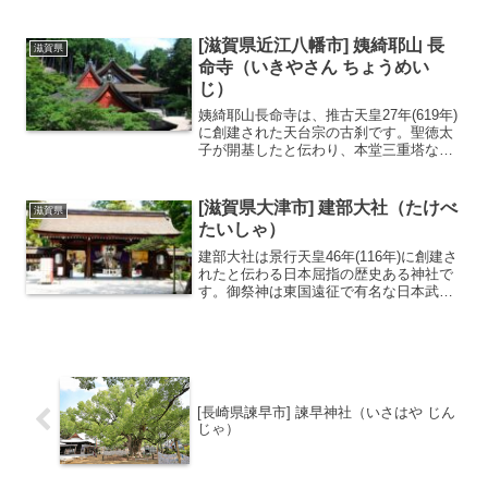
伊勢神宮の主祭神はこの二神から生まれ
た天照大神が祀られるため、古くから
「お伊勢参らばお多賀へ参れ、お伊勢お
[滋賀県近江八幡市] 姨綺耶山 長
滋賀県
多賀の子でござる」と歌われ...
命寺（いきやさん ちょうめい
じ）
姨綺耶山長命寺は、推古天皇27年(619年)
に創建された天台宗の古刹です。聖徳太
子が開基したと伝わり、本堂三重塔など
重文の建つ境内からは琵琶湖を一望する
ことができます。西国三十三所の第31番
札所にもなっています。西国三十三所の
[滋賀県大津市] 建部大社（たけべ
滋賀県
第31番札所聖...
たいしゃ）
建部大社は景行天皇46年(116年)に創建さ
れたと伝わる日本屈指の歴史ある神社で
す。御祭神は東国遠征で有名な日本武尊
を祀り、遠征で功労のあった家臣も祀ら
れています。また、源頼朝が伊豆に流さ
れる途中に建部大社に立ち寄って源氏再
興の祈願をしたと...
[長崎県諫早市] 諫早神社（いさはや じん
じゃ）