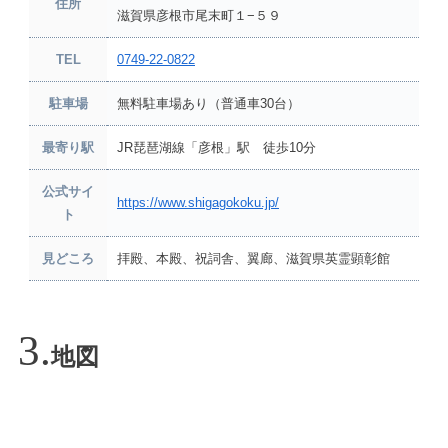
住所
滋賀県彦根市尾末町１−５９
TEL
0749-22-0822
駐車場
無料駐車場あり（普通車30台）
最寄り駅
JR琵琶湖線「彦根」駅 徒歩10分
公式サイ
https://www.shigagokoku.jp/
ト
見どころ
拝殿、本殿、祝詞舎、翼廊、滋賀県英霊顕彰館
地図