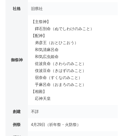
社格
旧県社
【主祭神】
鐸石別命（ぬでしわけのみこと）
【配神】
弟彦王（おとひこおう）
和気清麻呂命
和気広虫姫命
御祭神
佐波良命（さわらのみこと）
伎波豆命（きはずのみこと）
宿奈命（すくなのみこと）
乎麻呂命（おまろのみこと）
【相殿】
応神天皇
創建
不詳
例祭
4月29日（祈年祭・火防祭）