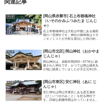
関連記事
[岡山県赤磐市] 石上布都魂神社
岡山県
（いそのかみふつみたま じんじ
ゃ）
石上布都魂神社は大松山中腹にある備前
国の一宮神社です。神社の御神体はスサ
ノオノミコトが大蛇を退治した時の剣
「十握剣」とされます。備前国の一宮神
社標高400mの大松山の山頂に本宮がある
パワースポットとして知られる自動販売
[岡山市北区] 岡山神社（おかやま
岡山県
機でお守りを授かれる基...
じんじゃ）
岡山神社は、貞観年間(859～877年)に創
建された神社です。かつては岡山城本丸
の地に鎮座していましたが天正元年(1573
年)に宇喜多直家が岡山城を築く際に現在
の地に遷座しました。江戸時代には藩主
池田家により城内の鎮守として崇敬され
[岡山市東区] 安仁神社（あに じ
岡山県
ました。...
んじゃ）
安仁神社は岡山市東区にある彦五瀬命
（ひこいつせのみこと）を祀る神社で
す。詳細な創建時期は分っていません
が、創建から2600年以上とも伝えられ大