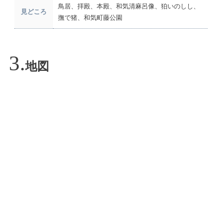
鳥居、拝殿、本殿、和気清麻呂像、狛いのしし、
見どころ
撫で猪、和気町藤公園
地図