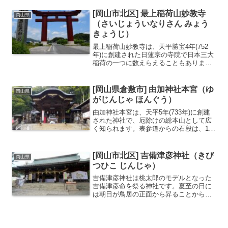
変歴史があります。現在の備前国の一宮
は岡山市北区にある吉備津彦神社です
[岡山市北区] 最上稲荷山妙教寺
岡山県
が、元はこちら安仁神社であり...
（さいじょういなりさん みょう
きょうじ）
最上稲荷山妙教寺は、天平勝宝4年(752
年)に創建された日蓮宗の寺院で日本三大
稲荷の一つに数えらえることもありま
す。岡山県内で唯一明治の廃仏毀釈の被
害を逃れたお寺として知られます。その
ため、お寺でありながら鳥居や、神宮形
[岡山県倉敷市] 由加神社本宮（ゆ
岡山県
式を併せ持つ本殿（霊...
がじんじゃ ほんぐう）
由加神社本宮は、天平5年(733年)に創建
された神社で、厄除けの総本山として広
く知られます。表参道からの石段は、19
段、25段、33段、42段、61段となってい
て厄除けの意味があります。江戸時代に
は由加山と香川県のこんぴらさんの両方
[岡山市北区] 吉備津彦神社（きび
岡山県
を参拝す...
つひこ じんじゃ）
吉備津彦神社は桃太郎のモデルとなった
吉備津彦命を祭る神社です。夏至の日に
は朝日が鳥居の正面から昇ることから
「朝日の宮」とも呼ばれています。備前
国の一宮神社標高175mの吉備の中山の北
東麓に東面して鎮座する吉備の中山は神
が降りる場所としてパワ...