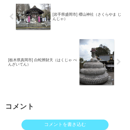
[岩手県盛岡市] 櫻山神社（さくらやま じ
んじゃ）
[栃木県真岡市] 白蛇辨財天（はくじゃ べ
んざいてん）
コメント
コメントを書き込む