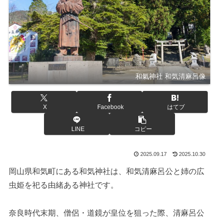
和氣神社 和気清麻呂像
X
Facebook
はてブ
LINE
コピー
2025.09.17
2025.10.30
岡山県和気町にある和気神社は、和気清麻呂公と姉の広
虫姫を祀る由緒ある神社です。
奈良時代末期、僧侶・道鏡が皇位を狙った際、清麻呂公