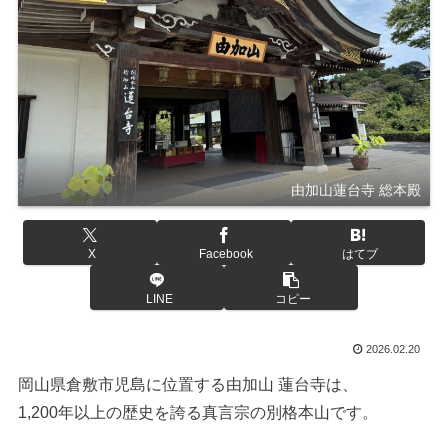
由加山蓮台寺 総本殿
X
Facebook
はてブ
LINE
コピー
2026.02.20
岡山県倉敷市児島に位置する由加山 蓮台寺は、
1,200年以上の歴史を誇る真言宗の別格本山です。