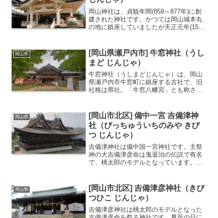
岡山神社は、貞観年間(859～877年)に創
建された神社です。かつては岡山城本丸
の地に鎮座していましたが天正元年(1573
年)に宇喜多直家が岡山城を築く際に現在
の地に遷座しました。江戸時代には藩主
池田家により城内の鎮守として崇敬され
[岡山県瀬戸内市] 牛窓神社（うし
岡山県
ました。...
まど じんじゃ）
牛窓神社（うしまどじんじゃ）は、岡山
県瀬戸内市牛窓町に鎮座する古社で、旧
社格は県社。「牛窓八幡宮」とも称さ
れ、地名「牛窓」の由来となった神社で
す。社伝によれば、平安時代の長和年間
（1012〜1016年）の創建とされますが、
[岡山市北区] 備中一宮 吉備津神
岡山県
境内周辺には大型の...
社（びっちゅういちのみや きび
つ じんじゃ）
吉備津神社は備中国一宮神社です。主祭
神の大吉備津彦命は鬼退治の伝説で有名
で、桃太郎のモデルとなっています。主
祭神は桃太郎のモデルとなっている吉備
津造りと呼ばれる珍しい造りの本殿は必
見本殿は国宝基本データ名称吉備津神社
[岡山市北区] 吉備津彦神社（きび
岡山県
（きびつ じんじゃ）別名...
つひこ じんじゃ）
吉備津彦神社は桃太郎のモデルとなった
吉備津彦命を祭る神社です。夏至の日に