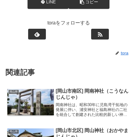
LINE
コピー
toraをフォローする
tora
関連記事
[岡山市南区] 岡南神社（こうなん
岡山県
じんじゃ）
岡南神社は、昭和30年に児島湾干拓地の
発展に伴い、浦安神社と福島神社の二社
を統合して創建された比較的新しい神社
です。最大の特徴は、伊勢神宮より直接
拝受した「天照皇大神」と「豊受大神」
のご分霊を御祭神としてお祀りしている
[岡山市北区] 岡山神社（おかやま
岡山県
点にあります。岡山南郵...
じんじゃ）