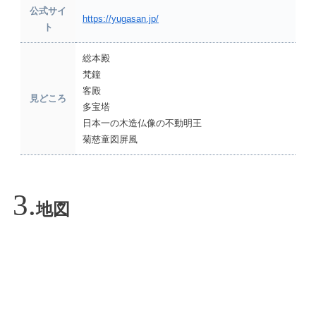
公式サイ
https://yugasan.jp/
ト
総本殿
梵鐘
客殿
見どころ
多宝塔
日本一の木造仏像の不動明王
菊慈童図屏風
地図