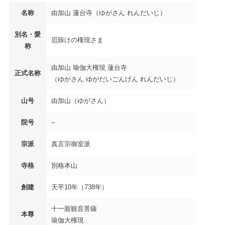
名称
由加山 蓮台寺（ゆがさん れんだいじ）
別名・愛
厄除けの権現さま
称
由加山 瑜伽大権現 蓮台寺
正式名称
（ゆがさん ゆがだいごんげん れんだいじ）
山号
由加山（ゆがさん）
院号
–
宗派
真言宗御室派
寺格
別格本山
創建
天平10年（738年）
十一面観音菩薩
本尊
瑜伽大権現