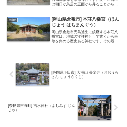
は朝日が鳥居の正面から昇ることから
「朝日の宮」とも呼ばれています。備前
国の一宮神社標高175mの吉備の中山の北
東麓に東面して鎮座する吉備の中山は神
[岡山県倉敷市] 本荘八幡宮（ほん
岡山県
が降りる場所としてパワ...
じょう はちまんぐう）
岡山県倉敷市児島通生に鎮座する本荘八
幡宮は、地域の守護神として古くから崇
敬を集める歴史ある神社です。その最大
の象徴と言えるのが、室町時代の応永21
年（1414年）に建立された石造の鳥居で
あり、岡山県内最古の石造鳥居として国
の重要文化財に指定...
[静岡県下田市] 大浦山 長楽寺（おおうら
さん ちょうらくじ）
[奈良県吉野町] 吉水神社（よしみず じん
じゃ）