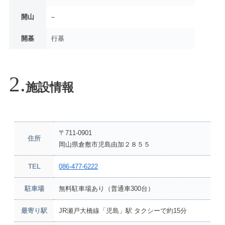
開山
–
開基
行基
施設情報
〒711-0901
住所
岡山県倉敷市児島由加２８５５
TEL
086-477-6222
駐車場
無料駐車場あり（普通車300台）
最寄り駅
JR瀬戸大橋線「児島」駅 タクシーで約15分