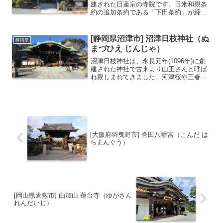
建された日蓮宗の寺院です。日米和親条
約の追加条約である「下田条約」が締結
された場として有名です。境内には多く
アメリカジャスミンが植樹されているこ
とから「ジャスミン寺」とも呼ばれ、毎
[静岡県沼津市] 沼津日枝神社（ぬ
静岡県
年５月中旬～下旬...
まづひえ じんじゃ）
沼津日枝神社は、永長元年(1096年)に創
建された神社で古来より山王さんと呼ば
れ親しまれてきました。河津桜や三春滝
桜、ソメイヨシノなど多くの桜を見るこ
とができる花の名所として有名で、桜の
時期には多くの人が訪れます。桜の神社
として有名沼津のパ...
[大阪府羽曳野市] 誉田八幡宮（こんだ は
ちまんぐう）
[岡山県倉敷市] 由加山 蓮台寺（ゆがさん
れんだいじ）