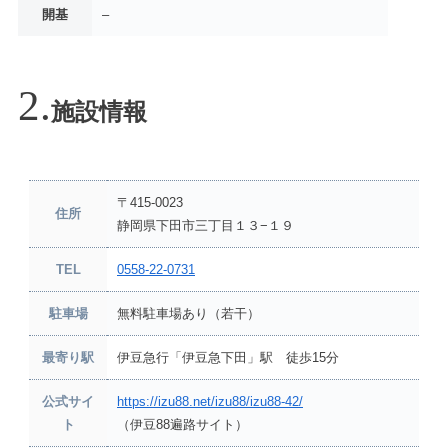
開基
–
施設情報
〒415-0023
住所
静岡県下田市三丁目１３−１９
TEL
0558-22-0731
駐車場
無料駐車場あり（若干）
最寄り駅
伊豆急行「伊豆急下田」駅 徒歩15分
公式サイ
https://izu88.net/izu88/izu88-42/
ト
（伊豆88遍路サイト）