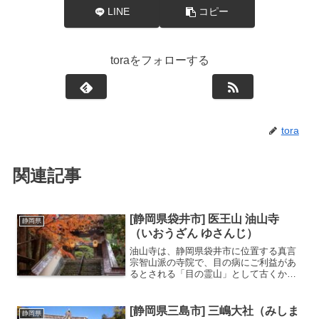
LINE
コピー
toraをフォローする
tora
関連記事
[静岡県袋井市] 医王山 油山寺
静岡県
（いおうざん ゆさんじ）
油山寺は、静岡県袋井市に位置する真言
宗智山派の寺院で、目の病にご利益があ
るとされる「目の霊山」として古くから
信仰を集めています。奈良時代に行基が
開山したと伝えられ、その歴史は非常に
古いです。境内には、国の重要文化財に
[静岡県三島市] 三嶋大社（みしま
静岡県