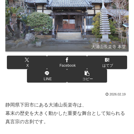
大浦山長楽寺 本堂
X
Facebook
はてブ
LINE
コピー
2026.02.19
静岡県下田市にある大浦山長楽寺は、
幕末の歴史を大きく動かした重要な舞台として知られる
真言宗の古刹です。