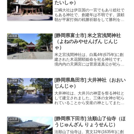
指定されている三重塔や、...
たいしゃ）
三嶋大社は伊豆国の一宮でもあり総社で
もある神社で、創建年は不明です。源頼
朝が平家打倒の戦勝祈願をして勝利を納
めたことから多くの武士の信仰を集めま
した初詣スポットとして多くの参拝者が
訪れることで有名です。源頼朝ゆかりの
[静岡県富士市] 米之宮浅間神社
静岡県
神社本殿は慶応2年（18...
（よねのみやせんげん じんじ
ゃ）
米之宮浅間神社は、白鳳4年(675年)に創
建された木花開耶姫命を祀る神社です。
境内内の天満宮には菅原道真公が祀られ
ていることから合格祈願の参拝者が多く
訪れます。隣接する米の宮公園を含めソ
メイヨシノが多数あり春にはみごとな桜
[静岡県島田市] 大井神社（おおい
静岡県
を見ることができま...
じんじゃ）
大井神社は、大井川の神霊を祭る神社と
して建立されました。三体の女神が祀ら
れていることから安産の神としてまた、
東海道沿いにあることから旅の安全の信
仰が篤いです。日本三大奇祭のひとつに
数えられる、島田大祭（帯祭り）が有名
[静岡県下田市] 法順山了仙寺（ほ
静岡県
です。帯祭りは３年に１度...
うじゅんざん りょうせんじ）
法順山了仙寺は、寛文12年(1635年)に創