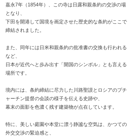
嘉永7年（1854年）、この寺は日露和親条約の交渉の場
となり、
下田を開港して国境を画定させた歴史的な条約がここで
締結されました。
また、同年には日米和親条約の批准書の交換も行われる
など、
日本が近代へと歩み出す「開国のシンボル」とも言える
場所です。
境内には、条約締結に尽力した川路聖謨とロシアのプチ
ャーチン提督の会談の様子を伝える史跡や、
幕末の面影を色濃く残す建築物が点在しています。
特に、美しい庭園や本堂に漂う静謐な空気は、かつての
外交交渉の緊迫感と、