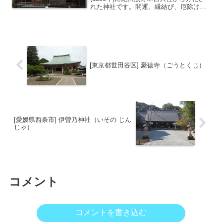
れた神社です。開運、縁結び、厄除けに
ご利益があるとされ、地元では「おくま
んさま」として親しまれており、主祭神
は熊野大神です。境内には、金運アップ
のパワースポット「...
[東京都世田谷区] 豪徳寺（ごうとくじ）
[愛媛県西条市] 伊曽乃神社（いその じん
じゃ）
コメント
コメントを書き込む