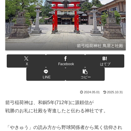
箭弓稲荷神社 鳥居と社殿
X
Facebook
はてブ
LINE
コピー
2024.05.01
2025.10.31
箭弓稲荷神は、和銅5年(712年)に源頼信が
戦勝のお礼に社殿を寄進したと伝わる神社です。
「やきゅう」の読み方から野球関係者から篤く信仰され