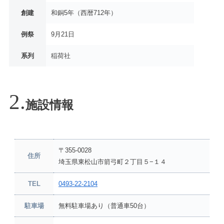
創建
和銅5年（西暦712年）
例祭
9月21日
系列
稲荷社
施設情報
〒355-0028
住所
埼玉県東松山市箭弓町２丁目５−１４
TEL
0493-22-2104
駐車場
無料駐車場あり（普通車50台）