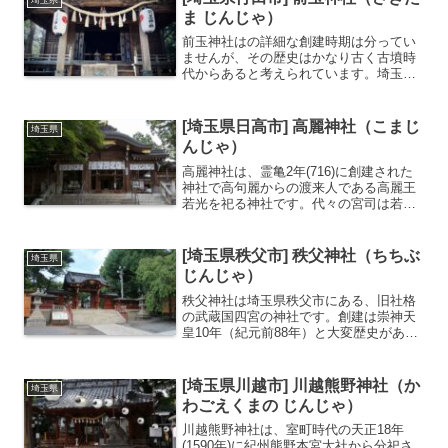
埼玉県
除・安産・合格祈願...
ま じんじゃ）
前玉神社はの詳細な創建時期は分ってい
ませんが、その歴史はかなり古く古墳時
代からあると考えられています。埼玉古
墳群内にあり、社殿も浅間塚古墳の上に
鎮座しています。ご祭神の前玉比売神(さ
きたまひめのみこと)と前玉彦命(さきた
[埼玉県日高市] 高麗神社（こまじ
埼玉県
まひこのみこと)は、...
んじゃ）
高麗神社は、霊亀2年(716)に創建された
神社で高句麗からの渡来人である高麗王
若光を祀る神社です。代々の宮司は若光
の子孫が務めています。高麗神社へ参拝
後に総理大臣になった政治家が６人もい
ることから、出世明神とも呼ばれます。
[埼玉県秩父市] 秩父神社（ちちぶ
埼玉県
高句麗からの渡来人...
じんじゃ）
秩父神社は埼玉県秩父市にある、旧社格
の武蔵国四宮の神社です。創建は崇神天
皇10年（紀元前88年）と大変歴史があり
ます。三峯神社、宝登山神社とともに秩
父三社の一社に数えられます。例祭の
「秩父夜祭」はユネスコ無形文化遺産に
[埼玉県川越市] 川越熊野神社（か
埼玉県
登録されている祭典とし...
わごえくまの じんじゃ）
川越熊野神社は、室町時代の天正18年
(1590年)に紀州熊野本宮大社から分祀さ