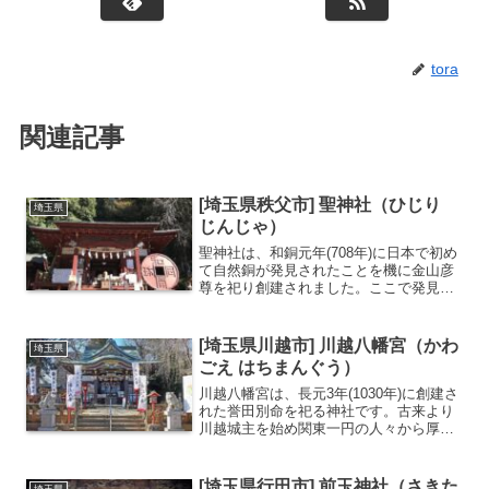
tora
関連記事
[埼玉県秩父市] 聖神社（ひじり
埼玉県
じんじゃ）
聖神社は、和銅元年(708年)に日本で初め
て自然銅が発見されたことを機に金山彦
尊を祀り創建されました。ここで発見さ
れた銅が朝廷に献上されたことで元号が
「和銅」に改元されました。同年に日本
最初の流通貨幣「和同開珎」が発行され
[埼玉県川越市] 川越八幡宮（かわ
埼玉県
ています。地元では...
ごえ はちまんぐう）
川越八幡宮は、長元3年(1030年)に創建さ
れた誉田別命を祀る神社です。古来より
川越城主を始め関東一円の人々から厚く
崇敬されており「開運厄除の神様」とし
て慕われてきました。ご祭神の応神天皇
は、健康と勝負の神様と知られ、「厄
[埼玉県行田市] 前玉神社（さきた