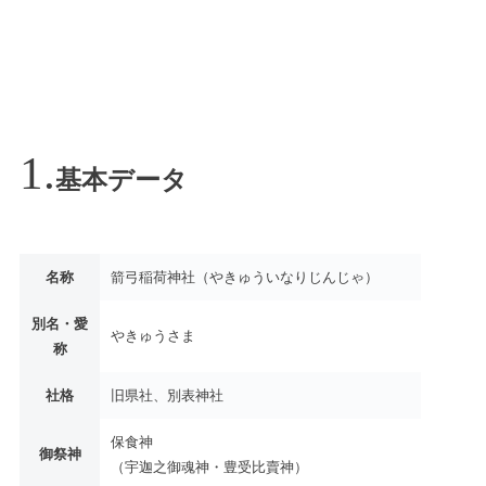
基本データ
名称
箭弓稲荷神社（やきゅういなりじんじゃ）
別名・愛
やきゅうさま
称
社格
旧県社、別表神社
保食神
御祭神
（宇迦之御魂神・豊受比賣神）