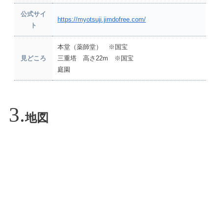
公式サイ
https://myotsuji.jimdofree.com/
ト
本堂（薬師堂） ※国宝
見どころ
三重塔 高さ22m ※国宝
庭園
地図