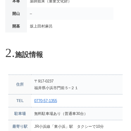
本尊
薬師如来（重要文化財）
開山
–
開基
坂上田村麻呂
施設情報
〒917-0237
住所
福井県小浜市門前５−２１
TEL
0770-57-1355
駐車場
無料駐車場あり（普通車30台）
最寄り駅
JR小浜線「東小浜」駅 タクシーで10分