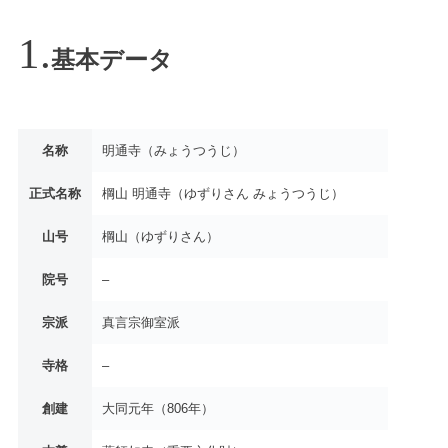
基本データ
名称
明通寺（みょうつうじ）
正式名称
棡山 明通寺（ゆずりさん みょうつうじ）
山号
棡山（ゆずりさん）
院号
–
宗派
真言宗御室派
寺格
–
創建
大同元年（806年）