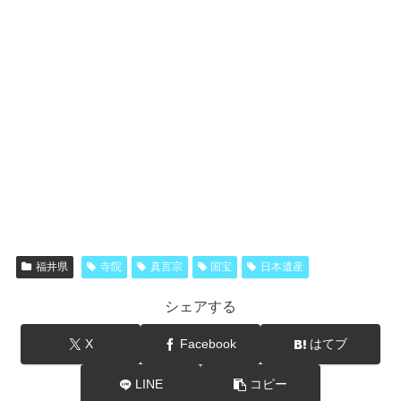
福井県
寺院
真言宗
国宝
日本遺産
シェアする
X
Facebook
はてブ
LINE
コピー