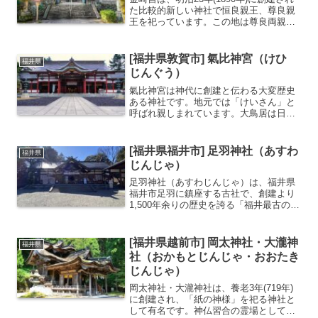
た比較的新しい神社で恒良親王、尊良親
王を祀っています。この地は尊良両親王
を守護した新田義貞が足利軍と戦った古
戦場にあり、戦国時代には朝倉・浅井軍
vs 信長・秀吉・家康の戦いの場にもなっ
[福井県敦賀市] 氣比神宮（けひ
福井県
ています。...
じんぐう）
氣比神宮は神代に創建と伝わる大変歴史
ある神社です。地元では「けいさん」と
呼ばれ親しまれています。大鳥居は日本
三大鳥居のひとつに数えられ、重要文化
財に指定されています。飲むと長生きで
きるとされる「長命水」が有名です。越
[福井県福井市] 足羽神社（あすわ
福井県
前国の一宮神社明治28年...
じんじゃ）
足羽神社（あすわじんじゃ）は、福井県
福井市足羽に鎮座する古社で、創建より
1,500年余りの歴史を誇る「福井最古の神
社」です。「越前の祖神」として、古く
から地域の人々の篤い崇敬を集めてきま
した。御祭神は第26代・継体天皇と坐摩
[福井県越前市] 岡太神社・大瀧神
福井県
神（いかすりのか...
社（おかもとじんじゃ・おおたき
じんじゃ）
岡太神社・大瀧神社は、養老3年(719年)
に創建され、「紙の神様」を祀る神社と
して有名です。神仏習合の霊場として２