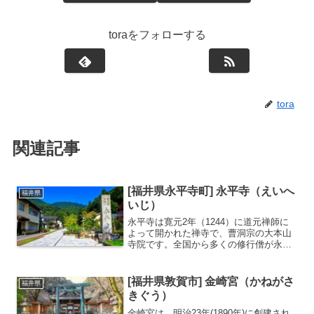
toraをフォローする
tora
関連記事
[福井県永平寺町] 永平寺（えいへ
福井県
いじ）
永平寺は寛元2年（1244）に道元禅師に
よって開かれた禅寺で、曹洞宗の大本山
寺院です。全国から多くの修行僧が永平
寺で修行を行っています。曹洞宗の二大
本山のひとつ（もうひとつは横浜市にあ
る総持寺）境内は約10万坪もの広さを持
[福井県敦賀市] 金崎宮（かねがさ
福井県
つ除夜の鐘と初詣ス...
きぐう）
金崎宮は、明治23年(1890年)に創建され