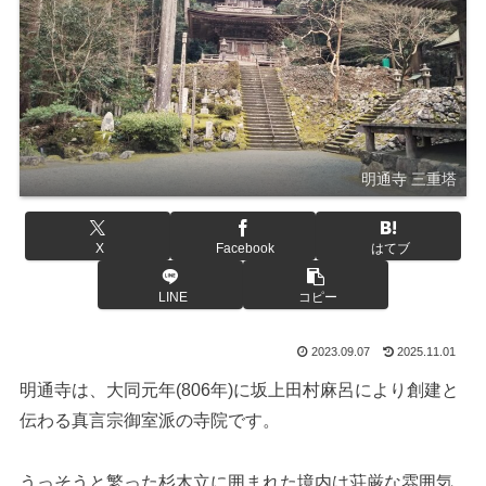
明通寺 三重塔
X
Facebook
はてブ
LINE
コピー
2023.09.07
2025.11.01
明通寺は、大同元年(806年)に坂上田村麻呂により創建と
伝わる真言宗御室派の寺院です。
うっそうと繁った杉木立に囲まれた境内は荘厳な雰囲気