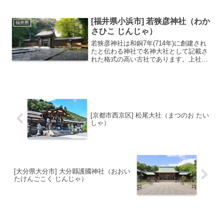
つの神社名が並ぶ珍しい神社です。天保
14年(1843年)に建立された社殿は「日本
一複雑な屋根」を持つと言われていま
[福井県小浜市] 若狭彦神社（わか
福井県
す。「紙の神...
さひこ じんじゃ）
若狭彦神社は和銅7年(714年)に創建され
たと伝わる神社で名神大社として記載さ
れた格式の高い古社であります。上社と
下社に分かれていて若狭彦神社が上社、
若狭姫神社が下社となっています。若狭
彦神社は畳・敷物業の神として知られ、
インテリア関係の信...
[京都市西京区] 松尾大社（まつのお たい
しゃ）
[大分県大分市] 大分縣護國神社（おおい
たけんごこく じんじゃ）