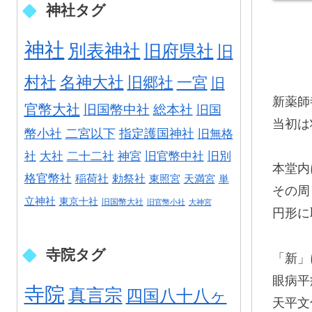
神社タグ
神社
別表神社
旧府県社
旧
村社
名神大社
旧郷社
一宮
旧
新薬師
官幣大社
旧国幣中社
総本社
旧国
当初は
幣小社
二宮以下
指定護国神社
旧無格
社
大社
二十二社
神宮
旧官幣中社
旧別
本堂内
格官幣社
稲荷社
勅祭社
東照宮
天満宮
単
その周
立神社
東京十社
旧国幣大社
旧官幣小社
大神宮
円形に
寺院タグ
「新」
眼病平
寺院
真言宗
四国八十八ヶ
天平文