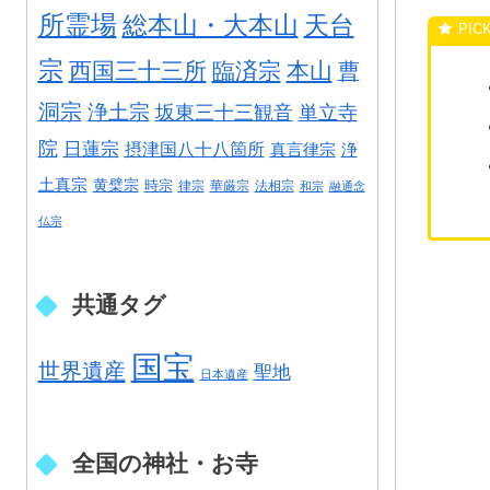
所霊場
総本山・大本山
天台
宗
西国三十三所
臨済宗
本山
曹
洞宗
浄土宗
坂東三十三観音
単立寺
院
日蓮宗
摂津国八十八箇所
真言律宗
浄
土真宗
黄檗宗
時宗
律宗
華厳宗
法相宗
和宗
融通念
仏宗
共通タグ
国宝
世界遺産
聖地
日本遺産
全国の神社・お寺