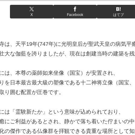
X
Facebook
はてブ
寺は、天平19年(747年)に光明皇后が聖武天皇の病気
壮大な伽藍を誇りましたが、現在は創建当時の建築を残
には、本尊の薬師如来坐像（国宝）が安置され、
りを日本最古最大級の塑像である十二神将立像（国宝、
取り囲む配置が圧巻です。
には「霊験新たか」という意味が込められており、
癒にご利益があるとされ、静かで落ち着いた佇まいの中
化の傑作である仏像群を拝観できる貴重な場所として知