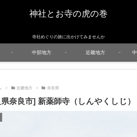
神社とお寺の虎の巻
寺社めぐりの旅に出かけてみませんか
中部地方
近畿地方
中
ム
近畿地方
奈良県
良県奈良市] 新薬師寺（しんやくしじ）