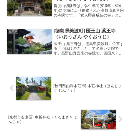
得度山切幡寺は、弘仁年間(810年～824
年)に空海により創建された高野山真言宗
の寺院です。「女人即身成仏の寺」とし
て知られ、七色の光を放つ善女に憧れる
女性からの人気が高いです。標高155mの
切幡山の中腹に位置し、境内からは素晴
[徳島県美波町] 医王山 薬王寺
徳島県
らしい眺望を...
（いおうざん やくおうじ）
医王山 薬王寺は、徳島県美波町に位置す
る「厄除けの寺」として名高い寺院で
す。高野山真言宗の寺院で、四国八十八
ヶ所霊場の第23番札所として、全国から
多くのお遍路さんや参拝者が訪れます。
特に、男女の厄年に多くの方が参拝し、
厄除けの祈願を行います...
[秋田県由利本荘市] 本荘神社（ほんじょ
う じんじゃ）
[京都市右京区] 車折神社（くるまざき じ
んじゃ）