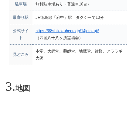
駐車場
無料駐車場あり（普通車10台）
最寄り駅
JR徳島線「府中」駅 タクシーで10分
公式サイ
https://88shikokuhenro.jp/14jorakuji/
ト
（四国八十八ヶ所霊場会）
本堂、大師堂、薬師堂、地蔵堂、鐘楼、アララギ
見どころ
大師
地図