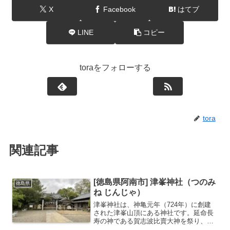
X
Facebook
はてブ
LINE
コピー
toraをフォローする
tora
関連記事
[徳島県阿南市] 津峯神社（つのみ
徳島県
ね じんじゃ）
津峯神社は、神亀元年（724年）に創建
された津峯山頂にある神社です。延命長
寿の神である賀志波比賣大神を祭り、１
日に１人の命を助けてくれると伝わりま