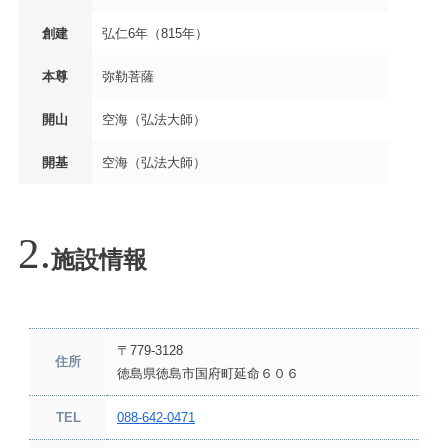
創建
弘仁6年（815年）
本尊
弥勒菩薩
開山
空海（弘法大師）
開基
空海（弘法大師）
施設情報
〒779-3128
住所
徳島県徳島市国府町延命６０６
TEL
088-642-0471