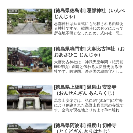
す。境内からは阿波の松島と呼ばれる橘
湾を一望することができ、絶景スポット
[徳島県徳島市] 忌部神社（いんべ
徳島県
としても人気です。山頂...
じんじゃ）
忌部神社は延喜式にも記載される由緒あ
る神社ですが、戦国時代の兵火によって
所在地不明となったため、式内社・忌部
神社の後継社として、明治25年(1892年)
に現在の地に改めて創建されました。歴
史上の武将にも篤く信仰され、源義経が
[徳島県鳴門市] 大麻比古神社（お
徳島県
太刀を、那須与一...
おあさひこ じんじゃ）
大麻比古神社は、神武天皇年間（紀元前
660年頃）創建と伝わる大変歴史ある神
社です。阿波国、淡路国の総鎮守として
古くから信仰を集めています。地元では
「おわさはん」と呼ばれ親しまれていま
す。阿波国の一宮神社境内は大麻山県立
[徳島県上板町] 温泉山 安楽寺
徳島県
自然公園に指定されてい...
（おんせんざん あんらくじ）
温泉山安楽寺は、弘仁6年(815年)に空海
により創建された高野山真言宗の寺院で
す。空海が現在地よりおよそ2km離れた
安楽寺谷に堂宇を建立し薬師如来を刻ん
で本尊としたとしたことが始まりと伝わ
ります。四国八十八箇所霊場の第6番札所
[徳島県阿波市] 得度山 切幡寺
徳島県
になっています...
（とくどざん きりはたじ）