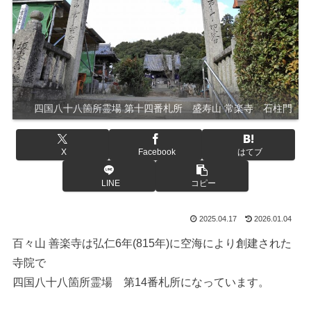
四国八十八箇所霊場 第十四番札所 盛寿山 常楽寺 石柱門
X
Facebook
はてブ
LINE
コピー
2025.04.17
2026.01.04
百々山 善楽寺は弘仁6年(815年)に空海により創建された
寺院で
四国八十八箇所霊場 第14番札所になっています。