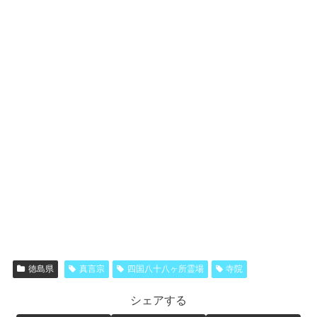
徳島県
真言宗
四国八十八ヶ所霊場
寺院
シェアする