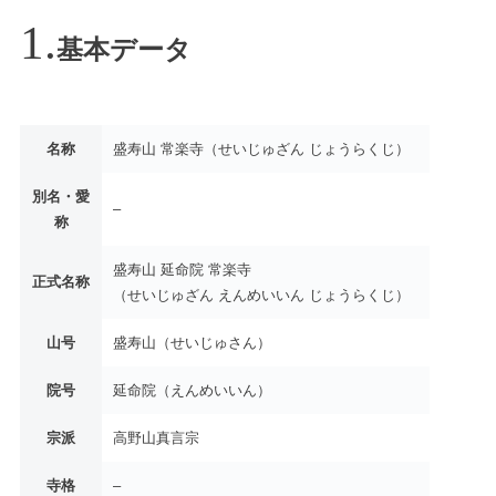
基本データ
名称
盛寿山 常楽寺（せいじゅざん じょうらくじ）
別名・愛
–
称
盛寿山 延命院 常楽寺
正式名称
（せいじゅざん えんめいいん じょうらくじ）
山号
盛寿山（せいじゅさん）
院号
延命院（えんめいいん）
宗派
高野山真言宗
寺格
–