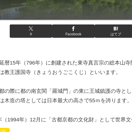
X
Facebook
はてブ
延暦15年（796年）に創建された東寺真言宗の総本山寺
は教王護国寺（きょうおうごこくじ）といいます。
都の際に都の南玄関「羅城門」の東に王城鎮護の寺とし
は木造の塔としては日本最大の高さで55ｍを誇ります
年（1994年）12月に「古都京都の文化財」として世界