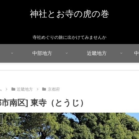
神社とお寺の虎の巻
寺社めぐりの旅に出かけてみませんか
中部地方
近畿地方
中
ム
近畿地方
京都府
都市南区] 東寺（とうじ）