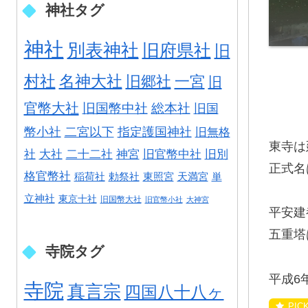
神社タグ
神社
別表神社
旧府県社
旧
村社
名神大社
旧郷社
一宮
旧
官幣大社
旧国幣中社
総本社
旧国
幣小社
二宮以下
指定護国神社
旧無格
東寺は
社
大社
二十二社
神宮
旧官幣中社
旧別
正式名
格官幣社
稲荷社
勅祭社
東照宮
天満宮
単
立神社
東京十社
旧国幣大社
旧官幣小社
大神宮
平安建
五重塔
寺院タグ
平成6
寺院
真言宗
四国八十八ヶ