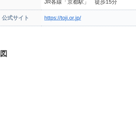
JR各線「京都駅」 徒歩15分
公式サイト
https://toji.or.jp/
図