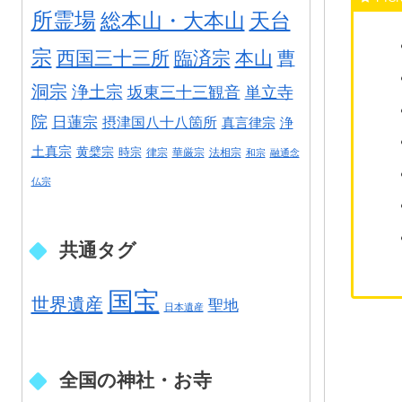
所霊場
総本山・大本山
天台
宗
西国三十三所
臨済宗
本山
曹
洞宗
浄土宗
坂東三十三観音
単立寺
院
日蓮宗
摂津国八十八箇所
真言律宗
浄
土真宗
黄檗宗
時宗
律宗
華厳宗
法相宗
和宗
融通念
仏宗
共通タグ
国宝
世界遺産
聖地
日本遺産
全国の神社・お寺