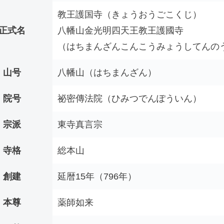
教王護国寺（きょうおうごこくじ）
正式名
八幡山金光明四天王教王護國寺
（はちまんざんこんこうみょうしてんの
山号
八幡山（はちまんざん）
院号
祕密傳法院（ひみつでんぽういん）
宗派
東寺真言宗
寺格
総本山
創建
延暦15年（796年）
本尊
薬師如来