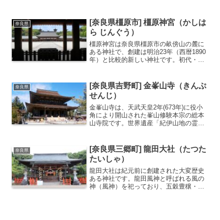
たが、現在は創建当時の建築を残す本堂
（国宝）が中心となっています。本堂内
には、本尊の薬師如来坐像（国宝）が安
[奈良県橿原市] 橿原神宮（かしは
奈良県
置され、その周り...
ら じんぐう）
橿原神宮は奈良県橿原市の畝傍山の麓に
ある神社で、創建は明治23年（西暦1890
年）と比較的新しい神社です。初代・神
武天皇が橿原宮で即位したという日本書
紀の記述によりこの地に建てられまし
た。このことから日本始まりの地とも呼
[奈良県吉野町] 金峯山寺（きんぷ
奈良県
ばれます。初詣時は1...
せんじ）
金峯山寺は、天武天皇2年(673年)に役小
角により開山された峯山修験本宗の総本
山寺院です。世界遺産「紀伊山地の霊場
と参詣道」の構成資産のひとつになって
います。桜の名所として知られる吉野山
にあり、平安時代には御嶽詣（みたけも
[奈良県三郷町] 龍田大社（たつた
奈良県
うで）が盛んに行わ...
たいしゃ）
龍田大社は紀元前に創建された大変歴史
ある神社です。龍田風神と呼ばれる風の
神（風神）を祀っており、五穀豊穣・航
海安全に霊験ありとして崇敬を集めてい
ます。毎年7月第１日曜に開催される風鎮
大祭では手筒花火が盛大に上げられ多く
の人が花火を見に訪れま...