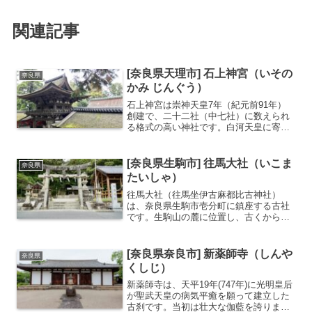
関連記事
[奈良県天理市] 石上神宮（いその
奈良県
かみ じんぐう）
石上神宮は崇神天皇7年（紀元前91年）
創建で、二十二社（中七社）に数えられ
る格式の高い神社です。白河天皇に寄進
された拝殿は日本最古のものとして有名
です。もともと本殿が存在せず禁足地と
なっていましたが、大正時代に禁足地に
[奈良県生駒市] 往馬大社（いこま
奈良県
あった神剣を祀るために...
たいしゃ）
往馬大社（往馬坐伊古麻都比古神社）
は、奈良県生駒市壱分町に鎮座する古社
です。生駒山の麓に位置し、古くから生
駒山そのものを神体として祀る神体山信
仰の歴史を持ち、鎮座より1500年以上の
歴史を誇る大和国でも有数の古社として
[奈良県奈良市] 新薬師寺（しんや
奈良県
知られています。当大社...
くしじ）
新薬師寺は、天平19年(747年)に光明皇后
が聖武天皇の病気平癒を願って建立した
古刹です。当初は壮大な伽藍を誇りまし