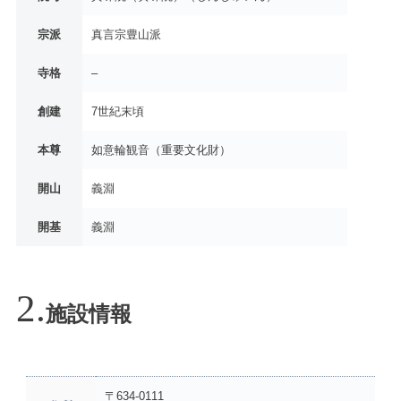
宗派
真言宗豊山派
寺格
–
創建
7世紀末頃
本尊
如意輪観音（重要文化財）
開山
義淵
開基
義淵
施設情報
〒634-0111