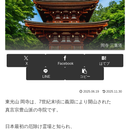
岡寺 三重塔
X
Facebook
はてブ
LINE
コピー
2025.06.19
2025.11.30
東光山 岡寺は、7世紀末頃に義淵により開山された
真言宗豊山派の寺院です。
日本最初の厄除け霊場と知られ、