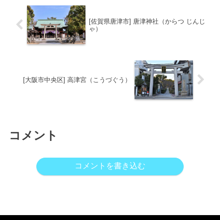
[佐賀県唐津市] 唐津神社（からつ じんじ
ゃ）
[大阪市中央区] 高津宮（こうづぐう）
コメント
コメントを書き込む