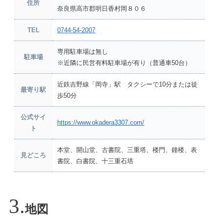
住所
奈良県高市郡明日香村岡８０６
TEL
0744-54-2007
専用駐車場は無し
駐車場
※近隣に民営有料駐車場が有り（普通車50台）
近鉄吉野線「岡寺」駅 タクシーで10分または徒
最寄り駅
歩50分
公式サイ
https://www.okadera3307.com/
ト
本堂、開山堂、古書院、三重塔、楼門、鐘楼、表
見どころ
書院、白書院、十三重石塔
地図