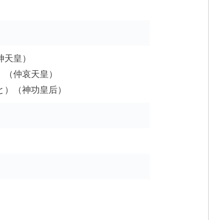
神天皇）
）（仲哀天皇）
と）（神功皇后）