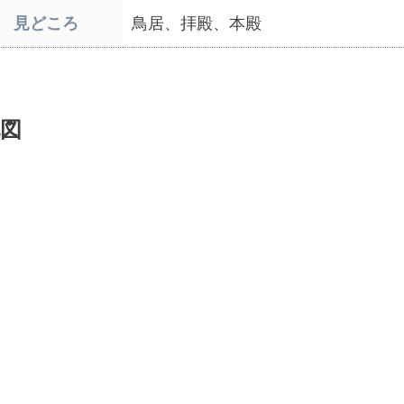
見どころ
鳥居、拝殿、本殿
図