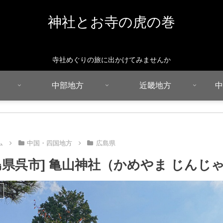
神社とお寺の虎の巻
寺社めぐりの旅に出かけてみませんか
中部地方
近畿地方
中
ム
中国・四国地方
広島県
島県呉市] 亀山神社（かめやま じんじ