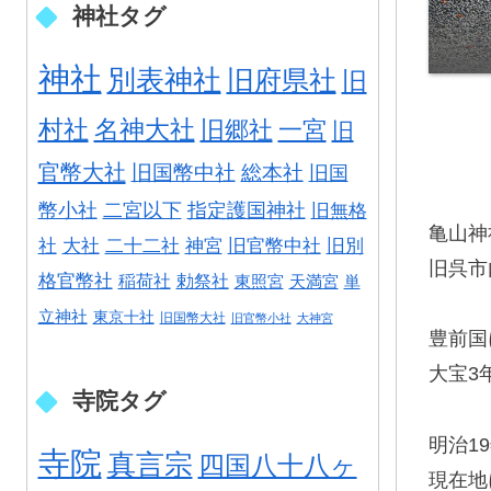
神社タグ
神社
別表神社
旧府県社
旧
村社
名神大社
旧郷社
一宮
旧
官幣大社
旧国幣中社
総本社
旧国
幣小社
二宮以下
指定護国神社
旧無格
亀山神
社
大社
二十二社
神宮
旧官幣中社
旧別
旧呉市
格官幣社
稲荷社
勅祭社
東照宮
天満宮
単
立神社
東京十社
旧国幣大社
旧官幣小社
大神宮
豊前国
大宝3
寺院タグ
明治1
寺院
真言宗
四国八十八ヶ
現在地