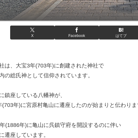
X
Facebook
はてブ
社は、大宝3年(703年)に創建された神社で
内の総氏神として信仰されています。
に鎮座している八幡神が、
年(703年)に宮原村亀山に遷座したのが始まりと伝わりま
9年(1886年)に亀山に呉鎮守府を開設するのに伴い
に遷座しています。