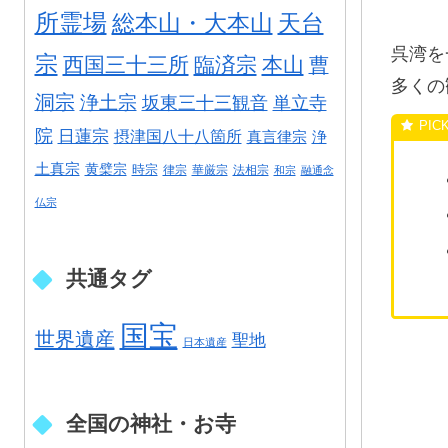
所霊場
総本山・大本山
天台
呉湾を
宗
西国三十三所
臨済宗
本山
曹
多くの
洞宗
浄土宗
坂東三十三観音
単立寺
院
日蓮宗
摂津国八十八箇所
真言律宗
浄
土真宗
黄檗宗
時宗
律宗
華厳宗
法相宗
和宗
融通念
仏宗
共通タグ
国宝
世界遺産
聖地
日本遺産
全国の神社・お寺