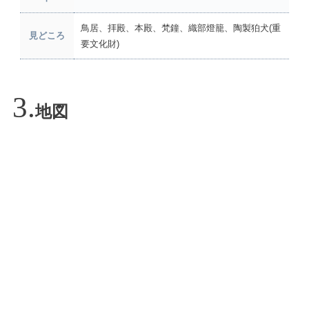
鳥居、拝殿、本殿、梵鐘、織部燈籠、陶製狛犬(重
見どころ
要文化財)
地図