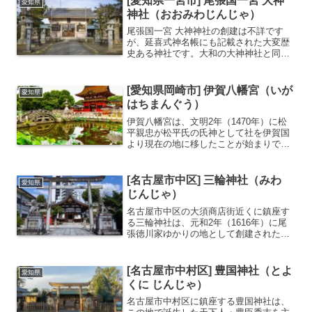
[愛知県一宮市] 尾張国一宮 大神
愛知県
格祈願に訪れます。...
神社（おおみわじんじゃ）
尾張国一宮 大神神社の創建は不詳です
が、延喜式神名帳にも記載された大変歴
史ある神社です。大和の大神神社と同じ
く、大和系(三輪族)の人々が三輪の神を
祀った事に始まると伝わります。真清田
神社とともに、尾張国の一宮神社です。
[愛知県岡崎市] 伊賀八幡宮（いが
愛知県
真清田神社とともに尾張...
はちまんぐう）
伊賀八幡宮は、文明2年（1470年）に松
平親忠が松平氏の氏神として社を伊賀国
より現在の地に移したことが始まりで
す。徳川家康が戦勝祈願をしていた神社
と伝わります。毎年6月下旬～7月末には
蓮の花が池一面に咲き誇ります。本殿・
[名古屋市中区] 三輪神社（みわ
愛知県
隨神門・神橋など境内...
じんじゃ）
名古屋市中区の大須商店街近くに鎮座す
る三輪神社は、元和2年（1616年）に尾
張徳川家ゆかりの地として創建された歴
史ある神社です。奈良の三輪山をご神体
とする「大神神社」の神々を勧請してお
り、境内には全国的にも珍しい、三つの
[名古屋市中村区] 豊国神社（とよ
愛知県
鳥居が組み合わさった...
くに じんじゃ）
名古屋市中村区に鎮座する豊国神社は、