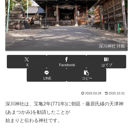
深川神社 拝殿
X
Facebook
はてブ
LINE
コピー
2025.03.28
2025.10.31
深川神社は、宝亀2年(771年)に朝廷・藤原氏縁の天津神
(あまつかみ)を勧請したことが
始まりと伝わる神社です。