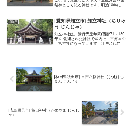
この地で誕生した天下人・豊臣秀吉を主
祭神として祀る神社です。明治18年に創
建されて以来、地元では親しみを込めて
「太閤さん」と呼ばれ、出世・開運・厄
除けの神様として篤く信仰されていま
[愛知県知立市] 知立神社（ちりゅ
愛知県
す。最大の特徴は、地下鉄...
う じんじゃ）
知立神社は、景行天皇年間(西暦71～130
年)に創建された神社で式内社、三河国の
二宮神社になっています。江戸時代には
「東海道三社」のひとつに数えられまし
た。（他は三島市の三嶋大社、名古屋市
の熱田神宮）境内に建てられている多宝
塔は国の重要文化...
[秋田県秋田市] 日吉八幡神社（ひえはち
まん じんじゃ）
[広島県呉市] 亀山神社（かめやま じんじ
ゃ）