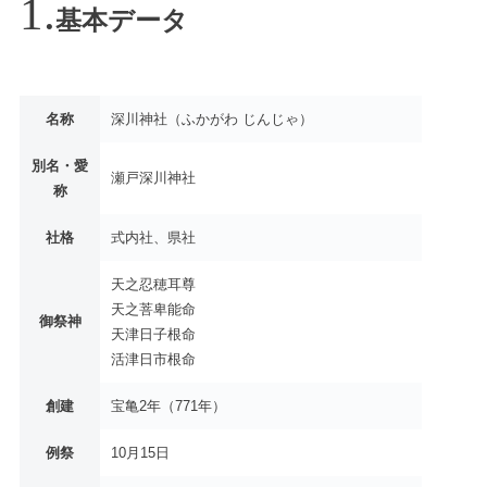
基本データ
名称
深川神社（ふかがわ じんじゃ）
別名・愛
瀬戸深川神社
称
社格
式内社、県社
天之忍穂耳尊
天之菩卑能命
御祭神
天津日子根命
活津日市根命
創建
宝亀2年（771年）
例祭
10月15日