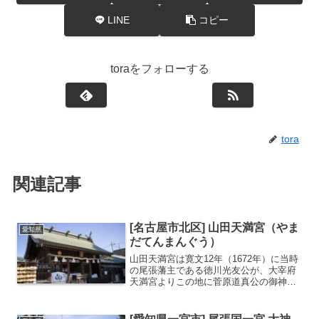
LINE
コピー
toraをフォローする
tora
関連記事
[名古屋市北区] 山田天満宮（やま
愛知県
だてんまんぐう）
山田天満宮は寛文12年（1672年）に当時
の尾張藩主である徳川光友公が、大宰府
天満宮よりこの地に菅原道真公の御神霊
を奉祀したのが始まりです。名古屋三天
神のひとつに数えられ、文学の御利益が
あるとされることから多くの受験生が合