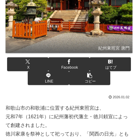
紀州東照宮 唐門
X
Facebook
はてブ
LINE
コピー
2026.01.02
和歌山市の和歌浦に位置する紀州東照宮は、
元和7年（1621年）に紀州藩初代藩主・徳川頼宣によっ
て創建されました。
徳川家康を祭神として祀っており、「関西の日光」とも