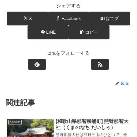
シェアする
X
Facebook
はてブ
LINE
コピー
toraをフォローする
tora
関連記事
[和歌山県那智勝浦町] 熊野那智大
和歌山県
社（くまのなち たいしゃ）
熊野那智大社は熊野三山のひとつで、全