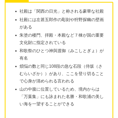
社殿は「関西の日光」と称される豪華な社殿
社殿には左甚五郎作の彫刻や狩野探幽の壁画
がある
朱塗の楼門、拝殿・本殿など７棟が国の重要
文化財に指定されている
和歌祭のひとつ神與渡御（みこしとぎょ）が
有名
煩悩の数と同じ108段の急な石段（侍坂（さ
むらいざか））があり、ここを登り切ること
で心身が清められる言われる
山の中腹に位置しているため、境内からは
「万葉集」にも詠まれた名勝・和歌浦の美し
い海を一望することができる