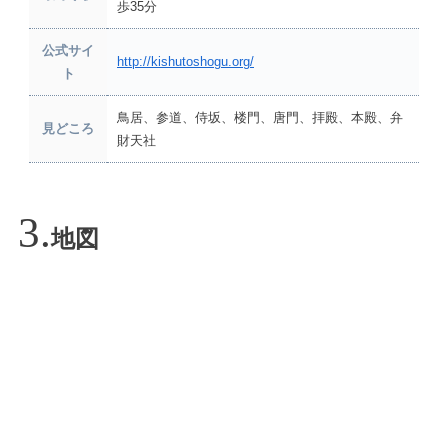
歩35分
公式サイ
http://kishutoshogu.org/
ト
鳥居、参道、侍坂、楼門、唐門、拝殿、本殿、弁
見どころ
財天社
地図