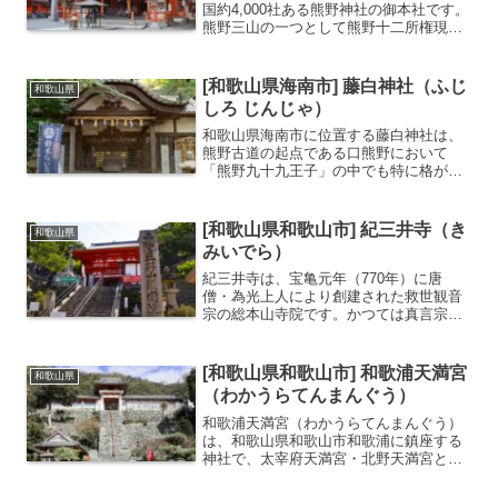
国約4,000社ある熊野神社の御本社です。
熊野三山の一つとして熊野十二所権現と
那智大滝を神格化した「飛瀧権現」を合
わせ十三所権現とも呼ばれています。標
高約500メートルに位置する6棟の社殿に
[和歌山県海南市] 藤白神社（ふじ
和歌山県
は、夫須美神を...
しろ じんじゃ）
和歌山県海南市に位置する藤白神社は、
熊野古道の起点である口熊野において
「熊野九十九王子」の中でも特に格が高
い「藤白王子」の跡地に立つ古社です。
古くから熊野参詣の要所として栄え、歴
史の深さを感じさせる荘厳な空気が漂っ
[和歌山県和歌山市] 紀三井寺（き
和歌山県
ています。この神社の最大の...
みいでら）
紀三井寺は、宝亀元年（770年）に唐
僧・為光上人により創建された救世観音
宗の総本山寺院です。かつては真言宗山
階派に属していましたが、昭和26年(1951
年)に独立して救世観音宗総本山寺院とな
りました。境内にある三井水（清浄水・
[和歌山県和歌山市] 和歌浦天満宮
和歌山県
楊柳水・吉祥水...
（わかうらてんまんぐう）
和歌浦天満宮（わかうらてんまんぐう）
は、和歌山県和歌山市和歌浦に鎮座する
神社で、太宰府天満宮・北野天満宮と並
び「日本の三菅廟（さんかんびょう）」
の一つに数えられる格式高い天満宮で