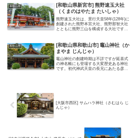
す。延喜元年（901年）、学問の神様・
[和歌山県新宮市] 熊野速玉大社
和歌山県
菅原道真公が大宰府へ左遷...
（くまのはやたま たいしゃ）
熊野速玉大社は、景行天皇58年(128年)に
創建された熊野本宮大社、熊野那智大社
とともに熊野三山を構成する大社です。
神倉神社のゴトビキ岩に降臨した熊野権
現を勧進するため社殿を造営したと伝え
られています。境内ある天然記念物に指
[和歌山県和歌山市] 竈山神社（か
和歌山県
定された樹齢10...
まやま じんじゃ）
竈山神社の創建時期は不詳ですが延喜式
の神名帳にも登場する大変歴史ある神社
です。初代神武天皇の長兄にあたる彦五
瀬命（ひこいつせのみこと）を祀ってい
ます。赤ちゃんの名付けで知られ、改名
や名前に関する悩み、企業名や芸名など
の相談にも応じています。...
[大阪市西区] サムハラ神社（さむはら じ
んじゃ）