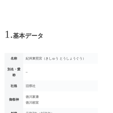
基本データ
名称
紀州東照宮（きしゅう とうしょうぐう）
別名・愛
–
称
社格
旧県社
徳川家康
御祭神
徳川頼宣