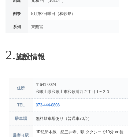
創建
元和7年（1621年）
例祭
5月第2日曜日（和歌祭）
系列
東照宮
施設情報
〒641-0024
住所
和歌山県和歌山市和歌浦西２丁目１−２０
TEL
073-444-0808
駐車場
無料駐車場あり（普通車70台）
JR紀勢本線「紀三井寺」駅 タクシーで10分 or 徒
最寄り駅