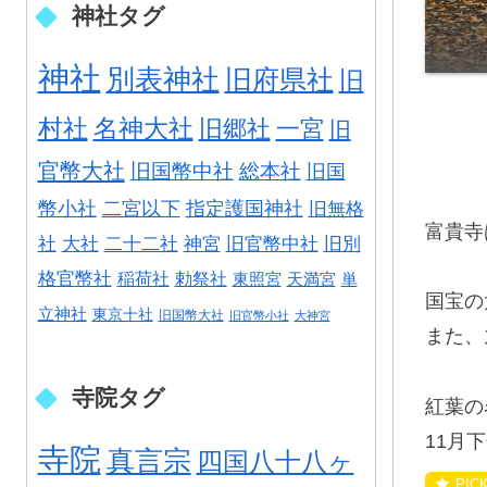
神社タグ
神社
別表神社
旧府県社
旧
村社
名神大社
旧郷社
一宮
旧
官幣大社
旧国幣中社
総本社
旧国
幣小社
二宮以下
指定護国神社
旧無格
富貴寺
社
大社
二十二社
神宮
旧官幣中社
旧別
格官幣社
稲荷社
勅祭社
東照宮
天満宮
単
国宝の
立神社
東京十社
旧国幣大社
旧官幣小社
大神宮
また、
寺院タグ
紅葉の
11月
寺院
真言宗
四国八十八ヶ