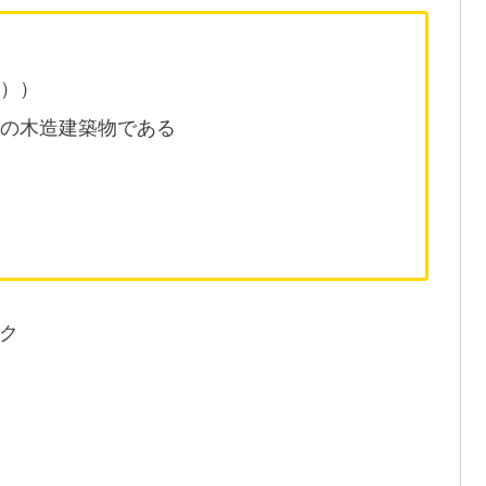
手））
古の木造建築物である
ク