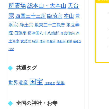
所霊場
総本山・大本山
天台
宗
西国三十三所
臨済宗
本山
曹
洞宗
浄土宗
坂東三十三観音
単立寺
院
日蓮宗
摂津国八十八箇所
真言律宗
浄
土真宗
黄檗宗
時宗
律宗
華厳宗
法相宗
和宗
融通念
仏宗
共通タグ
国宝
世界遺産
聖地
日本遺産
全国の神社・お寺