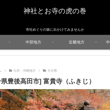
神社とお寺の虎の巻
寺社めぐりの旅に出かけてみませんか
中部地方
近畿地方
中
ム
九州・沖縄地方
大分県
分県豊後高田市] 富貴寺（ふきじ）