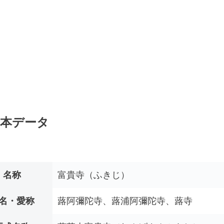
本データ
名称
富貴寺（ふきじ）
名・愛称
蕗阿彌陀寺、蕗浦阿彌陀寺、蕗寺