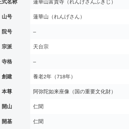
正式名称
蓮華山富貴寺（れんげさんふきじ）
山号
蓮華山（れんげさん）
院号
–
宗派
天台宗
寺格
–
創建
養老2年（718年）
本尊
阿弥陀如来座像（国の重要文化財）
開山
仁聞
開基
仁聞