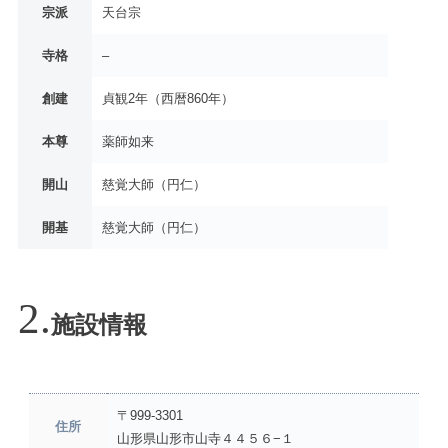
宗派
天台宗
寺格
–
創建
貞観2年（西暦860年）
本尊
薬師如来
開山
慈覚大師（円仁）
開基
慈覚大師（円仁）
施設情報
〒999-3301
住所
山形県山形市山寺４４５６−１