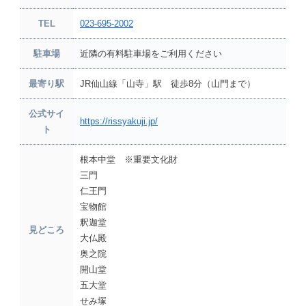
TEL
023-695-2002
駐車場
近隣の有料駐車場をご利用ください
最寄り駅
JR仙山線「山寺」駅 徒歩8分（山門まで）
公式サイ
https://rissyakuji.jp/
ト
根本中堂 ※重要文化財
三門
仁王門
宝物館
釈迦堂
見どころ
大仏殿
奥之院
開山堂
五大堂
せみ塚