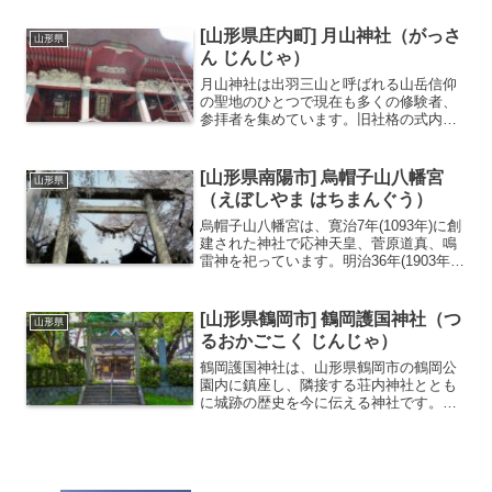
基したと伝わります。「鎮護国家」「国
家安寧」の勅願寺として栄え、江戸時代
[山形県庄内町] 月山神社（がっさ
山形県
には幕府より2,8...
ん じんじゃ）
月山神社は出羽三山と呼ばれる山岳信仰
の聖地のひとつで現在も多くの修験者、
参拝者を集めています。旧社格の式内社
では名神大社、近代社格では東北唯一の
官幣大社に指定された格式の高い神社で
す。月山神社へ行くときは本格的な登山
[山形県南陽市] 烏帽子山八幡宮
山形県
の装備が必須です。出羽三...
（えぼしやま はちまんぐう）
烏帽子山八幡宮は、寛治7年(1093年)に創
建された神社で応神天皇、菅原道真、鳴
雷神を祀っています。明治36年(1903年)
に建立された鳥居は継ぎ目のない一本石
のものとしては日本一の大きさを誇りま
す。（高さ10.75m、幅12.7m）鳥居は...
[山形県鶴岡市] 鶴岡護国神社（つ
山形県
るおかごこく じんじゃ）
鶴岡護国神社は、山形県鶴岡市の鶴岡公
園内に鎮座し、隣接する荘内神社ととも
に城跡の歴史を今に伝える神社です。創
建は明治28年（1895年）。旧庄内藩主・
酒井忠篤（ただずみ）公が発起人とな
り、戊辰戦争や西南戦争以降、国難に殉
じた庄内地方出身の英...