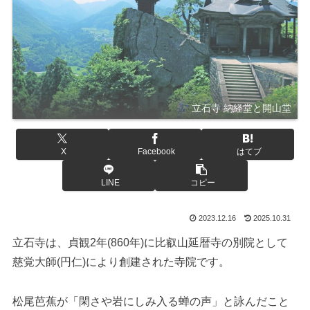
立石寺 納経堂と開山堂
X
Facebook
はてブ
LINE
コピー
2023.12.16
2025.10.31
立石寺は、貞観2年(860年)に比叡山延暦寺の別院として
慈覚大師(円仁)により創建された寺院です。
松尾芭蕉が「閑さや岩にしみ入る蝉の声」と詠んだこと