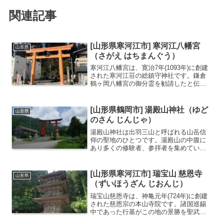
関連記事
[山形県寒河江市] 寒河江八幡宮
山形県
（さがえ はちまんぐう）
寒河江八幡宮は、寛治7年(1093年)に創建
された寒河江荘の総鎮守神社です。鎌倉
鶴ヶ岡八幡宮の御分霊を勧請したと伝わ
ります。9月14～15日の2日間にわたり、
寒河江八幡宮例大祭に流鏑馬参籠始祭が
開催され多くの人で賑わいます。寒河江
[山形県鶴岡市] 湯殿山神社（ゆど
山形県
荘の総鎮守...
のさん じんじゃ）
湯殿山神社は出羽三山と呼ばれる山岳信
仰の聖地のひとつです。湯殿山の中腹に
あり多くの修験者、参拝者を集めていま
す。湯殿山を御神体とし、本殿や社殿が
存在しないことが特徴です。湯殿山につ
いては一切口外しない「問わず語らず」
[山形県寒河江市] 瑞宝山 慈恩寺
山形県
が慣わしとされており、現...
（ずいほうざん じおんじ）
瑞宝山慈恩寺は、神亀元年(724年)に創建
された慈恩宗の本山寺院です。諸国巡錫
中であった行基がこの地の景勝を聖武帝
に奏上し、勅命によりバラモン僧正が開