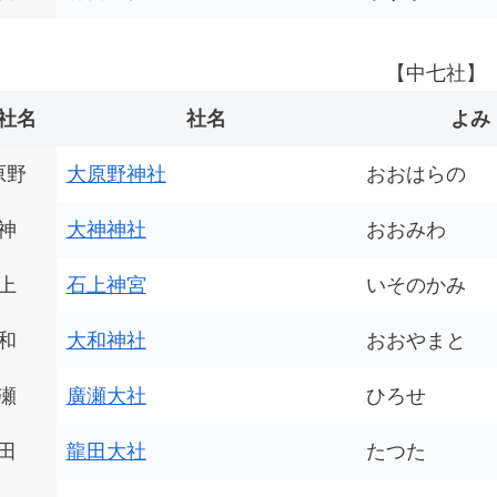
【中七社】
社名
社名
よみ
原野
大原野神社
おおはらの
神
大神神社
おおみわ
上
石上神宮
いそのかみ
和
大和神社
おおやまと
瀬
廣瀬大社
ひろせ
田
龍田大社
たつた