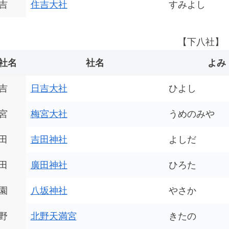
吉
住吉大社
すみよし
【下八社】
社名
社名
よみ
吉
日吉大社
ひよし
宮
梅宮大社
うめのみや
田
吉田神社
よしだ
田
廣田神社
ひろた
園
八坂神社
やさか
野
北野天満宮
きたの