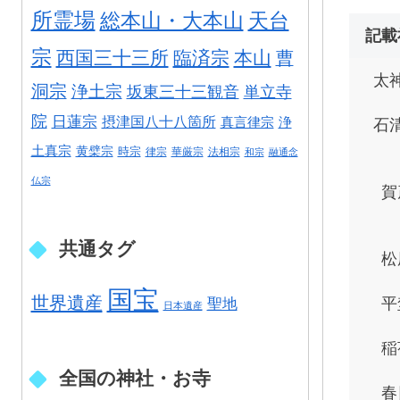
所霊場
総本山・大本山
天台
記載
宗
西国三十三所
臨済宗
本山
曹
太
洞宗
浄土宗
坂東三十三観音
単立寺
院
日蓮宗
摂津国八十八箇所
真言律宗
浄
石
土真宗
黄檗宗
時宗
律宗
華厳宗
法相宗
和宗
融通念
仏宗
賀
共通タグ
松
国宝
世界遺産
聖地
平
日本遺産
稲
全国の神社・お寺
春