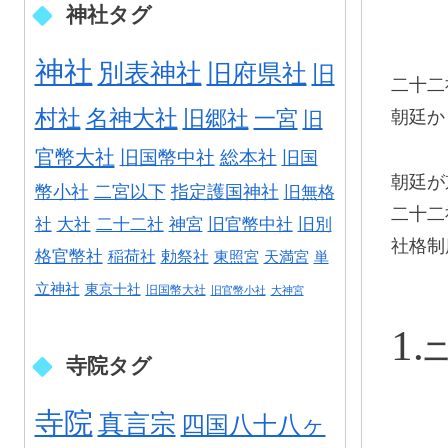
神社タグ
神社
別表神社
旧府県社
旧
二十二
村社
名神大社
旧郷社
一宮
朝廷か
旧
官幣大社
旧国幣中社
総本社
旧国
朝廷が
幣小社
二宮以下
指定護国神社
旧無格
二十二
社
大社
二十二社
神宮
旧官幣中社
旧別
社格制
格官幣社
稲荷社
勅祭社
東照宮
天満宮
単
立神社
東京十社
旧国幣大社
旧官幣小社
大神宮
二
寺院タグ
寺院
真言宗
四国八十八ヶ