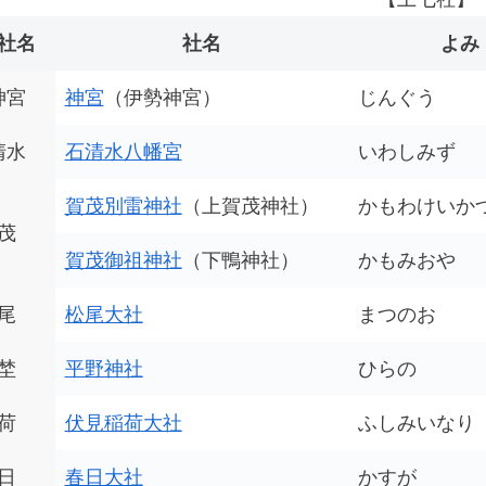
社名
社名
よみ
神宮
神宮
（伊勢神宮）
じんぐう
清水
石清水八幡宮
いわしみず
賀茂別雷神社
（上賀茂神社）
かもわけいか
茂
賀茂御祖神社
（下鴨神社）
かもみおや
尾
松尾大社
まつのお
埜
平野神社
ひらの
荷
伏見稲荷大社
ふしみいなり
日
春日大社
かすが