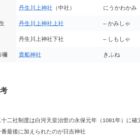
丹生川上神社
（中社）
にうかわかみ
生
丹生川上神社上社
– かみしゃ
丹生川上神社下社
– しもしゃ
布禰
貴船神社
きふね
考
二十二社制度は白河天皇治世の永保元年（1081年）に確
一番最後に加えられたのが日吉神社