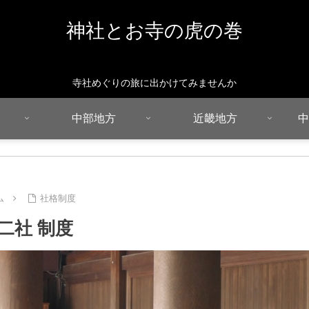
神社とお寺の虎の巻
寺社めぐりの旅に出かけてみませんか
中部地方
近畿地方
中
ム
社格制度
二社 制度