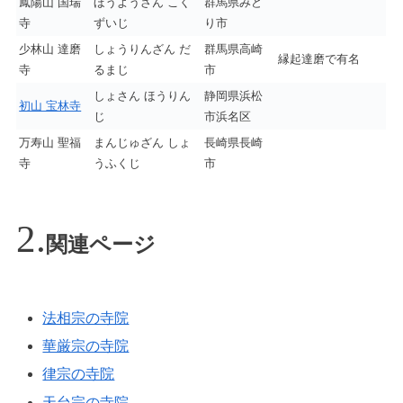
鳳陽山 国瑞
ほうようざん こく
群馬県みど
寺
ずいじ
り市
少林山 達磨
しょうりんざん だ
群馬県高崎
縁起達磨で有名
寺
るまじ
市
しょさん ほうりん
静岡県浜松
初山 宝林寺
じ
市浜名区
万寿山 聖福
まんじゅざん しょ
長崎県長崎
寺
うふくじ
市
関連ページ
法相宗の寺院
華厳宗の寺院
律宗の寺院
天台宗の寺院