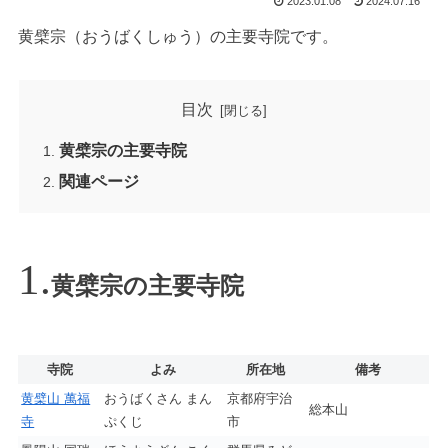
2023.01.08
2024.07.16
黄檗宗（おうばくしゅう）の主要寺院です。
目次
黄檗宗の主要寺院
関連ページ
黄檗宗の主要寺院
寺院
よみ
所在地
備考
黄檗山 萬福
おうばくさん まん
京都府宇治
総本山
寺
ぷくじ
市